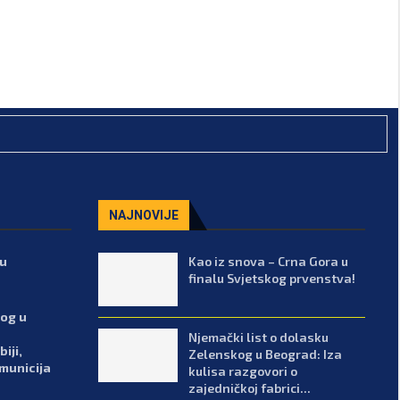
NAJNOVIJE
lu
Kao iz snova – Crna Gora u
finalu Svjetskog prvenstva!
kog u
Njemački list o dolasku
iji,
Zelenskog u Beograd: Iza
 municija
kulisa razgovori o
zajedničkoj fabrici...