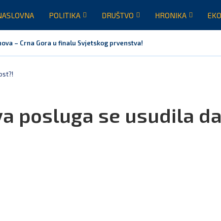
NASLOVNA
POLITIKA
DRUŠTVO
HRONIKA
EKO
nova – Crna Gora u finalu Svjetskog prvenstva!
ost?!
va posluga se usudila d