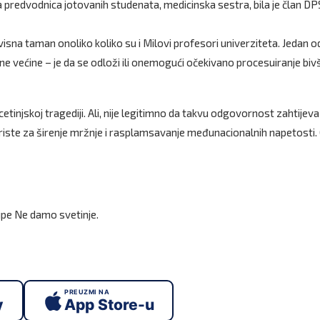
redvodnica jotovanih studenata, medicinska sestra, bila je član DP
isna taman onoliko koliko su i Milovi profesori univerziteta. Jedan o
e većine – je da se odloži ili onemogući očekivano procesuiranje bi
cetinjskoj tragediji. Ali, nije legitimno da takvu odgovornost zahtijeva
oriste za širenje mržnje i rasplamsavanje međunacionalnih napetosti.
grupe Ne damo svetinje.
PREUZMI NA
y
App Store-u