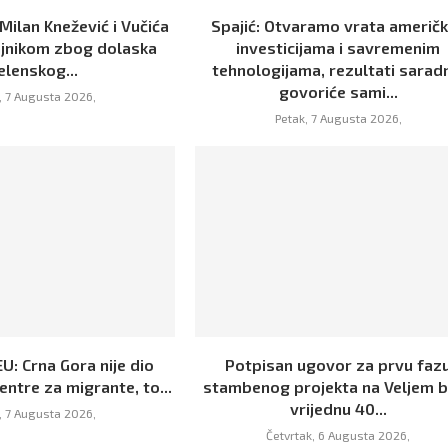
 Milan Knežević i Vučića
Spajić: Otvaramo vrata američ
ajnikom zbog dolaska
investicijama i savremenim
elenskog...
tehnologijama, rezultati sarad
govoriće sami...
, 7 Augusta 2026,
Petak, 7 Augusta 2026,
U: Crna Gora nije dio
Potpisan ugovor za prvu faz
centre za migrante, to...
stambenog projekta na Veljem 
vrijednu 40...
, 7 Augusta 2026,
Četvrtak, 6 Augusta 2026,