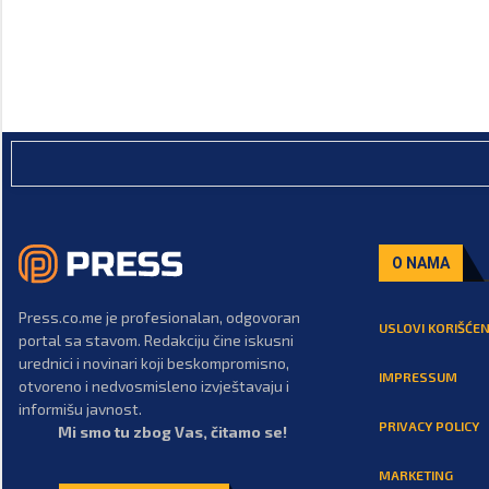
O NAMA
Press.co.me je profesionalan, odgovoran
USLOVI KORIŠĆEN
portal sa stavom. Redakciju čine iskusni
urednici i novinari koji beskompromisno,
IMPRESSUM
otvoreno i nedvosmisleno izvještavaju i
informišu javnost.
PRIVACY POLICY
Mi smo tu zbog Vas, čitamo se!
MARKETING