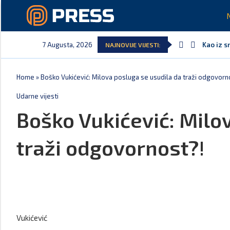
7 Augusta, 2026
Kao iz s
NAJNOVIJE VIJESTI:
Home
»
Boško Vukićević: Milova posluga se usudila da traži odgovorn
Udarne vijesti
Boško Vukićević: Milo
traži odgovornost?!
Vukićević