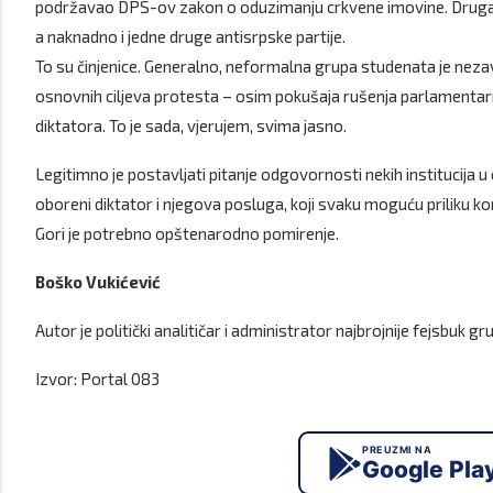
podržavao DPS-ov zakon o oduzimanju crkvene imovine. Druga p
a naknadno i jedne druge antisrpske partije.
To su činjenice. Generalno, neformalna grupa studenata je nezav
osnovnih ciljeva protesta – osim pokušaja rušenja parlamentarn
diktatora. To je sada, vjerujem, svima jasno.
Legitimno je postavljati pitanje odgovornosti nekih institucija u 
oboreni diktator i njegova posluga, koji svaku moguću priliku k
Gori je potrebno opštenarodno pomirenje.
Boško Vukićević
Autor je politički analitičar i administrator najbrojnije fejsbuk 
Izvor: Portal 083
PREUZMI NA
Google Pla