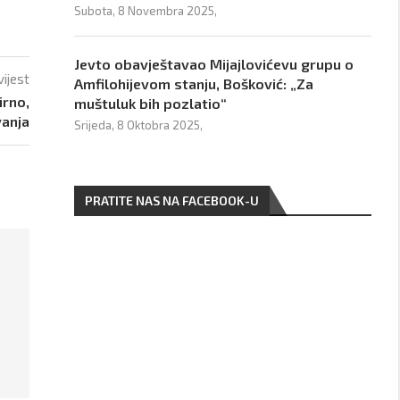
Subota, 8 Novembra 2025,
Jevto obavještavao Mijajlovićevu grupu o
vijest
Amfilohijevom stanju, Bošković: „Za
rno,
muštuluk bih pozlatio“
vanja
Srijeda, 8 Oktobra 2025,
PRATITE NAS NA FACEBOOK-U