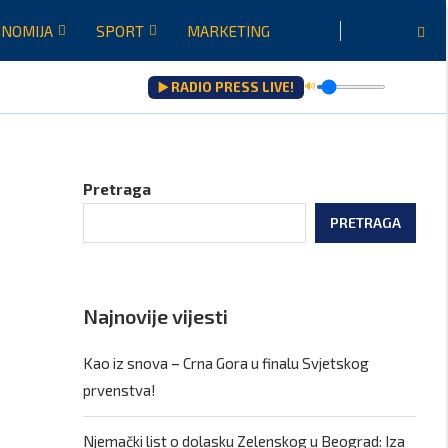
NOMIJA
SPORT
MARKETING
▶️ RADIO PRESS LIVE!
🔊
Pretraga
a
PRETRAGA
Najnovije vijesti
Kao iz snova – Crna Gora u finalu Svjetskog
prvenstva!
Njemački list o dolasku Zelenskog u Beograd: Iza