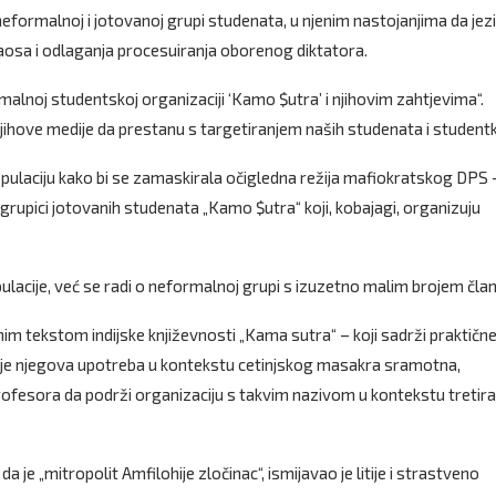
u neformalnoj i jotovanoj grupi studenata, u njenim nastojanjima da jez
a haosa i odlaganja procesuiranja oborenog diktatora.
alnoj studentskoj organizaciji ‘Kamo $utra’ i njihovim zahtjevima“.
njihove medije da prestanu s targetiranjem naših studenata i studentki
pulaciju kako bi se zamaskirala očigledna režija mafiokratskog DPS 
grupici jotovanih studenata „Kamo $utra“ koji, kobajagi, organizuju
lacije, već se radi o neformalnoj grupi s izuzetno malim brojem čla
evnim tekstom indijske književnosti „Kama sutra“ – koji sadrži praktičn
i je njegova upotreba u kontekstu cetinjskog masakra sramotna,
rofesora da podrži organizaciju s takvim nazivom u kontekstu tretira
 je „mitropolit Amfilohije zločinac“, ismijavao je litije i strastveno