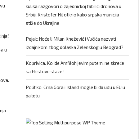
ivu
kulisa razgovori o zajedničkoj fabrici dronova u
Srbiji, Kristofer Hil otkrio kako srpska municija
stiže do Ukrajine
nja“.
Pejak: Hoće li Milan Knežević i Vučića nazvati
izdajnikom zbog dolaska Zelenskog u Beograd?
-a u
Koprivica: Ko ide Amfilohijevim putem, ne skreće
sa Hristove staze!
nova.
Politiko: Crna Gora i Island mogle bi da uđu u EU u
e
paketu
nja