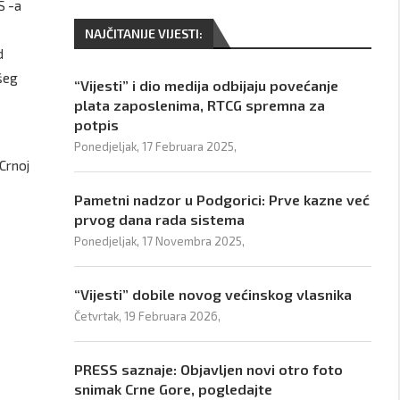
S -a
NAJČITANIJE VIJESTI:
d
všeg
“Vijesti” i dio medija odbijaju povećanje
plata zaposlenima, RTCG spremna za
potpis
Ponedjeljak, 17 Februara 2025,
 Crnoj
Pametni nadzor u Podgorici: Prve kazne već
prvog dana rada sistema
Ponedjeljak, 17 Novembra 2025,
“Vijesti” dobile novog većinskog vlasnika
Četvrtak, 19 Februara 2026,
PRESS saznaje: Objavljen novi otro foto
snimak Crne Gore, pogledajte