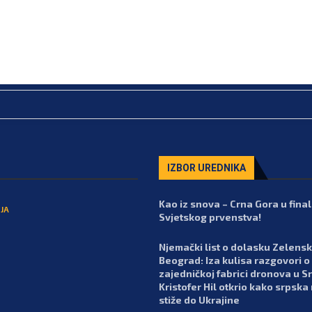
IZBOR UREDNIKA
Kao iz snova – Crna Gora u fina
JA
Svjetskog prvenstva!
Njemački list o dolasku Zelens
Beograd: Iza kulisa razgovori o
zajedničkoj fabrici dronova u Srb
Kristofer Hil otkrio kako srpska
stiže do Ukrajine