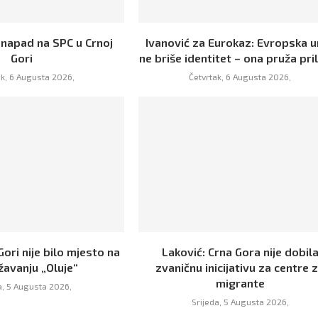
 napad na SPC u Crnoj
Ivanović za Eurokaz: Evropska u
Gori
ne briše identitet – ona pruža prili
ak, 6 Augusta 2026,
Četvrtak, 6 Augusta 2026,
Gori nije bilo mjesto na
Laković: Crna Gora nije dobil
žavanju „Oluje“
zvaničnu inicijativu za centre 
migrante
a, 5 Augusta 2026,
Srijeda, 5 Augusta 2026,