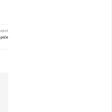
vijest
 piće