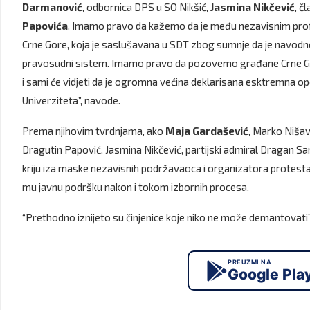
Darmanović
, odbornica DPS u SO Nikšić,
Jasmina Nikčević
, č
Papovića
. Imamo pravo da kažemo da je među nezavisnim pro
Crne Gore, koja je saslušavana u SDT zbog sumnje da je navodno 
pravosudni sistem. Imamo pravo da pozovemo građane Crne Gore
i sami će vidjeti da je ogromna većina deklarisana esktremna op
Univerziteta”, navode.
Prema njihovim tvrdnjama, ako
Maja Gardašević
, Marko Nišav
Dragutin Papović, Jasmina Nikčević, partijski admiral Dragan Sam
kriju iza maske nezavisnih podržavaoca i organizatora protesta, 
mu javnu podršku nakon i tokom izbornih procesa.
“Prethodno iznijeto su činjenice koje niko ne može demantovati”,
PREUZMI NA
Google Pla