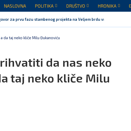
NASLOVNA
POLITIKA
DRUŠTVO
HRONIKA
ovor za prvu fazu stambenog projekta na Veljem brdu vrijednu...
a da taj neko kliče Milu Đukanoviću
ihvatiti da nas neko
da taj neko kliče Milu