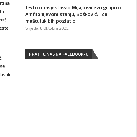
tina
Jevto obavještavao Mijajlovićevu grupu o
ta
Amfilohijevom stanju, Bošković: „Za
 naš
muštuluk bih pozlatio“
teste
Srijeda, 8 Oktobra 2025,
PRATITE NAS NA FACEBOOK-U
ć
,
 se
davali