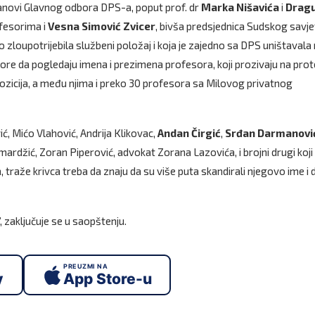
lanovi Glavnog odbora DPS-a, poput prof. dr
Marka Nišavića
i
Dragu
fesorima i
Vesna Simović Zvicer
, bivša predsjednica Sudskog savje
zloupotrijebila službeni položaj i koja je zajedno sa DPS uništavala
 da pogledaju imena i prezimena profesora, koji prozivaju na pro
ozicija, a među njima i preko 30 profesora sa Milovog privatnog
ić, Mićo Vlahović, Andrija Klikovac,
Andan
Čirgić
,
Srđan Darmanovi
ardžić, Zoran Piperović, advokat Zorana Lazovića, i brojni drugi koji
traže krivca treba da znaju da su više puta skandirali njegovo ime i 
 zaključuje se u saopštenju.
PREUZMI NA
y
App Store-u