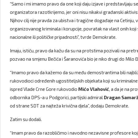
“Samo i mi imamo pravo da one koji daju izjave i predstavljaju s
organizatora razotkrijemo, jer oni nisu nikakvi građanski aktivisti
Njihov cilj nije pravda za ubistva i tragične događaje na Cetinju
organizovanog kriminala i korupcije, povratak na vlast onih koji
nacionalne ili političke pripadnosti”, tvrde Demokrate.
Imaju, ističu, pravo da kažu da su na protstima pozivali na pretre
pozvao na smjenu Bečića i Šaranovića bio je niko drugi do Milo 
“Imamo pravo da kažemo da su među demostrantima bili najbliži 
rukovodioci određenih ugostiteljskih objekata koji su kriminal
ispred Vlade Crne Gore rukovodio
Mićo Vlahović
, a da je na p
odbornika DPS-a u Podgorici, partijski admiral
Dragan Samarž
od strane SDT za najteža krivična djela”, dodaju Demokrate.
Zatim su dodali.
“Imam pravo da razobličimo i navodno nezavisne profesore koji