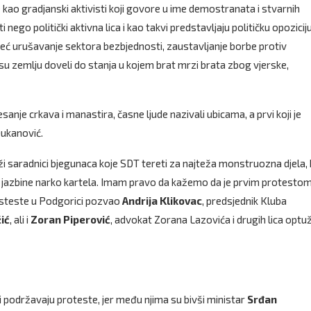
e kao gradjanski aktivisti koji govore u ime demostranata i stvarnih
 nego politički aktivna lica i kao takvi predstavljaju političku opoziciju
, već urušavanje sektora bezbjednosti, zaustavljanje borbe protiv
 su zemlju doveli do stanja u kojem brat mrzi brata zbog vjerske,
sanje crkava i manastira, časne ljude nazivali ubicama, a prvi koji je
Đukanović.
saradnici bjegunaca koje SDT tereti za najteža monstruozna djela, 
ne jazbine narko kartela. Imam pravo da kažemo da je prvim protesto
rosteste u Podgorici pozvao
Andrija Klikovac
, predsjednik Kluba
ić
, ali i
Zoran Piperović
, advokat Zorana Lazovića i drugih lica optu
 podržavaju proteste, jer među njima su bivši ministar
Srđan