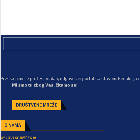
Press.co.me je profesionalan, odgovoran portal sa stavom. Redakciju či
Mi smo tu zbog Vas, čitamo se!
DRUŠTVENE MREŽE
O NAMA
USLOVI KORIŠĆENJA