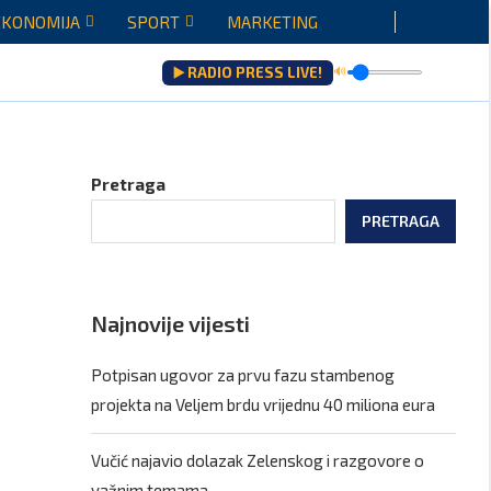
EKONOMIJA
SPORT
MARKETING
▶️ RADIO PRESS LIVE!
🔊
Pretraga
PRETRAGA
Najnovije vijesti
Potpisan ugovor za prvu fazu stambenog
projekta na Veljem brdu vrijednu 40 miliona eura
Vučić najavio dolazak Zelenskog i razgovore o
važnim temama