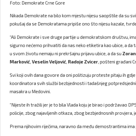
Foto: Demokrate Crne Gore
Nikada Demokrate na bilo kom mjestu nijesu saopštile da su svi o
pokušaj da se Demokratama pripiše ono što nijesu kazale, tvrde 
“Ali Demokrate i sve druge partije u demokratskom društvu, imaju
sigurno nećemo prihvatiti da nas neko etiketira kao ubice, a da t
u svom životu nemaju ni prekršajnu prijavu ubice, a da su
Zoran
Marković
,
Veselin Veljović
,
Radoje Zvicer
, pošteni građani 
Svi koji ovih dana govore da oni politizuju proteste pitaju ih gd
koordinatora svih službi bezbjednosti i tadašnjeg potpredsjednik
masakra u Medovini.
“Nijeste ih tražili jer je to bila Vlada koju je birao i podržavao
policije, zbog najavljenih otkaza, zbog bezbjednosnih provjera, j
Prema njihovim riječima, naravno da među demostrantima ima po