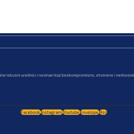
ne iskusni urednici i novinari koji beskompromisno, otvoreno i nedvosmis
Facebook
Instagram
Youtube
Envelope
Rss