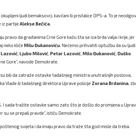
kupljeni ljudi bemaksovci, kavčani ili pristalice DPS-a. To je neodgo
iz partije
Alekse Bečića
.
 pravo da građanima Crne Gore kažu šta se iza brda valja i krije, jer
aj neko kliče
Milu Đukanoviću
. Nećemo prihvatiti optužbu da su ljudi 
 Lazović
,
Ljubo Milović
,
Petar Lazović
,
Milo Đukanović
,
Duško
Crne Gore”, navode Demokrate.
je su bili da zatraže ostavke tadašnjeg ministra unutrašnjih poslova,
a Vlade ili tadašnjeg direktora Uprave policije
Zorana Brđanina
, z
 DPS. I sada tražite ostavke samo zato što je došlo do promjena u Uprav
er su se prepali pravde”, ističu Demokrate.
štenog svijeta i da imaju pravo da traže šta god misle da treba.