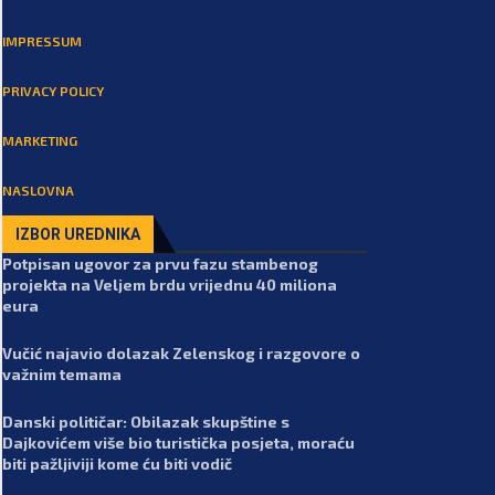
IMPRESSUM
PRIVACY POLICY
MARKETING
NASLOVNA
IZBOR UREDNIKA
Potpisan ugovor za prvu fazu stambenog
projekta na Veljem brdu vrijednu 40 miliona
eura
Vučić najavio dolazak Zelenskog i razgovore o
važnim temama
Danski političar: Obilazak skupštine s
Dajkovićem više bio turistička posjeta, moraću
biti pažljiviji kome ću biti vodič