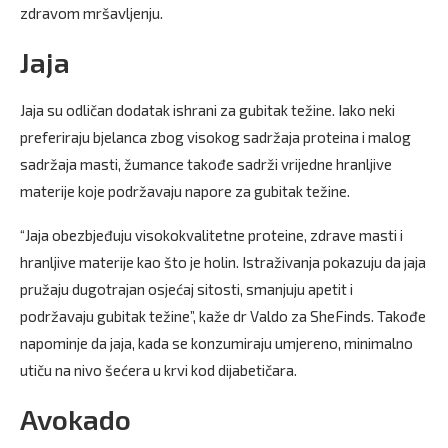
zdravom mršavljenju.
Jaja
Jaja su odličan dodatak ishrani za gubitak težine. Iako neki
preferiraju bjelanca zbog visokog sadržaja proteina i malog
sadržaja masti, žumance takođe sadrži vrijedne hranljive
materije koje podržavaju napore za gubitak težine.
“Jaja obezbjeđuju visokokvalitetne proteine, zdrave masti i
hranljive materije kao što je holin. Istraživanja pokazuju da jaja
pružaju dugotrajan osjećaj sitosti, smanjuju apetit i
podržavaju gubitak težine”, kaže dr Valdo za SheFinds. Takođe
napominje da jaja, kada se konzumiraju umjereno, minimalno
utiču na nivo šećera u krvi kod dijabetičara.
Avokado