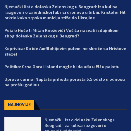
Njemački list o dolasku Zelenskog u Beograd: Iza kulisa
razgovori o zajedničkoj fabrici dronova u Srbiji, Kristofer Hil
otkrio kako srpska municija stiže do Ukrajine
Pejak: Hoće li Milan Knežević i Vučića nazvati izdajnikom
zbog dolaska Zelenskog u Beograd?
Koprivica: Ko ide Amfilohijevim putem, ne skreće sa Hristove
staze!
Politiko: Crna Gora i Island mogle bi da uđu u EU u paketu
Uprava carina: Naplata prihoda porasla 5,5 odsto u odnosu
na prošlu godinu
NAJNOVIJE
Njemački list o dolasku Zelenskog u
Beograd: Iza kulisa razgovori o
zajedničkoj fabrici...