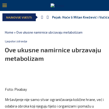
Pejak: Hoće li Milan Knežević i Vučić
NAJNOVIJE VIJESTI:
Home
»
Ove ukusne namirnice ubrzavaju metabolizam
Ljepota i zdravlje
Ove ukusne namirnice ubrzavaju
metabolizam
Foto: Pixabay
Mršavljenje nije samo stvar ograničavanja količine hrane, već i
odabira obroka koji njeguju tijelo i organizam i pomažu u