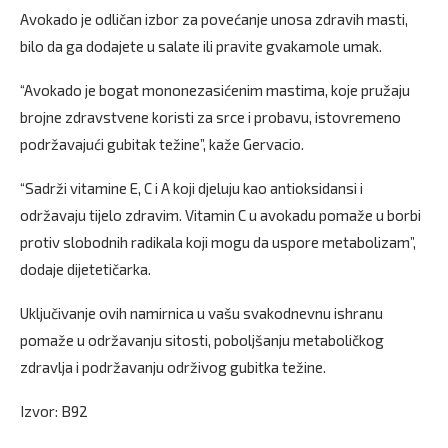
Avokado je odličan izbor za povećanje unosa zdravih masti,
bilo da ga dodajete u salate ili pravite gvakamole umak.
“Avokado je bogat mononezasićenim mastima, koje pružaju
brojne zdravstvene koristi za srce i probavu, istovremeno
podržavajući gubitak težine”, kaže Gervacio.
“Sadrži vitamine E, C i A koji djeluju kao antioksidansi i
održavaju tijelo zdravim. Vitamin C u avokadu pomaže u borbi
protiv slobodnih radikala koji mogu da uspore metabolizam”,
dodaje dijetetičarka.
Uključivanje ovih namirnica u vašu svakodnevnu ishranu
pomaže u održavanju sitosti, poboljšanju metaboličkog
zdravlja i podržavanju održivog gubitka težine.
Izvor: B92