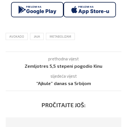
PREUZMI NA
PREUZMI NA
Google Play
App Store-u
AVOKADO
JAJA
METABOLIZAM
prethodna vijest
Zemljotres 5,5 stepeni pogodio Kinu
sljedeća vijest
“Ajkule” danas sa Srbijom
PROČITAJTE JOŠ: