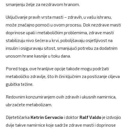
smanjenju želje za nezdravom hranom.
Uključivanje pravih vrsta masti – zdravih, u vašu ishranu,
može značajno pomoći u ovom procesu. Dok nezdrave masti
doprinose upali i metaboličkim problemima, zdrave masti
stabilizuju nivo šećera u krvi, poboljšavaju osjetljivost na
insulin i osiguravaju sitost, smanjujući potrebu za dodatnim
unosom hrane kasnije u toku dana.
Pored toga, ove hranljive opcije takođe mogu podržati
metaboličko zdravlje, što ih čini ključnim za postizanje ciljeva
gubitka težine.
Redovnim konzumiranjem ovih zdravih i ukusnih namirnica,
ubrzaćete metabolizam.
Dijetetičarka
Ketrin Gervacio
i doktor
Ralf Valdo
je izdvojio
dvije takve namirnice koje sadrže zdrave masti i doprinose