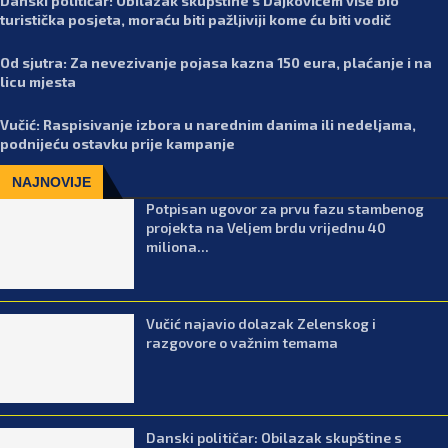
Danski političar: Obilazak skupštine s Dajkovićem više bio
turistička posjeta, moraću biti pažljiviji kome ću biti vodič
Od sjutra: Za nevezivanje pojasa kazna 150 eura, plaćanje i na
licu mjesta
Vučić: Raspisivanje izbora u narednim danima ili nedeljama,
podnijeću ostavku prije kampanje
NAJNOVIJE
Potpisan ugovor za prvu fazu stambenog
projekta na Veljem brdu vrijednu 40
miliona...
Vučić najavio dolazak Zelenskog i
razgovore o važnim temama
Danski političar: Obilazak skupštine s