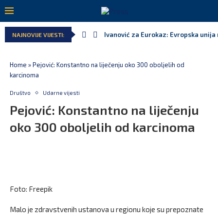
Ivanović za Eurokaz: Evropska unija n
NAJNOVIJE VIJESTI:
Spajić: Snažno podržavamo domaće fe
MPNI do kraja jula realizovalo gotov
U prethodnih pet godina: Vučić tri pu
MCP odgovorila Vučiću: Nedopustivo p
Andrić: Crnoj Gori nije bilo mjesto na
Home
»
Pejović: Konstantno na liječenju oko 300 oboljelih od
karcinoma
Društvo
Udarne vijesti
Pejović: Konstantno na liječenju
oko 300 oboljelih od karcinoma
Foto: Freepik
Malo je zdravstvenih ustanova u regionu koje su prepoznate