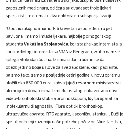
On ističe i da imaju izuzetne stručnjake, ukupno osamdesetak
zaposlenih medicinara, od čega su dvadeset troje ljekari
specijalisti, te da imaju i dva doktora na subspecijalizaciji.
“U bolnici ukupno imamo 146 kreveta, raspoređenih u pet
paviljona. Imamo i mlade ljekare, najboljeg crnogorskog
studenta
Vukašina Stojanovića
, koji stažira kao internista, a
kao kardiolog i internista sa VMA iz Beograda, vratio nam se
kolega Slobodan Guzina. Iz dana u dan trudimo se da
obezbijedimo bolje uslove za sve zaposlene, kao i pacijente,
pa smo tako, samo u posljednje četiri godine, u novu opremu
uložili oko 650.000 eura, zahvaljujući resornom ministarstvu,
ali i brojnim donatorima. Između ostalog, nabavili smo novi
video-bronhološki stub sa bronhoskopom, Idyilla aparat za
molekularnu dijagnostiku, Fibre optički bronhoskop,
ultrazvučne aparate, RTG aparate, kiseoničnu stanicu… Duži je
spisak onih koji razumiju naše potrebe počev od Ministarstva,