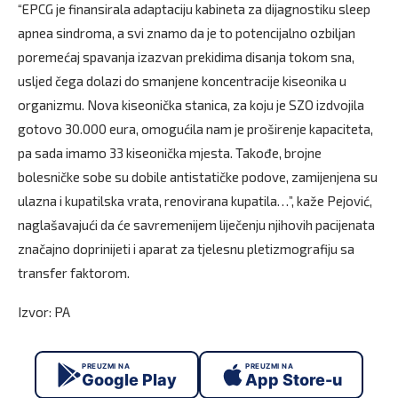
“EPCG je finansirala adaptaciju kabineta za dijagnostiku sleep
apnea sindroma, a svi znamo da je to potencijalno ozbiljan
poremećaj spavanja izazvan prekidima disanja tokom sna,
usljed čega dolazi do smanjene koncentracije kiseonika u
organizmu. Nova kiseonička stanica, za koju je SZO izdvojila
gotovo 30.000 eura, omogućila nam je proširenje kapaciteta,
pa sada imamo 33 kiseonička mjesta. Takođe, brojne
bolesničke sobe su dobile antistatičke podove, zamijenjena su
ulazna i kupatilska vrata, renovirana kupatila…”, kaže Pejović,
naglašavajući da će savremenijem liječenju njihovih pacijenata
značajno doprinijeti i aparat za tjelesnu pletizmografiju sa
transfer faktorom.
Izvor: PA
PREUZMI NA
PREUZMI NA
Google Play
App Store-u