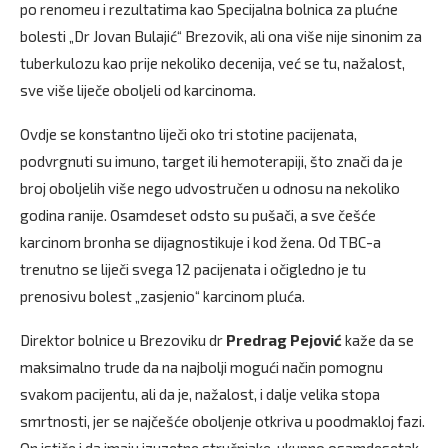
po renomeu i rezultatima kao Specijalna bolnica za plućne
bolesti „Dr Jovan Bulajić“ Brezovik, ali ona više nije sinonim za
tuberkulozu kao prije nekoliko decenija, već se tu, nažalost,
sve više liječe oboljeli od karcinoma.
Ovdje se konstantno liječi oko tri stotine pacijenata,
podvrgnuti su imuno, target ili hemoterapiji, što znači da je
broj oboljelih više nego udvostručen u odnosu na nekoliko
godina ranije. Osamdeset odsto su pušači, a sve češće
karcinom bronha se dijagnostikuje i kod žena. Od TBC-a
trenutno se liječi svega 12 pacijenata i očigledno je tu
prenosivu bolest „zasjenio“ karcinom pluća.
Direktor bolnice u Brezoviku dr
Predrag Pejović
kaže da se
maksimalno trude da na najbolji mogući način pomognu
svakom pacijentu, ali da je, nažalost, i dalje velika stopa
smrtnosti, jer se najčešće oboljenje otkriva u poodmakloj fazi.