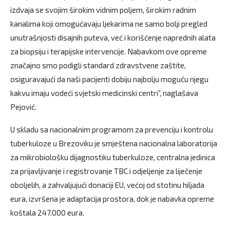
izdvaja se svojim širokim vidnim poljem, širokim radnim
kanalima koji omogućavaju ljekarima ne samo bolji pregled
unutrašnjosti disajnih puteva, već i korišćenje naprednih alata
za biopsiju i terapijske intervencije. Nabavkom ove opreme
značajno smo podigli standard zdravstvene zaštite,
osiguravajući da naši pacijenti dobiju najbolju moguću njegu
kakvu imaju vodeći svjetski medicinski centri”, naglašava
Pejović.
U skladu sa nacionalnim programom za prevenciju i kontrolu
tuberkuloze u Brezoviku je smještena nacionalna laboratorija
za mikrobiološku dijagnostiku tuberkuloze, centralna jedinica
za prijavljivanje i registrovanje TBC i odjeljenje za liječenje
oboljelih, a zahvaljujući donaciji EU, većoj od stotinu hiljada
eura, izvršena je adaptacija prostora, dok je nabavka opreme
koštala 247.000 eura.