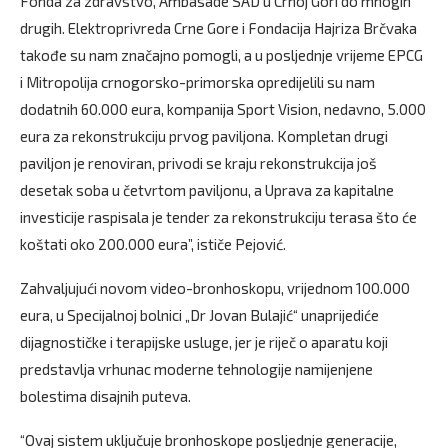
Fonda za zdravstvo, Ambasade SAD u Crnoj Gori do mnogih
drugih. Elektroprivreda Crne Gore i Fondacija Hajriza Brčvaka
takođe su nam značajno pomogli, a u posljednje vrijeme EPCG
i Mitropolija crnogorsko-primorska opredijelili su nam
dodatnih 60.000 eura, kompanija Sport Vision, nedavno, 5.000
eura za rekonstrukciju prvog paviljona. Kompletan drugi
paviljon je renoviran, privodi se kraju rekonstrukcija još
desetak soba u četvrtom paviljonu, a Uprava za kapitalne
investicije raspisala je tender za rekonstrukciju terasa što će
koštati oko 200.000 eura”, ističe Pejović.
Zahvaljujući novom video-bronhoskopu, vrijednom 100.000
eura, u Specijalnoj bolnici „Dr Jovan Bulajić“ unaprijediće
dijagnostičke i terapijske usluge, jer je riječ o aparatu koji
predstavlja vrhunac moderne tehnologije namijenjene
bolestima disajnih puteva.
“Ovaj sistem uključuje bronhoskope posljednje generacije,