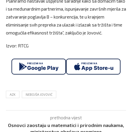
Planiramo nastavak uspješne saradnje kako sa domaćim tako
i sa međunardnim partnerima, ispunjavanje završnih mjerila za
zatvaranje poglavlja 8 – konkurencija, te u krajnjem
eliminisanje svih prepreka za ulazak i izlazak sa tržišta i time
omogućila efikasnost tržišta”, zaključio je Jovović.
Izvor: RTCG
PREUZMI NA
PREUZMI NA
Google Play
App Store-u
AZK
NEBOJŠA JOVOVIĆ
prethodna vijest
Osnovci zaostaju u matematici i prirodnim naukama,
ministarstvo obećava promjene