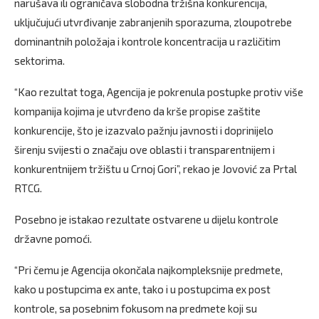
narušava ili ograničava slobodna tržišna konkurencija,
uključujući utvrđivanje zabranjenih sporazuma, zloupotrebe
dominantnih položaja i kontrole koncentracija u različitim
sektorima.
“Kao rezultat toga, Agencija je pokrenula postupke protiv više
kompanija kojima je utvrđeno da krše propise zaštite
konkurencije, što je izazvalo pažnju javnosti i doprinijelo
širenju svijesti o značaju ove oblasti i transparentnijem i
konkurentnijem tržištu u Crnoj Gori”, rekao je Jovović za Prtal
RTCG.
Posebno je istakao rezultate ostvarene u dijelu kontrole
državne pomoći.
“Pri čemu je Agencija okončala najkompleksnije predmete,
kako u postupcima ex ante, tako i u postupcima ex post
kontrole, sa posebnim fokusom na predmete koji su