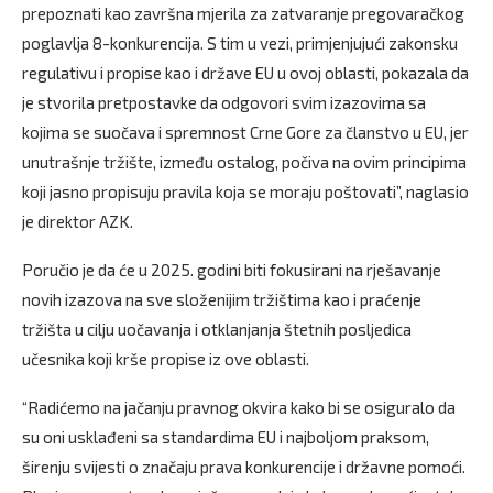
prepoznati kao završna mjerila za zatvaranje pregovaračkog
poglavlja 8-konkurencija. S tim u vezi, primjenjujući zakonsku
regulativu i propise kao i države EU u ovoj oblasti, pokazala da
je stvorila pretpostavke da odgovori svim izazovima sa
kojima se suočava i spremnost Crne Gore za članstvo u EU, jer
unutrašnje tržište, između ostalog, počiva na ovim principima
koji jasno propisuju pravila koja se moraju poštovati”, naglasio
je direktor AZK.
Poručio je da će u 2025. godini biti fokusirani na rješavanje
novih izazova na sve složenijim tržištima kao i praćenje
tržišta u cilju uočavanja i otklanjanja štetnih posljedica
učesnika koji krše propise iz ove oblasti.
“Radićemo na jačanju pravnog okvira kako bi se osiguralo da
su oni usklađeni sa standardima EU i najboljom praksom,
širenju svijesti o značaju prava konkurencije i državne pomoći.