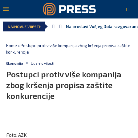
Na proslavi Vučjeg Dola razgovarano
NAJNOVIJE VIJESTI:
Home
»
Postupci protiv više kompanija zbog kršenja propisa zaštite
konkurencije
Ekonomija
Udarne vijesti
Postupci protiv više kompanija
zbog kršenja propisa zaštite
konkurencije
Foto: AZK