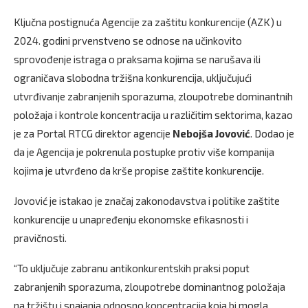
Ključna postignuća Agencije za zaštitu konkurencije (AZK) u
2024. godini prvenstveno se odnose na učinkovito
sprovođenje istraga o praksama kojima se narušava ili
ograničava slobodna tržišna konkurencija, uključujući
utvrđivanje zabranjenih sporazuma, zloupotrebe dominantnih
položaja i kontrole koncentracija u različitim sektorima, kazao
je za Portal RTCG direktor agencije
Nebojša Jovović
. Dodao je
da je Agencija je pokrenula postupke protiv više kompanija
kojima je utvrđeno da krše propise zaštite konkurencije.
Jovović je istakao je značaj zakonodavstva i politike zaštite
konkurencije u unapređenju ekonomske efikasnosti i
pravičnosti.
“To uključuje zabranu antikonkurentskih praksi poput
zabranjenih sporazuma, zloupotrebe dominantnog položaja
na tržištu i spajanja odnosno koncentracija koja bi mogla