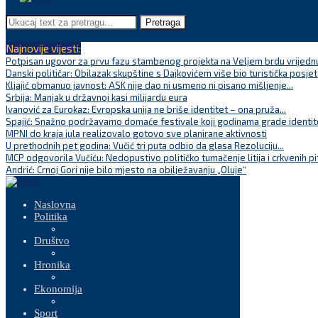
Pretraga
Najnovije vijesti:
Potpisan ugovor za prvu fazu stambenog projekta na Veljem brdu vrijednu
Danski političar: Obilazak skupštine s Dajkovićem više bio turistička posjet
Kljajić obmanuo javnost: ASK nije dao ni usmeno ni pisano mišljenje...
Srbija: Manjak u državnoj kasi milijardu eura
Ivanović za Eurokaz: Evropska unija ne briše identitet – ona pruža...
Spajić: Snažno podržavamo domaće festivale koji godinama grade identite
MPNI do kraja jula realizovalo gotovo sve planirane aktivnosti
U prethodnih pet godina: Vučić tri puta odbio da glasa Rezoluciju...
MCP odgovorila Vučiću: Nedopustivo političko tumačenje litija i crkvenih pi
Andrić: Crnoj Gori nije bilo mjesto na obilježavanju „Oluje“
Naslovna
Politika
Društvo
Hronika
Ekonomija
Sport