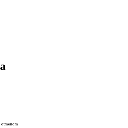
na
 u otmenom