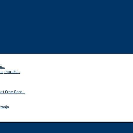
...
a, moraću...
t Crne Gore...
itanja