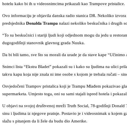
hotelu kako bi ih u videosnimcima prikazali kao Trampove pristalice.
Ovo informaciju je objavila danska radio stanica DR. Nekoliko izvor
predsjednika
Donalda Trampa
nalazi nekoliko beskućnika i drugih soc
“To su beskućnici i stariji ljudi koji odjednom mogu da jedu u restoran
dugogodišnji stanovnik glavnog grada Nuuka.
Da bi bili tamo, sve što su morali da urade je da stave kape “Učini
Snimci lista “Ekstra Bladet” pokazali su i kako su ljudima na ulici pril
takvu kapu koja nije znala ni ime osobe s kojom je trebala ručati – si
Osvjedočeni Trampov pristalica koji je Trampu Mlađem pokazivao glav
supermarketa. Umjesto toga, oni su sami stajali ispred hotela i pokazal
U objavi na svojoj društvenoj mreži Truth Social, 78-godišnji Donald
sinu i ljudima iz njegove pratnje. Postavio je i videosnimak u kojem
slažu s pitanjem da li žele da budu dio Amerike.