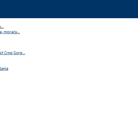
...
a, moraću...
t Crne Gore...
tanja