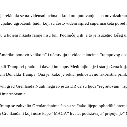
a je reklo da se na videosnimcima o kratkom putovanju sina novoizabr
ijalno ugroženih ljudi, koji su često viđeni ispred supermarketa pored 
u u kojem nikada ranije nisu bili. Podmićuju ih, a to je izuzetno lošeg u
mo Ameriku ponovo velikom” i učestvuju u videosnimcima Trampovog oso
azili Trampovi pratioci i davali im kape. Među njima je i starija žena koja
nom Donalda Trampa. Ona je, kako je rekla, jednostavno iskoristila prilik
ni grad Grenlanda Nuuk negirao je za DR da su ljudi “regrutovani” is
i interesovanje.
 Tramp se zahvalio Grenlanđanima što su se “tako lijepo ophodili” pre
 ga Grenlanđani koji nose kape “MAGA” hvale, podržavaju “pripojenje” G