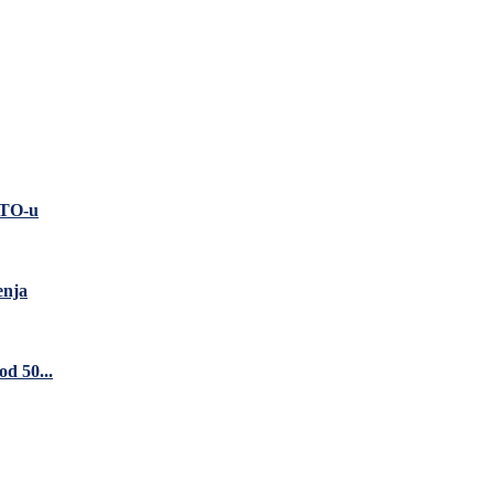
ATO-u
enja
d 50...