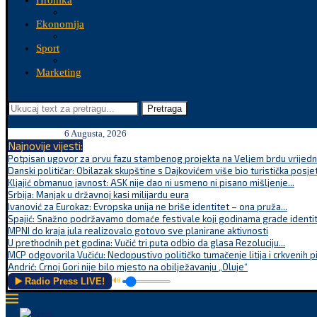
Hronika
Ekonomija
Sport
Marketing
Pretraga
6 Augusta, 2026
Najnovije vijesti:
Potpisan ugovor za prvu fazu stambenog projekta na Veljem brdu vrijednu
Danski političar: Obilazak skupštine s Dajkovićem više bio turistička posjet
Kljajić obmanuo javnost: ASK nije dao ni usmeno ni pisano mišljenje...
Srbija: Manjak u državnoj kasi milijardu eura
Ivanović za Eurokaz: Evropska unija ne briše identitet – ona pruža...
Spajić: Snažno podržavamo domaće festivale koji godinama grade identite
MPNI do kraja jula realizovalo gotovo sve planirane aktivnosti
U prethodnih pet godina: Vučić tri puta odbio da glasa Rezoluciju...
MCP odgovorila Vučiću: Nedopustivo političko tumačenje litija i crkvenih p
Andrić: Crnoj Gori nije bilo mjesto na obilježavanju „Oluje“
▶️ Radio Press LIVE!
🔊