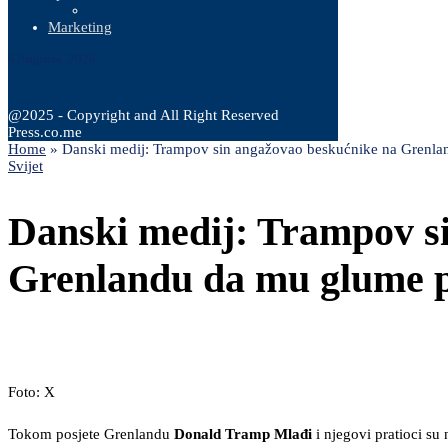
Marketing
6 Augusta, 2026
@2025 - Copyright and All Right Reserved
Press.co.me
Home
»
Danski medij: Trampov sin angažovao beskućnike na Grenl
Svijet
Danski medij: Trampov s
Grenlandu da mu glume 
Foto: X
Tokom posjete Grenlandu
Donald Tramp Mlađi
i njegovi pratioci s