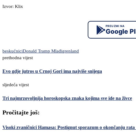
Izvor: Klix
PREUZMI NA
Google P
beskućnici
Donald Tramp Mlađi
grenland
prethodna vijest
Evo gdje jutros u Crnoj Gori ima najviše snijega
sljedeća vijest
Tri najmrzovoljnija horoskopska znaka kojima sve ide na živce
Pročitajte još:
Visoki zvaničnici Hamasa: Postignut sporazum o okončanju rata 