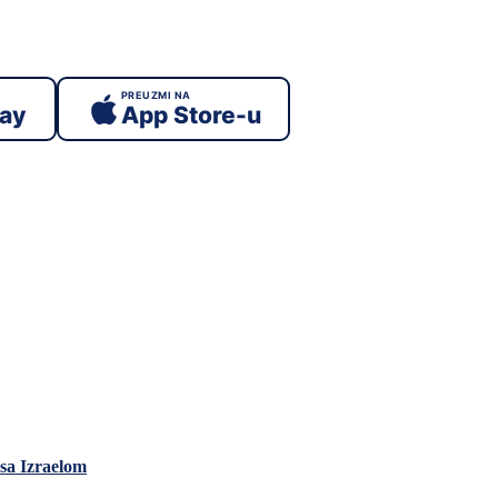
PREUZMI NA
lay
App Store-u
sa Izraelom