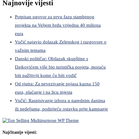
Najnovije vijesti
Potpisan ugovor za prvu fazu stambenog
projekta na Veljem brdu vrijednu 40 miliona
eura
Vučić najavio dolazak Zelenskog i razgovore o
važnim temama
Danski političar: Obilazak skupštine s
Dajkovićem više bio turistička posjeta, moraću
biti pažljiviji kome ću biti vodič
Od sjutra: Za nevezivanje pojasa kazna 150
eura, plaćanje i na licu mjesta
Vučić: Raspisivanje izbora u narednim danima
ili nedeljama, podnijeću ostavku prije kampanje
Najčitanije vijesti: