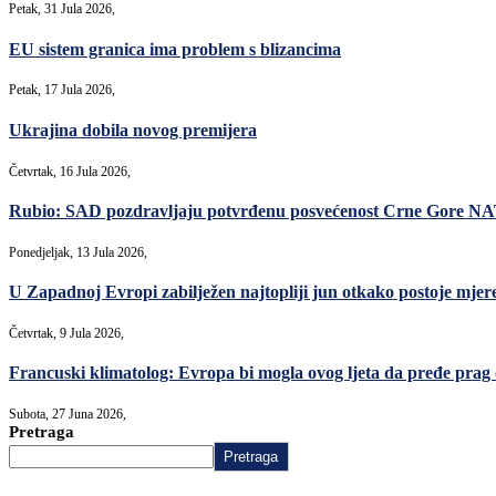
Petak, 31 Jula 2026,
EU sistem granica ima problem s blizancima
Petak, 17 Jula 2026,
Ukrajina dobila novog premijera
Četvrtak, 16 Jula 2026,
Rubio: SAD pozdravljaju potvrđenu posvećenost Crne Gore N
Ponedjeljak, 13 Jula 2026,
U Zapadnoj Evropi zabilježen najtopliji jun otkako postoje mjer
Četvrtak, 9 Jula 2026,
Francuski klimatolog: Evropa bi mogla ovog ljeta da pređe prag o
Subota, 27 Juna 2026,
Pretraga
Pretraga