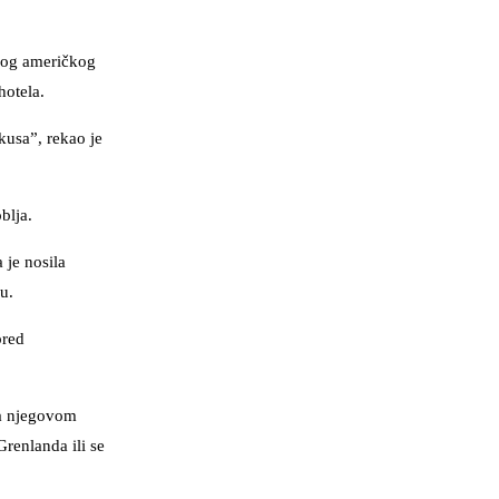
anog američkog
hotela.
kusa”, rekao je
blja.
 je nosila
u.
pred
ma njegovom
renlanda ili se