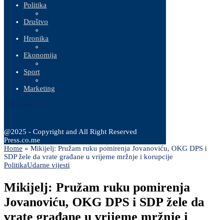
Politika
Društvo
Hronika
Ekonomija
Sport
Marketing
10 Augusta, 2026
@2025 - Copyright and All Right Reserved
Press.co.me
Home
»
Mikijelj: Pružam ruku pomirenja Jovanoviću, OKG DPS i
SDP žele da vrate građane u vrijeme mržnje i korupcije
Politika
Udarne vijesti
Mikijelj: Pružam ruku pomirenja
Jovanoviću, OKG DPS i SDP žele da
vrate građane u vrijeme mržnje i