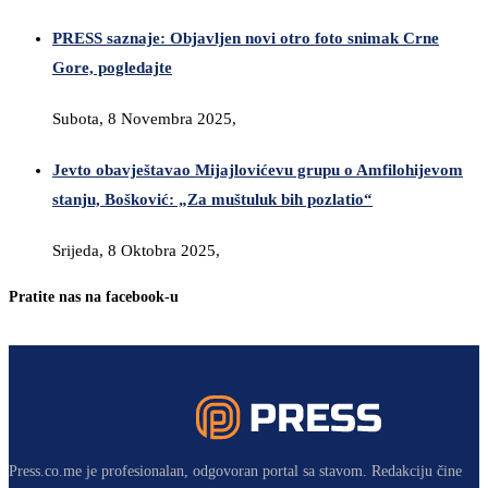
PRESS saznaje: Objavljen novi otro foto snimak Crne
Gore, pogledajte
Subota, 8 Novembra 2025,
Jevto obavještavao Mijajlovićevu grupu o Amfilohijevom
stanju, Bošković: „Za muštuluk bih pozlatio“
Srijeda, 8 Oktobra 2025,
Pratite nas na facebook-u
Press.co.me je profesionalan, odgovoran portal sa stavom. Redakciju čine