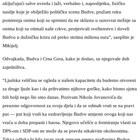
uključujući salve uvreda i laži, verbalno i, naposlijetku, fizičko
nasilje koje je obilježilo političku scenu Budve, pružam ruku
pomirenja onima koji su spremni da ne skliznu u sunovrat mržnje sa
onima koji su otimali naše crkve, protjerivali sveštenstvo i doveli
Budvu u dužničku krizu od preko stotinu miliona eura”, saopštio je
Mikijelj.
Odvajkada, Budva i Crna Gora, kako je dodao, su njegovale duh
zajedništva.
“Ljudska veličina se ogleda u našem kapacitetu da budemo otvoreni
za druge ljude kao i da prihvatimo njihove greške, kako bismo sjutra
bili bolji nego što smo danas. Pozivam Nikolu Jovanovića da
preuzme odgovornost za svoja djela i da se odmah vrati se na pravi
put — put koji vodi ka ozdravljenju Budve umjesto ovoga koji nas
vraća u doba propasti i haosa. Njegovo učešće u formiranju vlasti sa
DPS-om i SDP-om ne može da se pravda nikakvim okolnostima.
Takva odluka bi bila jasan znak prevare prema građanima Budve,