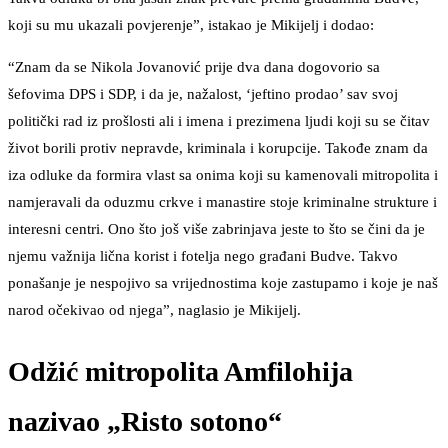
koji su mu ukazali povjerenje”, istakao je Mikijelj i dodao:
“Znam da se Nikola Jovanović prije dva dana dogovorio sa
šefovima DPS i SDP, i da je, nažalost, ‘jeftino prodao’ sav svoj
politički rad iz prošlosti ali i imena i prezimena ljudi koji su se čitav
život borili protiv nepravde, kriminala i korupcije. Takođe znam da
iza odluke da formira vlast sa onima koji su kamenovali mitropolita i
namjeravali da oduzmu crkve i manastire stoje kriminalne strukture i
interesni centri. Ono što još više zabrinjava jeste to što se čini da je
njemu važnija lična korist i fotelja nego građani Budve. Takvo
ponašanje je nespojivo sa vrijednostima koje zastupamo i koje je naš
narod očekivao od njega”, naglasio je Mikijelj.
Odžić mitropolita Amfilohija
nazivao „Risto sotono“