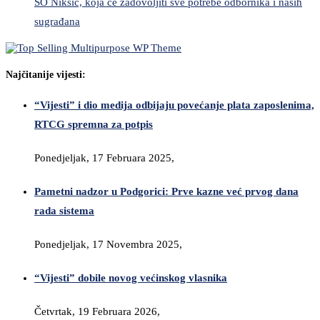
SO Nikšić, koja će zadovoljiti sve potrebe odbornika i naših
sugrađana
Najčitanije vijesti:
“Vijesti” i dio medija odbijaju povećanje plata zaposlenima,
RTCG spremna za potpis
Ponedjeljak, 17 Februara 2025,
Pametni nadzor u Podgorici: Prve kazne već prvog dana
rada sistema
Ponedjeljak, 17 Novembra 2025,
“Vijesti” dobile novog većinskog vlasnika
Četvrtak, 19 Februara 2026,