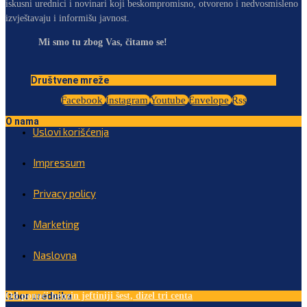
iskusni urednici i novinari koji beskompromisno, otvoreno i nedvosmisleno
izvještavaju i informišu javnost.
Mi smo tu zbog Vas, čitamo se!
Društvene mreže
Facebook
Instagram
Youtube
Envelope
Rss
O nama
Uslovi korišćenja
Impressum
Privacy policy
Marketing
Naslovna
Izbor urednika
Od ponoći benzin jeftiniji šest, dizel tri centa