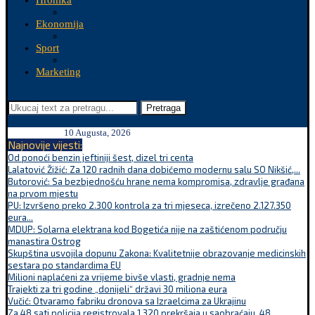
Hronika
Ekonomija
Sport
Marketing
Pretraga
10 Augusta, 2026
Najnovije vijesti:
Od ponoći benzin jeftiniji šest, dizel tri centa
Lalatović Žižić: Za 120 radnih dana dobićemo modernu salu SO Nikšić,...
Butorović: Sa bezbjednošću hrane nema kompromisa, zdravlje građana
na prvom mjestu
PU: Izvršeno preko 2.300 kontrola za tri mjeseca, izrečeno 2.127.350
eura...
MDUP: Solarna elektrana kod Bogetića nije na zaštićenom području
manastira Ostrog
Skupština usvojila dopunu Zakona: Kvalitetnije obrazovanje medicinskih
sestara po standardima EU
Milioni naplaćeni za vrijeme bivše vlasti, gradnje nema
Trajekti za tri godine „donijeli“ državi 30 miliona eura
Vučić: Otvaramo fabriku dronova sa Izraelcima za Ukrajinu
Za 48 sati policija registrovala 1.320 prekršaja u saobraćaju, 48