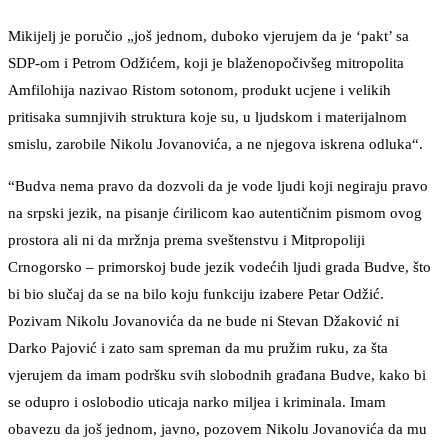
Mikijelj je poručio „još jednom, duboko vjerujem da je ‘pakt’ sa
SDP-om i Petrom Odžićem, koji je blaženopočivšeg mitropolita
Amfilohija nazivao Ristom sotonom, produkt ucjene i velikih
pritisaka sumnjivih struktura koje su, u ljudskom i materijalnom
smislu, zarobile Nikolu Jovanovića, a ne njegova iskrena odluka“.
“Budva nema pravo da dozvoli da je vode ljudi koji negiraju pravo
na srpski jezik, na pisanje ćirilicom kao autentičnim pismom ovog
prostora ali ni da mržnja prema sveštenstvu i Mitpropoliji
Crnogorsko – primorskoj bude jezik vodećih ljudi grada Budve, što
bi bio slučaj da se na bilo koju funkciju izabere Petar Odžić.
Pozivam Nikolu Jovanovića da ne bude ni Stevan Džaković ni
Darko Pajović i zato sam spreman da mu pružim ruku, za šta
vjerujem da imam podršku svih slobodnih građana Budve, kako bi
se odupro i oslobodio uticaja narko miljea i kriminala. Imam
obavezu da još jednom, javno, pozovem Nikolu Jovanovića da mu