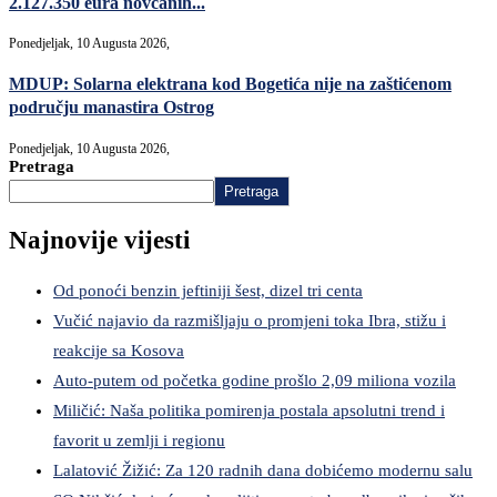
2.127.350 eura novčanih...
Ponedjeljak, 10 Augusta 2026,
MDUP: Solarna elektrana kod Bogetića nije na zaštićenom
području manastira Ostrog
Ponedjeljak, 10 Augusta 2026,
Pretraga
Pretraga
Najnovije vijesti
Od ponoći benzin jeftiniji šest, dizel tri centa
Vučić najavio da razmišljaju o promjeni toka Ibra, stižu i
reakcije sa Kosova
Auto-putem od početka godine prošlo 2,09 miliona vozila
Miličić: Naša politika pomirenja postala apsolutni trend i
favorit u zemlji i regionu
Lalatović Žižić: Za 120 radnih dana dobićemo modernu salu