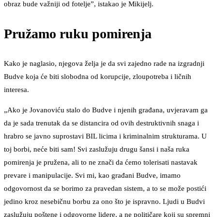
obraz bude važniji od fotelje”, istakao je Mikijelj.
Pružamo ruku pomirenja
Kako je naglasio, njegova želja je da svi zajedno rade na izgradnji
Budve koja će biti slobodna od korupcije, zloupotreba i ličnih
interesa.
„Ako je Jovanoviću stalo do Budve i njenih građana, uvjeravam ga
da je sada trenutak da se distancira od ovih destruktivnih snaga i
hrabro se javno suprostavi BIL licima i kriminalnim strukturama. U
toj borbi, neće biti sam! Svi zaslužuju drugu šansi i naša ruka
pomirenja je pružena, ali to ne znači da ćemo tolerisati nastavak
prevare i manipulacije. Svi mi, kao građani Budve, imamo
odgovornost da se borimo za pravedan sistem, a to se može postići
jedino kroz nesebičnu borbu za ono što je ispravno. Ljudi u Budvi
zaslužuju poštene i odgovorne lidere, a ne političare koji su spremni