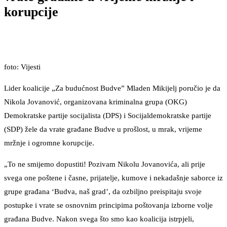
korupcije
foto: Vijesti
Lider koalicije „Za budućnost Budve” Mladen Mikijelj poručio je da
Nikola Jovanović, organizovana kriminalna grupa (OKG)
Demokratske partije socijalista (DPS) i Socijaldemokratske partije
(SDP) žele da vrate građane Budve u prošlost, u mrak, vrijeme
mržnje i ogromne korupcije.
„To ne smijemo dopustiti! Pozivam Nikolu Jovanovića, ali prije
svega one poštene i časne, prijatelje, kumove i nekadašnje saborce iz
grupe građana ‘Budva, naš grad’, da ozbiljno preispitaju svoje
postupke i vrate se osnovnim principima poštovanja izborne volje
građana Budve. Nakon svega što smo kao koalicija istrpjeli,