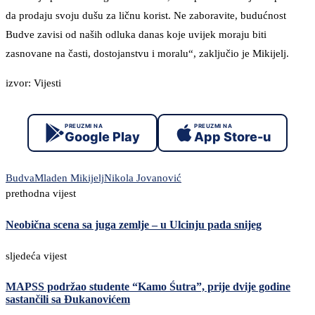
da prodaju svoju dušu za ličnu korist. Ne zaboravite, budućnost
Budve zavisi od naših odluka danas koje uvijek moraju biti
zasnovane na časti, dostojanstvu i moralu“, zaključio je Mikijelj.
izvor: Vijesti
PREUZMI NA
PREUZMI NA
Google Play
App Store-u
Budva
Mladen Mikijelj
Nikola Jovanović
prethodna vijest
Neobična scena sa juga zemlje – u Ulcinju pada snijeg
sljedeća vijest
MAPSS podržao studente “Kamo Śutra”, prije dvije godine
sastančili sa Đukanovićem