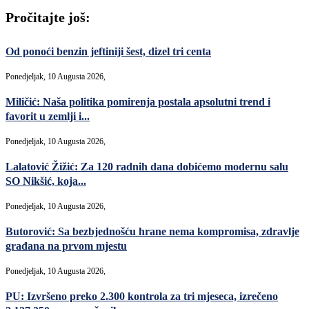
Pročitajte još:
Od ponoći benzin jeftiniji šest, dizel tri centa
Ponedjeljak, 10 Augusta 2026,
Miličić: Naša politika pomirenja postala apsolutni trend i
favorit u zemlji i...
Ponedjeljak, 10 Augusta 2026,
Lalatović Žižić: Za 120 radnih dana dobićemo modernu salu
SO Nikšić, koja...
Ponedjeljak, 10 Augusta 2026,
Butorović: Sa bezbjednošću hrane nema kompromisa, zdravlje
građana na prvom mjestu
Ponedjeljak, 10 Augusta 2026,
PU: Izvršeno preko 2.300 kontrola za tri mjeseca, izrečeno