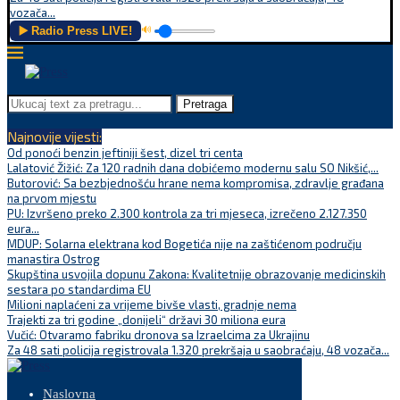
vozača...
▶️ Radio Press LIVE!
🔊
Pretraga
Najnovije vijesti:
Od ponoći benzin jeftiniji šest, dizel tri centa
Lalatović Žižić: Za 120 radnih dana dobićemo modernu salu SO Nikšić,...
Butorović: Sa bezbjednošću hrane nema kompromisa, zdravlje građana
na prvom mjestu
PU: Izvršeno preko 2.300 kontrola za tri mjeseca, izrečeno 2.127.350
eura...
MDUP: Solarna elektrana kod Bogetića nije na zaštićenom području
manastira Ostrog
Skupština usvojila dopunu Zakona: Kvalitetnije obrazovanje medicinskih
sestara po standardima EU
Milioni naplaćeni za vrijeme bivše vlasti, gradnje nema
Trajekti za tri godine „donijeli“ državi 30 miliona eura
Vučić: Otvaramo fabriku dronova sa Izraelcima za Ukrajinu
Za 48 sati policija registrovala 1.320 prekršaja u saobraćaju, 48 vozača...
Naslovna