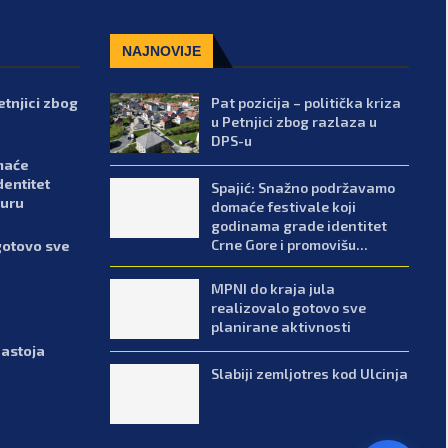
NAJNOVIJE
Petnjici zbog
Pat pozicija – politička kriza
u Petnjici zbog razlaza u
DPS-u
maće
dentitet
Spajić: Snažno podržavamo
turu
domaće festivale koji
godinama grade identitet
Crne Gore i promovišu...
gotovo sve
MPNI do kraja jula
realizovalo gotovo sve
planirane aktivnosti
zastoja
Slabiji zemljotres kod Ulcinja