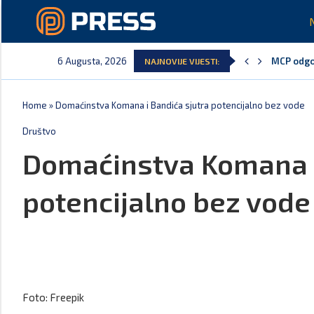
6 Augusta, 2026
MCP odgov
NAJNOVIJE VIJESTI:
Andrić: C
Spajić: G
Vučić ču
Poreska u
Laković: 
Home
»
Domaćinstva Komana i Bandića sjutra potencijalno bez vode
Društvo
Domaćinstva Komana i
potencijalno bez vode
Foto: Freepik