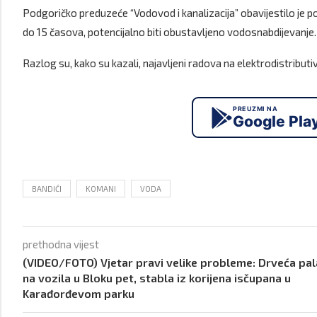
Podgoričko preduzeće “Vodovod i kanalizacija” obavijestilo je 
do 15 časova, potencijalno biti obustavljeno vodosnabdijevanje.
Razlog su, kako su kazali, najavljeni radova na elektrodistributi
PREUZMI NA
Google Pla
BANDIĆI
KOMANI
VODA
prethodna vijest
(VIDEO/FOTO) Vjetar pravi velike probleme: Drveća pal
na vozila u Bloku pet, stabla iz korijena isčupana u
Karađorđevom parku