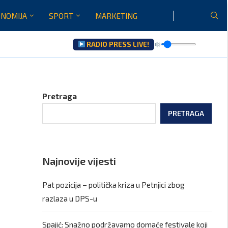
NOMIJA
SPORT
MARKETING
RADIO PRESS LIVE!
u...
Pretraga
PRETRAGA
Najnovije vijesti
Pat pozicija – politička kriza u Petnjici zbog
razlaza u DPS-u
Spajić: Snažno podržavamo domaće festivale koji