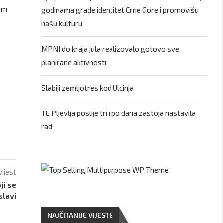
sam
godinama grade identitet Crne Gore i promovišu
našu kulturu
MPNI do kraja jula realizovalo gotovo sve
planirane aktivnosti
Slabiji zemljotres kod Ulcinja
TE Pljevlja poslije tri i po dana zastoja nastavila
rad
vijest
ji se
slavi
NAJČITANIJE VIJESTI: