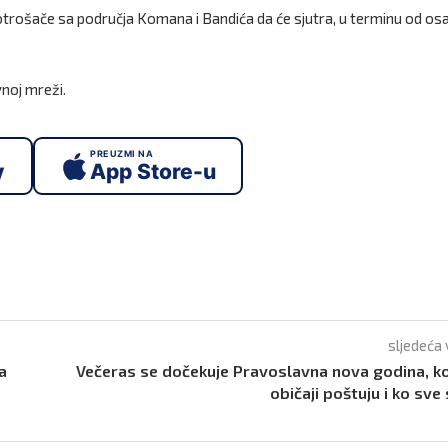
potrošače sa područja Komana i Bandića da će sjutra, u terminu od o
vnoj mreži.
PREUZMI NA
y
App Store-u
sljedeća 
a
Večeras se dočekuje Pravoslavna nova godina, ko
običaji poštuju i ko sve 