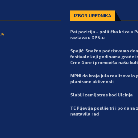
IZBOR UREDNIKA
Pat pozicija – politička kriza u 
JA
razlaza u DPS-u
Spajić: Snažno podržavamo do
festivale koji godinama grade i
Crne Gore i promovišu našu kul
MPNI do kraja jula realizovalo 
planirane aktivnosti
Slabiji zemljotres kod Ulcinja
TE Pljevlja poslije tri i po dana 
nastavila rad