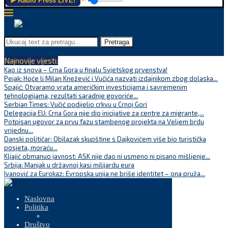
▶️ Radio Press LIVE!
Pretraga
Najnovije vijesti:
Kao iz snova – Crna Gora u finalu Svjetskog prvenstva!
Pejak: Hoće li Milan Knežević i Vučića nazvati izdajnikom zbog dolaska...
Spajić: Otvaramo vrata američkim investicijama i savremenim
tehnologijama, rezultati saradnje govoriće...
Serbian Times: Vučić podijelio crkvu u Crnoj Gori
Delegacija EU: Crna Gora nije dio inicijative za centre za migrante,...
Potpisan ugovor za prvu fazu stambenog projekta na Veljem brdu
vrijednu...
Danski političar: Obilazak skupštine s Dajkovićem više bio turistička
posjeta, moraću...
Kljajić obmanuo javnost: ASK nije dao ni usmeno ni pisano mišljenje...
Srbija: Manjak u državnoj kasi milijardu eura
Ivanović za Eurokaz: Evropska unija ne briše identitet – ona pruža...
Naslovna
Politika
Društvo