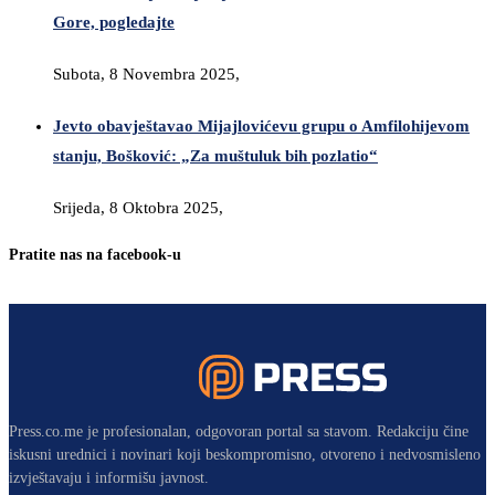
Gore, pogledajte
Subota, 8 Novembra 2025,
Jevto obavještavao Mijajlovićevu grupu o Amfilohijevom
stanju, Bošković: „Za muštuluk bih pozlatio“
Srijeda, 8 Oktobra 2025,
Pratite nas na facebook-u
Press.co.me je profesionalan, odgovoran portal sa stavom. Redakciju čine
iskusni urednici i novinari koji beskompromisno, otvoreno i nedvosmisleno
izvještavaju i informišu javnost.