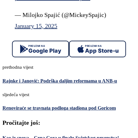
— Milojko Spajić (@MickeySpajic)
January 15, 2025
PREUZMI NA
PREUZMI NA
Google Play
App Store-u
prethodna vijest
Rajnke i Janović: Podrška daljim reformama u ANB-u
sljedeća vijest
Renoviraće se travnata podloga stadiona pod Goricom
Pročitajte još:
Kao iz snova – Crna Gora u finalu Svjetskog prvenstva!