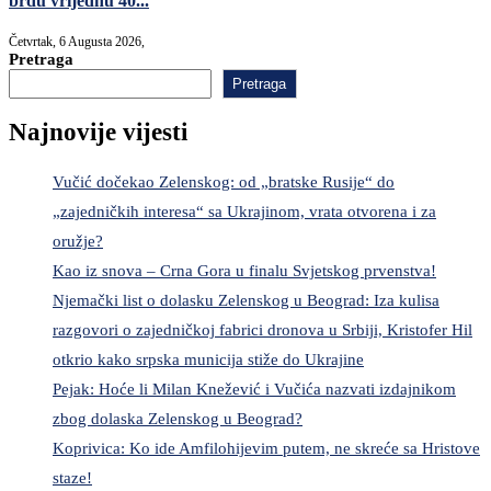
brdu vrijednu 40...
Četvrtak, 6 Augusta 2026,
Pretraga
Pretraga
Najnovije vijesti
Vučić dočekao Zelenskog: od „bratske Rusije“ do
„zajedničkih interesa“ sa Ukrajinom, vrata otvorena i za
oružje?
Kao iz snova – Crna Gora u finalu Svjetskog prvenstva!
Njemački list o dolasku Zelenskog u Beograd: Iza kulisa
razgovori o zajedničkoj fabrici dronova u Srbiji, Kristofer Hil
otkrio kako srpska municija stiže do Ukrajine
Pejak: Hoće li Milan Knežević i Vučića nazvati izdajnikom
zbog dolaska Zelenskog u Beograd?
Koprivica: Ko ide Amfilohijevim putem, ne skreće sa Hristove
staze!