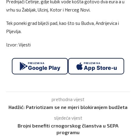
Prednjači Cetinje, gdje kubik vode košta gotovo dva eura a u
vrhu su Žabljak, Ulcinj, Kotor i Herceg Novi.
Tek poneki grad bilježi pad, kao što su Budva, Andrijevica i
Pljevlja.
Izvor: Vijesti
PREUZMI NA
PREUZMI NA
Google Play
App Store-u
prethodna vijest
Hadžić: Patriotizam se ne mjeri blokiranjem budžeta
sljedeća vijest
Brojni benefiti crnogorskog članstva u SEPA
programu