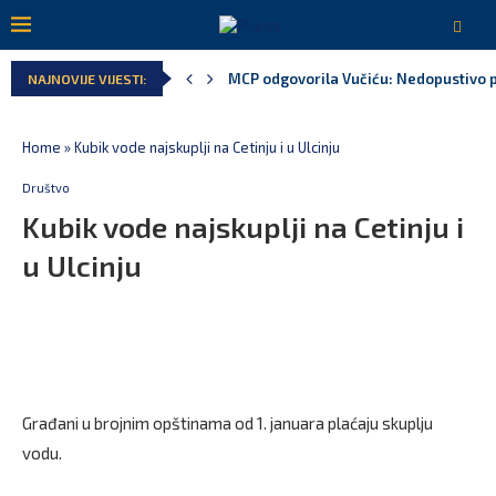
MCP odgovorila Vučiću: Nedopustivo pol
NAJNOVIJE VIJESTI:
Home
»
Kubik vode najskuplji na Cetinju i u Ulcinju
Društvo
Kubik vode najskuplji na Cetinju i
u Ulcinju
Građani u brojnim opštinama od 1. januara plaćaju skuplju
vodu.