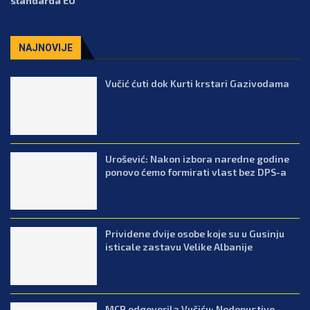
standarda EU
NAJNOVIJE
Vučić ćuti dok Kurti krstari Gazivodama
Urošević: Nakon izbora naredne godine
ponovo ćemo formirati vlast bez DPS-a
Prividene dvije osobe koje su u Gusinju
isticale zastavu Velike Albanije
MCP odgovorila Vučiću: Nedopustivo