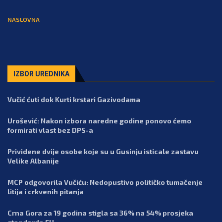
NASLOVNA
IZBOR UREDNIKA
Vučić ćuti dok Kurti krstari Gazivodama
Urošević: Nakon izbora naredne godine ponovo ćemo
formirati vlast bez DPS-a
Prividene dvije osobe koje su u Gusinju isticale zastavu
Velike Albanije
MCP odgovorila Vučiću: Nedopustivo političko tumačenje
litija i crkvenih pitanja
Crna Gora za 19 godina stigla sa 36% na 54% prosjeka