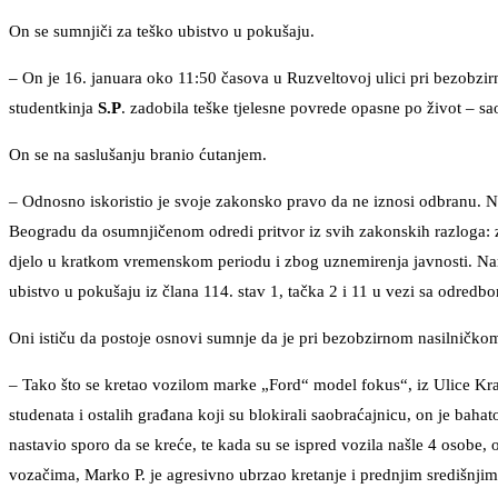
On se sumnjiči za teško ubistvo u pokušaju.
– On je 16. januara oko 11:50 časova u Ruzveltovoj ulici pri bezobzir
studentkinja
S.P
. zadobila teške tjelesne povrede opasne po život – s
On se na saslušanju branio ćutanjem.
– Odnosno iskoristio je svoje zakonsko pravo da ne iznosi odbranu. Na
Beogradu da osumnjičenom odredi pritvor iz svih zakonskih razloga: z
djelo u kratkom vremenskom periodu i zbog uznemirenja javnosti. Nar
ubistvo u pokušaju iz člana 114. stav 1, tačka 2 i 11 u vezi sa odred
Oni ističu da postoje osnovi sumnje da je pri bezobzirnom nasilničkom
– Tako što se kretao vozilom marke „Ford“ model fokus“, iz Ulice Kral
studenata i ostalih građana koji su blokirali saobraćajnicu, on je bahat
nastavio sporo da se kreće, te kada su se ispred vozila našle 4 osobe, 
vozačima, Marko P. je agresivno ubrzao kretanje i prednjim središnjim dij