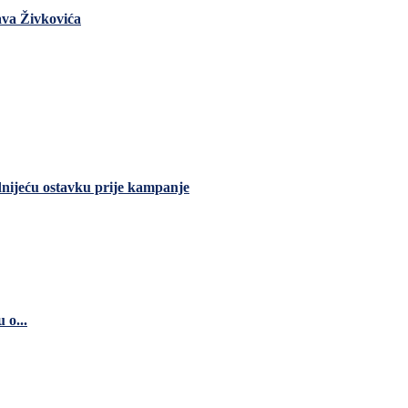
ava Živkovića
dnijeću ostavku prije kampanje
 o...