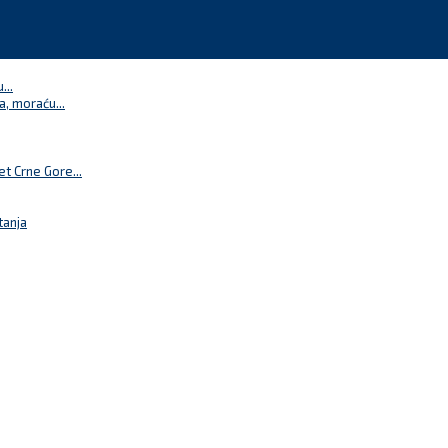
...
a, moraću...
t Crne Gore...
tanja