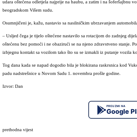
udara oštećena odletjela najprije na haubu, a zatim i na šoferšajbnu voz
beogradskom Višem sudu.
Osumnjičeni je, kažu, nastavio sa nasilničkim ubrzavanjem automobila,
– Usljed čega je tijelo oštećene nastavilo sa rotacijom do zadnjeg dijel
oštećenu bez pomoći i ne obazirući se na njeno zdravstveno stanje. Po
izbjegnu kontakt sa vozilom tako što su se izmakli iz putanje vozila k
Tog dana kada se napad dogodio bila je blokirana raskrsnica kod Vuko
padu nadstrešnice u Novom Sadu 1. novembra prošle godine.
Izvor: Dan
PREUZMI NA
Google P
prethodna vijest