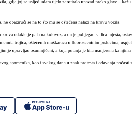
ila, gdje joj se usljed udara tijelo zarotiralo unazad preko glave – kažu
 ne obazirući se na to što mu se oštećena nalazi na krovu vozila.
a krova odakle je pala na kolovoz, a on je pobjegao sa lica mjesta, ostav
menuta trojica, oštećenih muškaraca u fluoroscentnim prslucima, uspjel
ojim je upravljao osumnjičeni, a koja putanja je bila usmjerena ka njima
vog spomenika, kao i svakog dana u znak protesta i odavanja počasti z
PREUZMI NA
lay
App Store-u