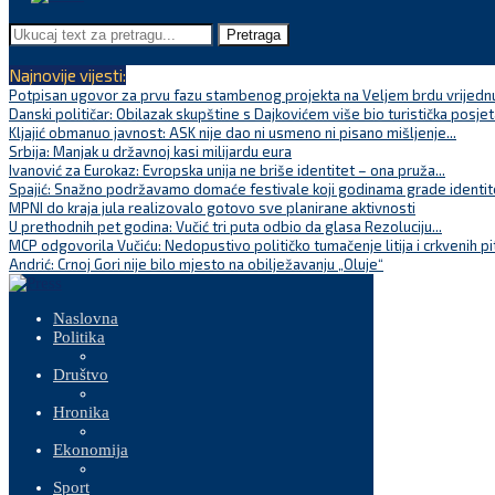
Pretraga
Najnovije vijesti:
Potpisan ugovor za prvu fazu stambenog projekta na Veljem brdu vrijednu
Danski političar: Obilazak skupštine s Dajkovićem više bio turistička posjet
Kljajić obmanuo javnost: ASK nije dao ni usmeno ni pisano mišljenje...
Srbija: Manjak u državnoj kasi milijardu eura
Ivanović za Eurokaz: Evropska unija ne briše identitet – ona pruža...
Spajić: Snažno podržavamo domaće festivale koji godinama grade identite
MPNI do kraja jula realizovalo gotovo sve planirane aktivnosti
U prethodnih pet godina: Vučić tri puta odbio da glasa Rezoluciju...
MCP odgovorila Vučiću: Nedopustivo političko tumačenje litija i crkvenih pi
Andrić: Crnoj Gori nije bilo mjesto na obilježavanju „Oluje“
Naslovna
Politika
Društvo
Hronika
Ekonomija
Sport