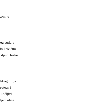
ikom je
šeg suda u
io krivično
 djelo Teško
likog broja
rotoar i
 uočljivi
ljed siline