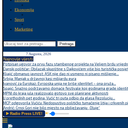
Hronika
Ekonomija
Sport
Marketing
Pretraga
7 Augusta, 2026
Najnovije vijesti:
Potpisan ugovor za prvu fazu stambenog projekta na Veljem brdu vrijednu
Danski političar: Obilazak skupštine s Dajkovićem više bio turistička posjet
Kljajić obmanuo javnost: ASK nije dao ni usmeno ni pisano mišljenje...
Srbija: Manjak u državnoj kasi milijardu eura
Ivanović za Eurokaz: Evropska unija ne briše identitet – ona pruža...
Spajić: Snažno podržavamo domaće festivale koji godinama grade identite
MPNI do kraja jula realizovalo gotovo sve planirane aktivnosti
U prethodnih pet godina: Vučić tri puta odbio da glasa Rezoluciju...
MCP odgovorila Vučiću: Nedopustivo političko tumačenje litija i crkvenih p
Andrić: Crnoj Gori nije bilo mjesto na obilježavanju „Oluje“
▶️ Radio Press LIVE!
🔊