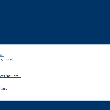
...
a, moraću...
t Crne Gore...
itanja