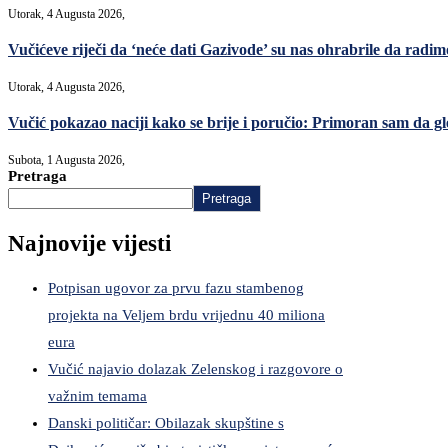
Utorak, 4 Augusta 2026,
Vučićeve riječi da ‘neće dati Gazivode’ su nas ohrabrile da radimo,
Utorak, 4 Augusta 2026,
Vučić pokazao naciji kako se brije i poručio: Primoran sam da gl
Subota, 1 Augusta 2026,
Pretraga
Pretraga
Najnovije vijesti
Potpisan ugovor za prvu fazu stambenog
projekta na Veljem brdu vrijednu 40 miliona
eura
Vučić najavio dolazak Zelenskog i razgovore o
važnim temama
Danski političar: Obilazak skupštine s