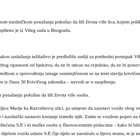
nom nasilničkom ponašanju pokušao da liši života više lica, kojom pril
aopšteno je iz Višeg suda u Beogradu.
kon saslušanja tužilaštvo je predložilo sudiji za prethodni postupak Vi
bog opasnosti od bjekstva, da ne bi uticao na svjedoke, da ne bi ponov
edbom o sprovođenju istrage osumnjičenom se na teret stavlja krivično
bom iz člana 30 Krivičnog zakonika – navodi se u saopštenju.
 ponašanju pokušao da liši života više osoba.
jice Marije ka Ruzveltovoj ulici, pa umjesto da zaustavi vozilo zbog ve
o i nasilnički nastavio kretanje između njih. Zatim se vozilom popeo na t
oštećena S.P. i tri muške osobe u fluoroscentnim prslucima – kako bi bili
elom vozila udario S.P, čije tijelo se zarotiralo u lijevu stranu, te je us