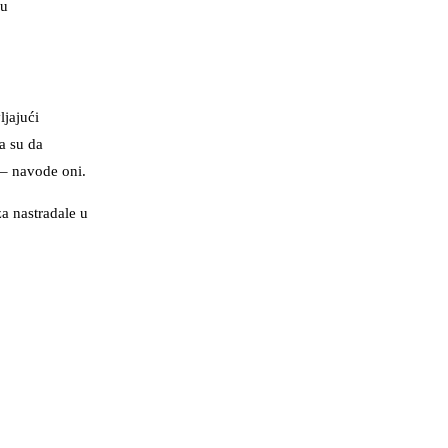
 u
ljajući
a su da
 – navode oni.
a nastradale u