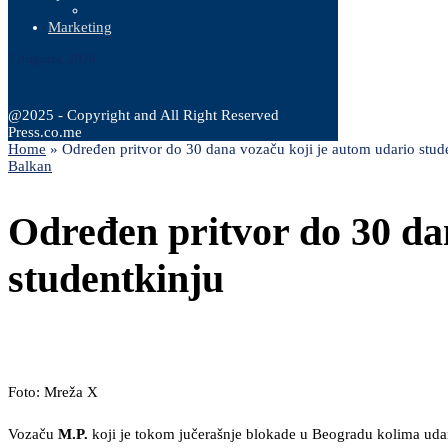
Marketing
7 Augusta, 2026
@2025 - Copyright and All Right Reserved
Press.co.me
Home
»
Određen pritvor do 30 dana vozaču koji je autom udario stud
Balkan
Određen pritvor do 30 da
studentkinju
Foto: Mreža X
Vozaču
M.P.
koji je tokom jučerašnje blokade u Beogradu kolima udari