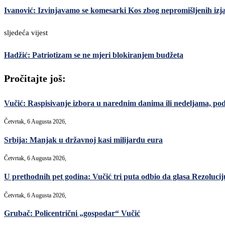
Ivanović: Izvinjavamo se komesarki Kos zbog nepromišljenih izj
sljedeća vijest
Hadžić: Patriotizam se ne mjeri blokiranjem budžeta
Pročitajte još:
Vučić: Raspisivanje izbora u narednim danima ili nedeljama, po
Četvrtak, 6 Augusta 2026,
Srbija: Manjak u državnoj kasi milijardu eura
Četvrtak, 6 Augusta 2026,
U prethodnih pet godina: Vučić tri puta odbio da glasa Rezoluciju
Četvrtak, 6 Augusta 2026,
Grubač: Policentrični „gospodar“ Vučić