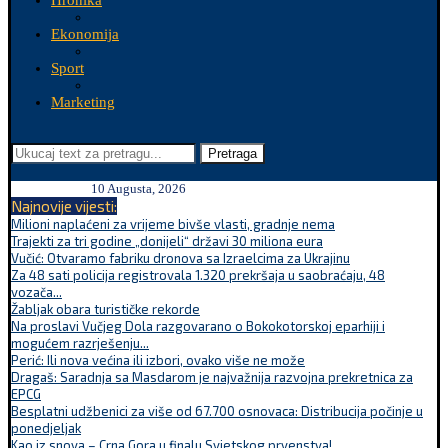
Hronika
Ekonomija
Sport
Marketing
Pretraga
10 Augusta, 2026
Najnovije vijesti:
Milioni naplaćeni za vrijeme bivše vlasti, gradnje nema
Trajekti za tri godine „donijeli“ državi 30 miliona eura
Vučić: Otvaramo fabriku dronova sa Izraelcima za Ukrajinu
Za 48 sati policija registrovala 1.320 prekršaja u saobraćaju, 48
vozača...
Žabljak obara turističke rekorde
Na proslavi Vučjeg Dola razgovarano o Bokokotorskoj eparhiji i
mogućem razrješenju...
Perić: Ili nova većina ili izbori, ovako više ne može
Dragaš: Saradnja sa Masdarom je najvažnija razvojna prekretnica za
EPCG
Besplatni udžbenici za više od 67.700 osnovaca: Distribucija počinje u
ponedjeljak
Kao iz snova – Crna Gora u finalu Svjetskog prvenstva!