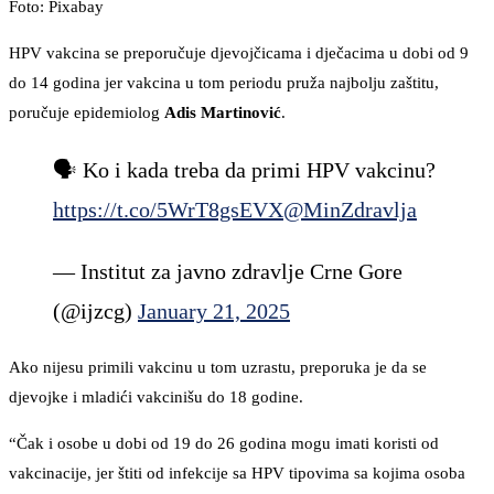
Foto: Pixabay
HPV vakcina se preporučuje djevojčicama i dječacima u dobi od 9
do 14 godina jer vakcina u tom periodu pruža najbolju zaštitu,
poručuje epidemiolog
Adis Martinović
.
🗣️ Ko i kada treba da primi HPV vakcinu?
https://t.co/5WrT8gsEVX
@MinZdravlja
— Institut za javno zdravlje Crne Gore
(@ijzcg)
January 21, 2025
Ako nijesu primili vakcinu u tom uzrastu, preporuka je da se
djevojke i mladići vakcinišu do 18 godine.
“Čak i osobe u dobi od 19 do 26 godina mogu imati koristi od
vakcinacije, jer štiti od infekcije sa HPV tipovima sa kojima osoba