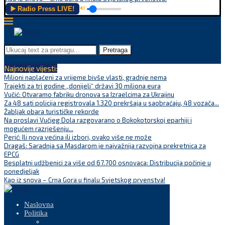
▶️ Radio Press LIVE!
🔊
Pretraga
Najnovije vijesti:
Milioni naplaćeni za vrijeme bivše vlasti, gradnje nema
Trajekti za tri godine „donijeli“ državi 30 miliona eura
Vučić: Otvaramo fabriku dronova sa Izraelcima za Ukrajinu
Za 48 sati policija registrovala 1.320 prekršaja u saobraćaju, 48 vozača...
Žabljak obara turističke rekorde
Na proslavi Vučjeg Dola razgovarano o Bokokotorskoj eparhiji i
mogućem razrješenju...
Perić: Ili nova većina ili izbori, ovako više ne može
Dragaš: Saradnja sa Masdarom je najvažnija razvojna prekretnica za
EPCG
Besplatni udžbenici za više od 67.700 osnovaca: Distribucija počinje u
ponedjeljak
Kao iz snova – Crna Gora u finalu Svjetskog prvenstva!
Naslovna
Politika