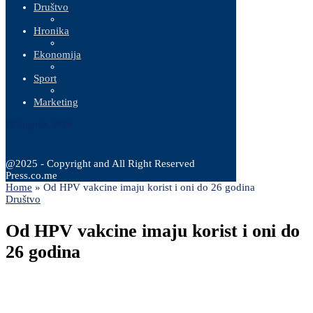
Društvo
Hronika
Ekonomija
Sport
Marketing
10 Augusta, 2026
@2025 - Copyright and All Right Reserved
Press.co.me
Home
»
Od HPV vakcine imaju korist i oni do 26 godina
Društvo
Od HPV vakcine imaju korist i oni do
26 godina