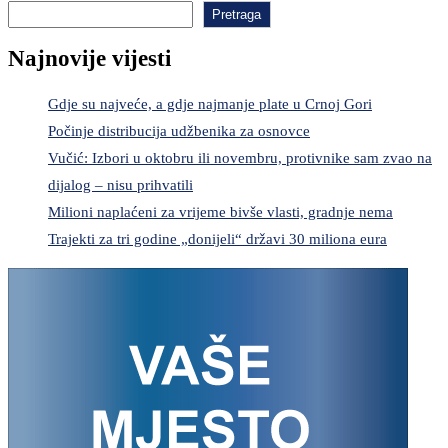
Pretraga
Najnovije vijesti
Gdje su najveće, a gdje najmanje plate u Crnoj Gori
Počinje distribucija udžbenika za osnovce
Vučić: Izbori u oktobru ili novembru, protivnike sam zvao na
dijalog – nisu prihvatili
Milioni naplaćeni za vrijeme bivše vlasti, gradnje nema
Trajekti za tri godine „donijeli“ državi 30 miliona eura