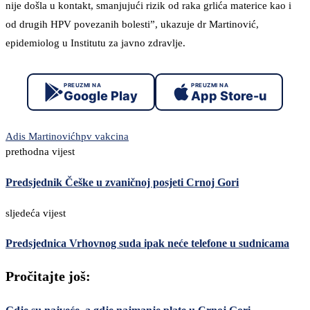
nije došla u kontakt, smanjujući rizik od raka grlića materice kao i
od drugih HPV povezanih bolesti”, ukazuje dr Martinović,
epidemiolog u Institutu za javno zdravlje.
PREUZMI NA
PREUZMI NA
Google Play
App Store-u
Adis Martinović
hpv vakcina
prethodna vijest
Predsjednik Češke u zvaničnoj posjeti Crnoj Gori
sljedeća vijest
Predsjednica Vrhovnog suda ipak neće telefone u sudnicama
Pročitajte još: