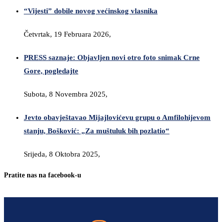
“Vijesti” dobile novog većinskog vlasnika
Četvrtak, 19 Februara 2026,
PRESS saznaje: Objavljen novi otro foto snimak Crne
Gore, pogledajte
Subota, 8 Novembra 2025,
Jevto obavještavao Mijajlovićevu grupu o Amfilohijevom
stanju, Bošković: „Za muštuluk bih pozlatio“
Srijeda, 8 Oktobra 2025,
Pratite nas na facebook-u