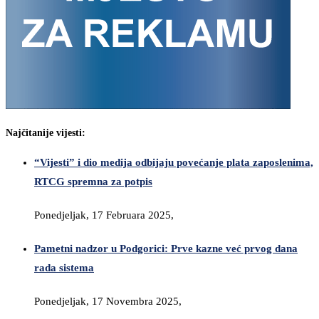
Najčitanije vijesti:
“Vijesti” i dio medija odbijaju povećanje plata zaposlenima,
RTCG spremna za potpis
Ponedjeljak, 17 Februara 2025,
Pametni nadzor u Podgorici: Prve kazne već prvog dana
rada sistema
Ponedjeljak, 17 Novembra 2025,