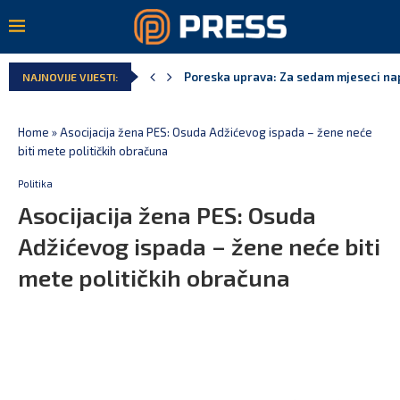
Poreska uprava: Za sedam mjeseci napl
NAJNOVIJE VIJESTI:
Laković: Crna Gora nije dobila zvaničn
Crna Gora neće biti domaćin migrants
Aerodromi Crne Gore za sedam mjeseci
EPCG: Sistem stabilan, Termoelektran
Spajić: Crna Gora neće prihvatiti cent
Home
»
Asocijacija žena PES: Osuda Adžićevog ispada – žene neće
biti mete političkih obračuna
Politika
Asocijacija žena PES: Osuda
Adžićevog ispada – žene neće biti
mete političkih obračuna