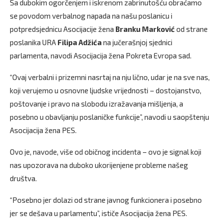
Sa dubokim ogorčenjem i iskrenom zabrinutošću obraćamo
se povodom verbalnog napada na našu poslanicu i
potpredsjednicu Asocijacije žena
Branku Marković
od strane
poslanika URA
Filipa Adžića
na jučerašnjoj sjednici
parlamenta, navodi Asocijacija žena Pokreta Evropa sad.
“Ovaj verbalni i prizemni nasrtaj na nju lično, udar je na sve nas,
koji verujemo u osnovne ljudske vrijednosti – dostojanstvo,
poštovanje i pravo na slobodu izražavanja mišljenja, a
posebno u obavljanju poslaničke funkcije”, navodi u saopštenju
Asocijacija žena PES.
Ovo je, navode, više od običnog incidenta – ovo je signal koji
nas upozorava na duboko ukorijenjene probleme našeg
društva.
“Posebno jer dolazi od strane javnog funkcionera i posebno
jer se dešava u parlamentu”, ističe Asocijacija žena PES.