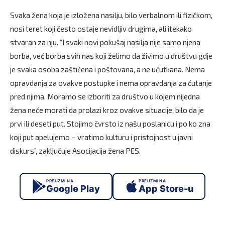
Svaka žena koja je izložena nasilju, bilo verbalnom ili fizičkom,
nosi teret koji često ostaje nevidljiv drugima, ali itekako
stvaran za nju. “I svaki novi pokušaj nasilja nije samo njena
borba, već borba svih nas koji želimo da živimo u društvu gdje
je svaka osoba zaštićena i poštovana, a ne ućutkana. Nema
opravdanja za ovakve postupke i nema opravdanja za ćutanje
pred njima. Moramo se izboriti za društvo u kojem nijedna
žena neće morati da prolazi kroz ovakve situacije, bilo da je
prvi ili deseti put. Stojimo čvrsto iz našu poslanicu i po ko zna
koji put apelujemo – vratimo kulturu i pristojnost u javni
diskurs”, zaključuje Asocijacija žena PES.
PREUZMI NA
PREUZMI NA
Google Play
App Store-u