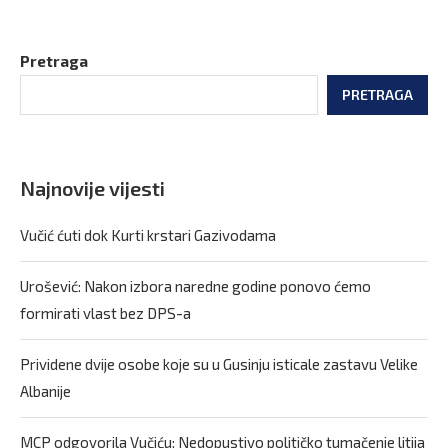
Pretraga
PRETRAGA
Najnovije vijesti
Vučić ćuti dok Kurti krstari Gazivodama
Urošević: Nakon izbora naredne godine ponovo ćemo
formirati vlast bez DPS-a
Prividene dvije osobe koje su u Gusinju isticale zastavu Velike
Albanije
MCP odgovorila Vučiću: Nedopustivo političko tumačenje litija