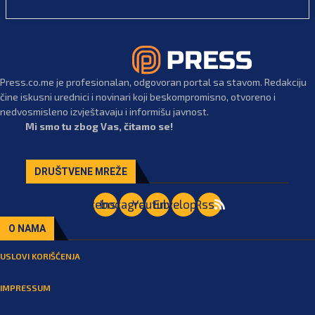
Press.co.me je profesionalan, odgovoran portal sa stavom. Redakciju
čine iskusni urednici i novinari koji beskompromisno, otvoreno i
nedvosmisleno izvještavaju i informišu javnost.
Mi smo tu zbog Vas, čitamo se!
DRUŠTVENE MREŽE
Facebook
Instagram
Youtube
Envelope
Rss
O NAMA
USLOVI KORIŠĆENJA
IMPRESSUM