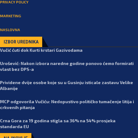
PRIVACY POLICY
MARKETING
NASLOVNA
IZBOR UREDNIKA
Vučić ćuti dok Kurti krstari Gazivodama
Urošević: Nakon izbora naredne godine ponovo ćemo formirati
vlast bez DPS-a
Prividene dvije osobe koje su u Gusinju isticale zastavu Velike
Albanije
MCP odgovorila Vučiću: Nedopustivo političko tumačenje litija i
crkvenih pitanja
Crna Gora za 19 godina stigla sa 36% na 54% prosjeka
standarda EU