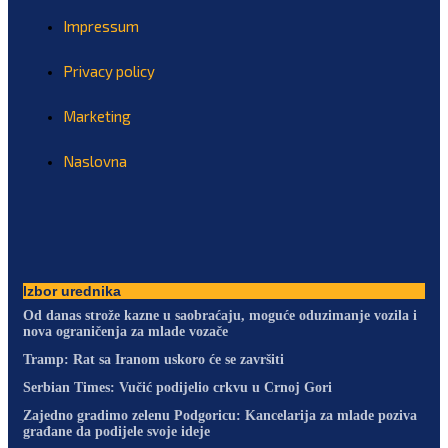
Impressum
Privacy policy
Marketing
Naslovna
Izbor urednika
Od danas strože kazne u saobraćaju, moguće oduzimanje vozila i
nova ograničenja za mlade vozače
Tramp: Rat sa Iranom uskoro će se završiti
Serbian Times: Vučić podijelio crkvu u Crnoj Gori
Zajedno gradimo zelenu Podgoricu: Kancelarija za mlade poziva
građane da podijele svoje ideje