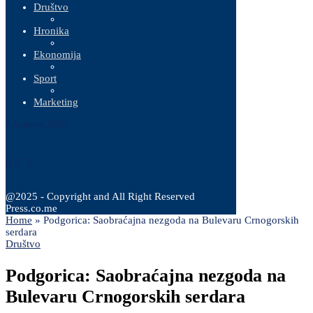
Društvo
Hronika
Ekonomija
Sport
Marketing
7 Augusta, 2026
@2025 - Copyright and All Right Reserved
Press.co.me
Home
»
Podgorica: Saobraćajna nezgoda na Bulevaru Crnogorskih
serdara
Društvo
Podgorica: Saobraćajna nezgoda na
Bulevaru Crnogorskih serdara