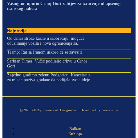
Vašington uputio Crnoj Gori zahtjev za izručenje uhapšenog
iranskog hakera
Najnovije
Od danas strože kazne u saobraćaju, moguće
oduzimanje vozila i nova ograničenja za...
Tramp: Rat sa Iranom uskoro će se završiti
Serbian Times: Vučić podijelio crkvu u Crnoj
Gori
Zajedno gradimo zelenu Podgoricu: Kancelarija
za mlade poziva građane da podijele svoje ideje
@2026.All Right Reserved. Designed and Developed by Press.co.me
Balkan
Kuhinja