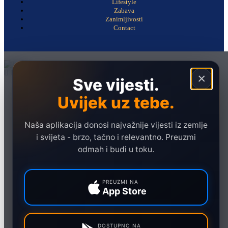
Lifestyle
Zabava
Zanimljivosti
Contact
×
Sve vijesti.
Naslovna
Uvijek uz tebe.
Politika
Društvo
Naša aplikacija donosi najvažnije vijesti iz zemlje
Hronika
i svijeta - brzo, tačno i relevantno. Preuzmi
odmah i budi u toku.
Ekonomija
Sport
PREUZMI NA
Marketing
App Store
DOSTUPNO NA