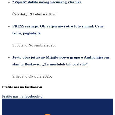
“Vijesti” dobile novog većinskog vlasnika
Četvrtak, 19 Februara 2026,
PRESS saznaje: Objavljen novi otro foto snimak Crne
Gore, pogledajte
Subota, 8 Novembra 2025,
Jevto obavještavao Mijajlovićevu grupu o Amfilohijevom
stanju, Bošković: „Za muštuluk bih pozlatio“
Srijeda, 8 Oktobra 2025,
Pratite nas na facebook-u
Pratite nas na facebook-u