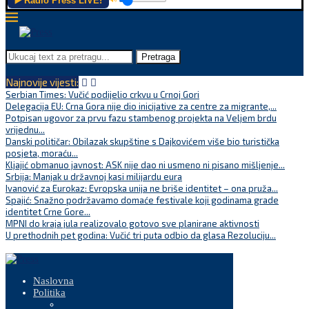
▶️ Radio Press LIVE!
Pretraga
Najnovije vijesti:
Serbian Times: Vučić podijelio crkvu u Crnoj Gori
Delegacija EU: Crna Gora nije dio inicijative za centre za migrante,...
Potpisan ugovor za prvu fazu stambenog projekta na Veljem brdu
vrijednu...
Danski političar: Obilazak skupštine s Dajkovićem više bio turistička
posjeta, moraću...
Kljajić obmanuo javnost: ASK nije dao ni usmeno ni pisano mišljenje...
Srbija: Manjak u državnoj kasi milijardu eura
Ivanović za Eurokaz: Evropska unija ne briše identitet – ona pruža...
Spajić: Snažno podržavamo domaće festivale koji godinama grade
identitet Crne Gore...
MPNI do kraja jula realizovalo gotovo sve planirane aktivnosti
U prethodnih pet godina: Vučić tri puta odbio da glasa Rezoluciju...
Naslovna
Politika