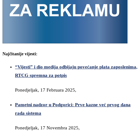
Najčitanije vijesti:
“Vijesti” i dio medija odbijaju povećanje plata zaposlenima,
RTCG spremna za potpis
Ponedjeljak, 17 Februara 2025,
Pametni nadzor u Podgorici: Prve kazne već prvog dana
rada sistema
Ponedjeljak, 17 Novembra 2025,