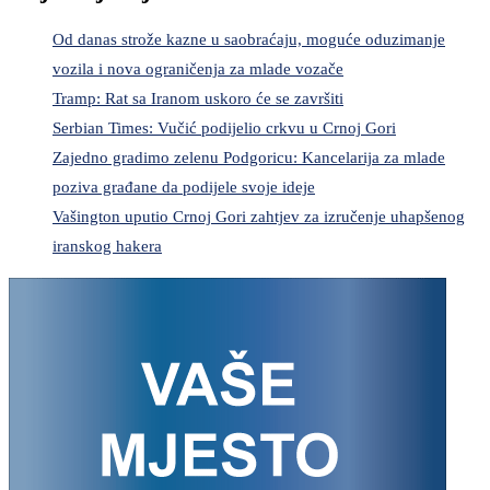
Od danas strože kazne u saobraćaju, moguće oduzimanje
vozila i nova ograničenja za mlade vozače
Tramp: Rat sa Iranom uskoro će se završiti
Serbian Times: Vučić podijelio crkvu u Crnoj Gori
Zajedno gradimo zelenu Podgoricu: Kancelarija za mlade
poziva građane da podijele svoje ideje
Vašington uputio Crnoj Gori zahtjev za izručenje uhapšenog
iranskog hakera