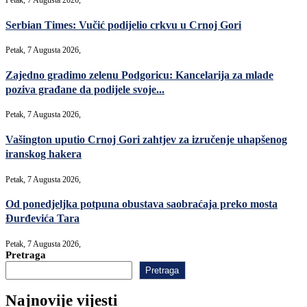
Petak, 7 Augusta 2026,
Serbian Times: Vučić podijelio crkvu u Crnoj Gori
Petak, 7 Augusta 2026,
Zajedno gradimo zelenu Podgoricu: Kancelarija za mlade
poziva građane da podijele svoje...
Petak, 7 Augusta 2026,
Vašington uputio Crnoj Gori zahtjev za izručenje uhapšenog
iranskog hakera
Petak, 7 Augusta 2026,
Od ponedjeljka potpuna obustava saobraćaja preko mosta
Đurđevića Tara
Petak, 7 Augusta 2026,
Pretraga
Pretraga
Najnovije vijesti