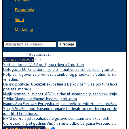
Hronika
Ekonomija
Sport
Marketing
Pretraga
7 Augusta, 2026
Najnovije vijesti:
Serbian Times: Vučić podijelio crkvu u Crnoj Gori
Delegacija EU: Crna Gora nije dio inicijative za centre za migrante,...
Potpisan ugovor za prvu fazu stambenog projekta na Veljem brdu
vrijednu...
Danski političar: Obilazak skupštine s Dajkovićem više bio turistička
posjeta, moraću...
Kljajić obmanuo javnost: ASK nije dao ni usmeno ni pisano mišljenje...
Srbija: Manjak u državnoj kasi milijardu eura
Ivanović za Eurokaz: Evropska unija ne briše identitet – ona pruža...
Spajić: Snažno podržavamo domaće festivale koji godinama grade
identitet Crne Gore...
MPNI do kraja jula realizovalo gotovo sve planirane aktivnosti
U prethodnih pet godina: Vučić tri puta odbio da glasa Rezoluciju...
🔊