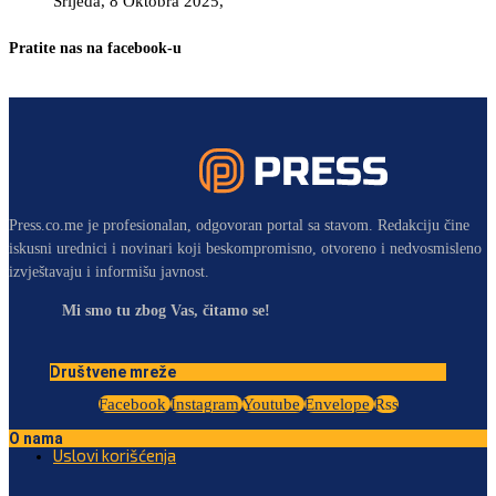
Srijeda, 8 Oktobra 2025,
Pratite nas na facebook-u
Press.co.me je profesionalan, odgovoran portal sa stavom. Redakciju čine
iskusni urednici i novinari koji beskompromisno, otvoreno i nedvosmisleno
izvještavaju i informišu javnost.
Mi smo tu zbog Vas, čitamo se!
Društvene mreže
Facebook
Instagram
Youtube
Envelope
Rss
O nama
Uslovi korišćenja