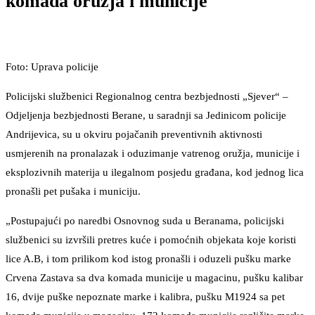
komada oružja i municije
Foto: Uprava policije
Policijski službenici Regionalnog centra bezbjednosti „Sjever“ –
Odjeljenja bezbjednosti Berane, u saradnji sa Jedinicom policije
Andrijevica, su u okviru pojačanih preventivnih aktivnosti
usmjerenih na pronalazak i oduzimanje vatrenog oružja, municije i
eksplozivnih materija u ilegalnom posjedu građana, kod jednog lica
pronašli pet pušaka i municiju.
„Postupajući po naredbi Osnovnog suda u Beranama, policijski
službenici su izvršili pretres kuće i pomoćnih objekata koje koristi
lice A.B, i tom prilikom kod istog pronašli i oduzeli pušku marke
Crvena Zastava sa dva komada municije u magacinu, pušku kalibar
16, dvije puške nepoznate marke i kalibra, pušku M1924 sa pet