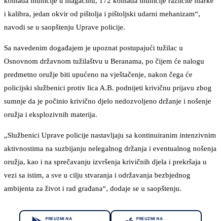
komada municije u magacinu, 172 komada municije različite marke
i kalibra, jedan okvir od pištolja i pištoljski udarni mehanizam“,
navodi se u saopštenju Uprave policije.
Sa navedenim događajem je upoznat postupajući tužilac u
Osnovnom državnom tužilaštvu u Beranama, po čijem će nalogu
predmetno oružje biti upućeno na vještačenje, nakon čega će
policijski službenici protiv lica A.B. podnijeti krivičnu prijavu zbog
sumnje da je počinio krivično djelo nedozvoljeno držanje i nošenje
oružja i eksplozivnih materija.
„Službenici Uprave policije nastavljaju sa kontinuiranim intenzivnim
aktivnostima na suzbijanju nelegalnog držanja i eventualnog nošenja
oružja, kao i na sprečavanju izvršenja krivičnih djela i prekršaja u
vezi sa istim, a sve u cilju stvaranja i održavanja bezbjednog
ambijenta za život i rad građana“, dodaje se u saopštenju.
PREUZMI NA
PREUZMI NA