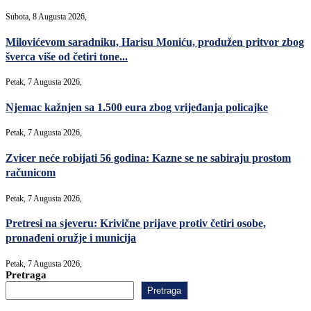
Subota, 8 Augusta 2026,
Milovićevom saradniku, Harisu Moniću, produžen pritvor zbog
šverca više od četiri tone...
Petak, 7 Augusta 2026,
Njemac kažnjen sa 1.500 eura zbog vrijeđanja policajke
Petak, 7 Augusta 2026,
Zvicer neće robijati 56 godina: Kazne se ne sabiraju prostom
računicom
Petak, 7 Augusta 2026,
Pretresi na sjeveru: Krivične prijave protiv četiri osobe,
pronađeni oružje i municija
Petak, 7 Augusta 2026,
Pretraga
Pretraga