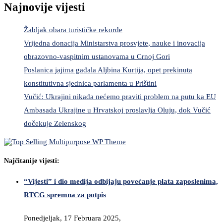
Najnovije vijesti
Žabljak obara turističke rekorde
Vrijedna donacija Ministarstva prosvjete, nauke i inovacija
obrazovno-vaspitnim ustanovama u Crnoj Gori
Poslanica jajima gađala Aljbina Kurtija, opet prekinuta
konstitutivna sjednica parlamenta u Prištini
Vučić: Ukrajini nikada nećemo praviti problem na putu ka EU
Ambasada Ukrajine u Hrvatskoj proslavlja Oluju, dok Vučić
dočekuje Zelenskog
Najčitanije vijesti:
“Vijesti” i dio medija odbijaju povećanje plata zaposlenima,
RTCG spremna za potpis
Ponedjeljak, 17 Februara 2025,