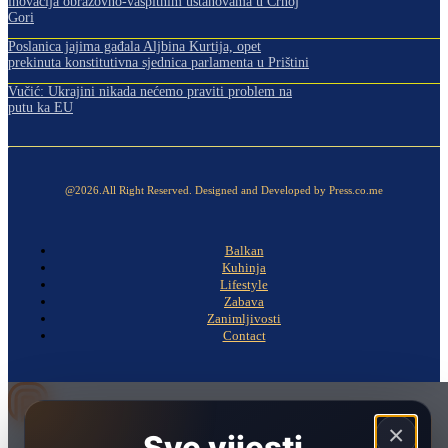
inovacija obrazovno-vaspitnim ustanovama u Crnoj
Gori
Poslanica jajima gađala Aljbina Kurtija, opet
prekinuta konstitutivna sjednica parlamenta u Prištini
Vučić: Ukrajini nikada nećemo praviti problem na
putu ka EU
@2026.All Right Reserved. Designed and Developed by Press.co.me
Balkan
Kuhinja
Lifestyle
Zabava
Zanimljivosti
Contact
×