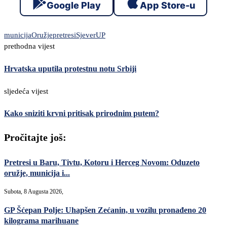
Google Play
App Store-u
municija
Oružje
pretresi
Sjever
UP
prethodna vijest
Hrvatska uputila protestnu notu Srbiji
sljedeća vijest
Kako sniziti krvni pritisak prirodnim putem?
Pročitajte još:
Pretresi u Baru, Tivtu, Kotoru i Herceg Novom: Oduzeto
oružje, municija i...
Subota, 8 Augusta 2026,
GP Šćepan Polje: Uhapšen Zećanin, u vozilu pronađeno 20
kilograma marihuane