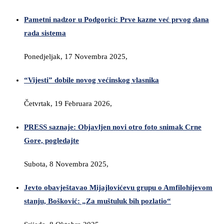
Pametni nadzor u Podgorici: Prve kazne već prvog dana
rada sistema
Ponedjeljak, 17 Novembra 2025,
“Vijesti” dobile novog većinskog vlasnika
Četvrtak, 19 Februara 2026,
PRESS saznaje: Objavljen novi otro foto snimak Crne
Gore, pogledajte
Subota, 8 Novembra 2025,
Jevto obavještavao Mijajlovićevu grupu o Amfilohijevom
stanju, Bošković: „Za muštuluk bih pozlatio“