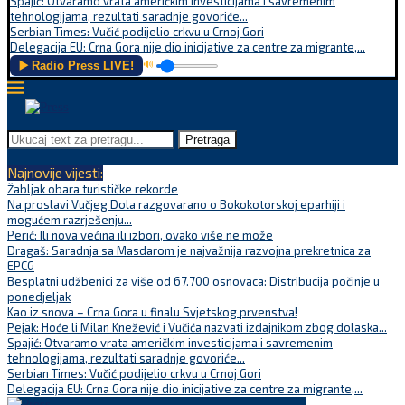
Spajić: Otvaramo vrata američkim investicijama i savremenim
tehnologijama, rezultati saradnje govoriće...
Serbian Times: Vučić podijelio crkvu u Crnoj Gori
Delegacija EU: Crna Gora nije dio inicijative za centre za migrante,...
▶️ Radio Press LIVE!
🔊
Pretraga
Najnovije vijesti:
Žabljak obara turističke rekorde
Na proslavi Vučjeg Dola razgovarano o Bokokotorskoj eparhiji i
mogućem razrješenju...
Perić: Ili nova većina ili izbori, ovako više ne može
Dragaš: Saradnja sa Masdarom je najvažnija razvojna prekretnica za
EPCG
Besplatni udžbenici za više od 67.700 osnovaca: Distribucija počinje u
ponedjeljak
Kao iz snova – Crna Gora u finalu Svjetskog prvenstva!
Pejak: Hoće li Milan Knežević i Vučića nazvati izdajnikom zbog dolaska...
Spajić: Otvaramo vrata američkim investicijama i savremenim
tehnologijama, rezultati saradnje govoriće...
Serbian Times: Vučić podijelio crkvu u Crnoj Gori
Delegacija EU: Crna Gora nije dio inicijative za centre za migrante,...