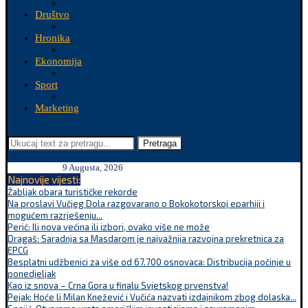
Društvo
Hronika
Ekonomija
Sport
Marketing
Pretraga
9 Augusta, 2026
Najnovije vijesti:
Žabljak obara turističke rekorde
Na proslavi Vučjeg Dola razgovarano o Bokokotorskoj eparhiji i
mogućem razrješenju...
Perić: Ili nova većina ili izbori, ovako više ne može
Dragaš: Saradnja sa Masdarom je najvažnija razvojna prekretnica za
EPCG
Besplatni udžbenici za više od 67.700 osnovaca: Distribucija počinje u
ponedjeljak
Kao iz snova – Crna Gora u finalu Svjetskog prvenstva!
Pejak: Hoće li Milan Knežević i Vučića nazvati izdajnikom zbog dolaska...