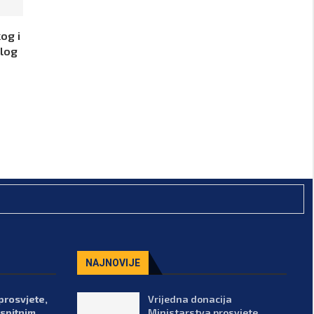
og i
ulog
NAJNOVIJE
prosvjete,
Vrijedna donacija
spitnim
Ministarstva prosvjete,