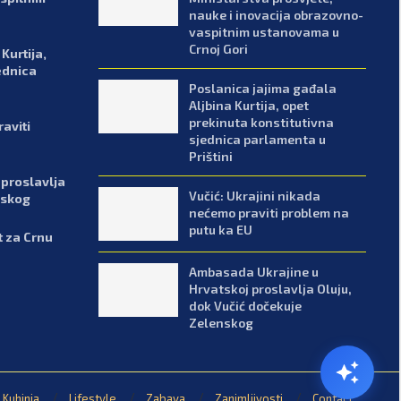
nauke i inovacija obrazovno-
vaspitnim ustanovama u
Crnoj Gori
Kurtija,
ednica
Poslanica jajima gađala
Aljbina Kurtija, opet
prekinuta konstitutivna
aviti
sjednica parlamenta u
Prištini
proslavlja
Vučić: Ukrajini nikada
nskog
nećemo praviti problem na
putu ka EU
t za Crnu
Ambasada Ukrajine u
Hrvatskoj proslavlja Oluju,
dok Vučić dočekuje
Zelenskog
Kuhinja
Lifestyle
Zabava
Zanimljivosti
Contact