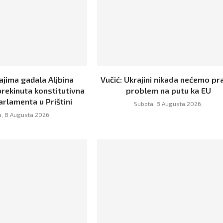
ajima gađala Aljbina
Vučić: Ukrajini nikada nećemo pra
prekinuta konstitutivna
problem na putu ka EU
arlamenta u Prištini
Subota, 8 Augusta 2026,
, 8 Augusta 2026,