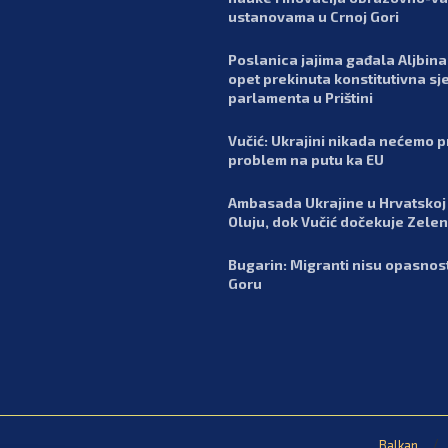
ustanovama u Crnoj Gori
Poslanica jajima gađala Aljbina 
opet prekinuta konstitutivna sj
parlamenta u Prištini
Vučić: Ukrajini nikada nećemo pr
problem na putu ka EU
Ambasada Ukrajine u Hrvatskoj 
Oluju, dok Vučić dočekuje Zele
Bugarin: Migranti nisu opasnos
Goru
Balkan