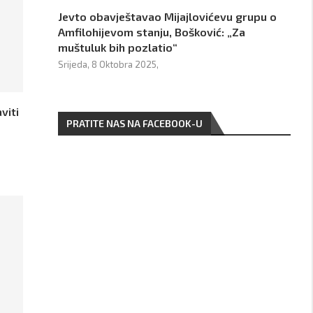
Jevto obavještavao Mijajlovićevu grupu o
Amfilohijevom stanju, Bošković: „Za
muštuluk bih pozlatio“
Srijeda, 8 Oktobra 2025,
viti
PRATITE NAS NA FACEBOOK-U