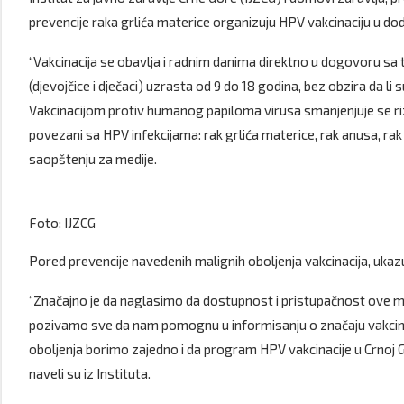
prevencije raka grlića materice organizuju HPV vakcinaciju u d
“Vakcinacija se obavlja i radnim danima direktno u dogovoru sa
(djevojčice i dječaci) uzrasta od 9 do 18 godina, bez obzira da li 
Vakcinacijom protiv humanog papiloma virusa smanjenjuje se rizik
povezani sa HPV infekcijama: rak grlića materice, rak anusa, rak va
saopštenju za medije.
Foto: IJZCG
Pored prevencije navedenih malignih oboljenja vakcinacija, ukazu
“Značajno je da naglasimo da dostupnost i pristupačnost ove mje
pozivamo sve da nam pomognu u informisanju o značaju vakcinac
oboljenja borimo zajedno i da program HPV vakcinacije u Crnoj G
naveli su iz Instituta.