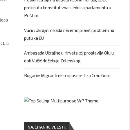
prekinuta konstitutivna sjednica parlamenta u
Prištini
djeca
Vučić: Ukrajini nikada nećemo praviti problem na
putu ka EU
ZCG u
Ambasada Ukrajine u Hrvatskoj proslavlja Oluju,
dok Vučić dočekuje Zelenskog
Bugarin: Migranti nisu opasnost za Crnu Goru
NAJČITANIJE VIJESTI: