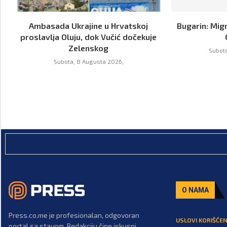
Ambasada Ukrajine u Hrvatskoj
Bugarin: Mig
proslavlja Oluju, dok Vučić dočekuje
Zelenskog
Subota
Subota, 8 Augusta 2026,
O NAMA
Press.co.me je profesionalan, odgovoran
USLOVI KORIŠĆEN
portal sa stavom. Redakciju čine iskusni