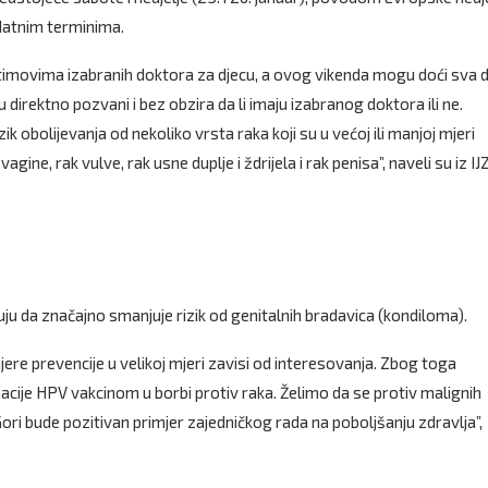
odatnim terminima.
 timovima izabranih doktora za djecu, a ovog vikenda mogu doći sva 
su direktno pozvani i bez obzira da li imaju izabranog doktora ili ne.
 obolijevanja od nekoliko vrsta raka koji su u većoj ili manjoj mjeri
gine, rak vulve, rak usne duplje i ždrijela i rak penisa”, naveli su iz IJ
ju da značajno smanjuje rizik od genitalnih bradavica (kondiloma).
re prevencije u velikoj mjeri zavisi od interesovanja. Zbog toga
ije HPV vakcinom u borbi protiv raka. Želimo da se protiv malignih
ori bude pozitivan primjer zajedničkog rada na poboljšanju zdravlja”,