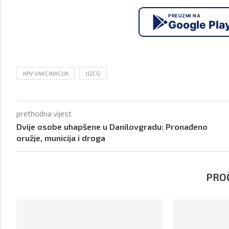
PREUZMI NA
Google Pla
HPV VAKCINACIJA
IJZCG
prethodna vijest
Dvije osobe uhapšene u Danilovgradu: Pronađeno
oružje, municija i droga
PROČ