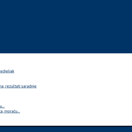
nedjeljak
a, rezultati saradnje
...
a, moraću...