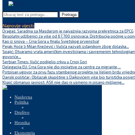
Pretraga
Najnovije vijesti:
Dragaš: Saradnja sa Masdarom je najvažnija razvojna prekretnica za EPCG
Besplatni udžbenici za više od 67.700 osnovaca: Distribucija počinje u pon
Kao iz snova – Crna Gora u finalu Svjetskog prvenstva!
Pejak: Hoće li Milan Knežević i Vučića nazvati izdajnikom zbog dolaska...
Spajić: Otvaramo vrata američkim investicijama i savremenim tehnologijam
govoriće...
Serbian Times: Vučić podijelio crkvu u Crnoj Gori
Delegacija EU: Crna Gora nije dio inicijative za centre za migrante,...
Potpisan ugovor za prvu fazu stambenog projekta na Veljem brdu vrijednu
Danski političar: Obilazak skupštine s Dajkovićem više bio turistička posjet
Kljajić obmanuo javnost: ASK nije dao ni usmeno ni pisano mišljenje...
Naslovna
Politika
Društvo
Hronika
Ekonomija