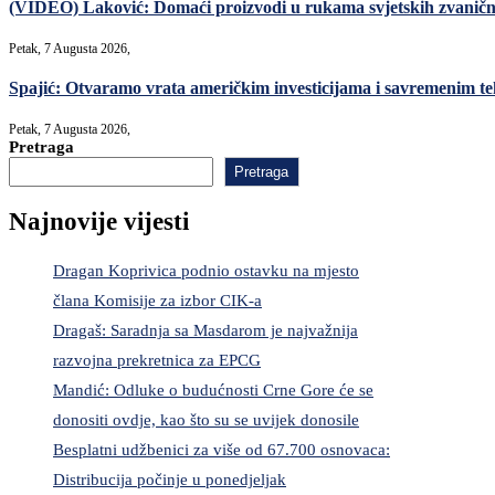
(VIDEO) Laković: Domaći proizvodi u rukama svjetskih zvanični
Petak, 7 Augusta 2026,
Spajić: Otvaramo vrata američkim investicijama i savremenim teh
Petak, 7 Augusta 2026,
Pretraga
Pretraga
Najnovije vijesti
Dragan Koprivica podnio ostavku na mjesto
člana Komisije za izbor CIK-a
Dragaš: Saradnja sa Masdarom je najvažnija
razvojna prekretnica za EPCG
Mandić: Odluke o budućnosti Crne Gore će se
donositi ovdje, kao što su se uvijek donosile
Besplatni udžbenici za više od 67.700 osnovaca:
Distribucija počinje u ponedjeljak