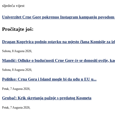
sljedeća vijest
Univerzitet Crne Gore pokrenuo Instagram kampanju povodo
Pročitajte još:
Dragan Koprivica podnio ostavku na mjesto člana Komisije za i
Subota, 8 Augusta 2026,
Mandić: Odluke o budućnosti Crne Gore će se donositi ovdje, kao 
Subota, 8 Augusta 2026,
Politiko: Crna Gora i Island mogle bi da uđu u EU u...
Petak, 7 Augusta 2026,
Grubač: Krik skretanja pažnje s predatog Kosmeta
Petak, 7 Augusta 2026,