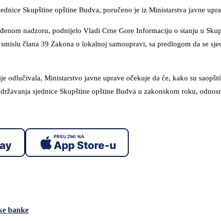
sjednice Skupštine opštine Budva, poručeno je iz Ministarstva javne upr
ađenom nadzoru, podnijelo Vladi Crne Gore Informaciju o stanju u Skupš
smislu člana 39 Zakona o lokalnoj samoupravi, sa predlogom da se sje
e odlučivala, Ministarstvo javne uprave očekuje da će, kako su saopšti
m održavanja sjednice Skupštine opštine Budva u zakonskom roku, odnos
PREUZMI NA
lay
App Store-u
ske banke