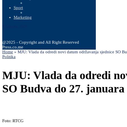
Sport
Marketing
8 Augusta, 2026
@2025 - Copyright and All Right Reserved
Press.co.me
Home
»
MJU: Vlada da odredi novi datum održavanja sjednice SO Bu
Politika
MJU: Vlada da odredi no
SO Budva do 27. januara
Foto: RTCG