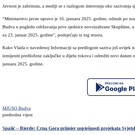
Javnost je zabrinuta, a mediji se s razlogom interesuju oko sazivanja 
“Ministarstvo javne uprave je 16. januara 2025. godine, odmah po ur
Budva u pogledu održavanja prve sjednice novoizabrane Skupštine, u 
za 23. januar 2025. godine”, podsjećaju iz tog resora.
Kako Vlada o navedenoj Informaciji sa predlogom saziva još uvijek nij
izmijeniti predložene zaključke u dijelu rokova i odrediti novi datu
januara 2025. godine.
PREUZMI NA
Google P
MJU
SO Budva
prethodna vijest
Spajić – Bjerde: Crna Gora primjer uspješnosti projekata Svjet