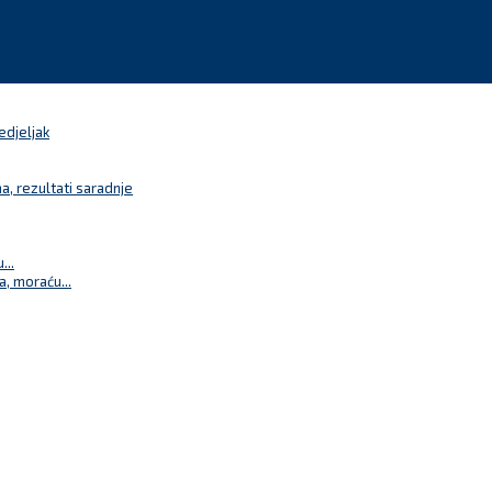
edjeljak
a, rezultati saradnje
...
a, moraću...