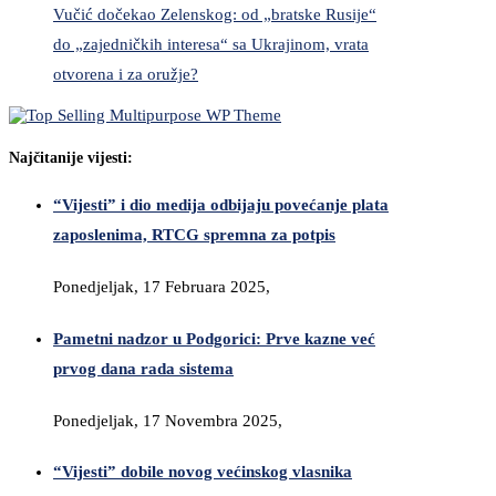
Vučić dočekao Zelenskog: od „bratske Rusije“
do „zajedničkih interesa“ sa Ukrajinom, vrata
otvorena i za oružje?
Najčitanije vijesti:
“Vijesti” i dio medija odbijaju povećanje plata
zaposlenima, RTCG spremna za potpis
Ponedjeljak, 17 Februara 2025,
Pametni nadzor u Podgorici: Prve kazne već
prvog dana rada sistema
Ponedjeljak, 17 Novembra 2025,
“Vijesti” dobile novog većinskog vlasnika