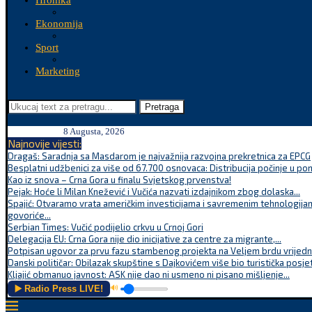
Hronika
Ekonomija
Sport
Marketing
Pretraga
8 Augusta, 2026
Najnovije vijesti:
Dragaš: Saradnja sa Masdarom je najvažnija razvojna prekretnica za EPCG
Besplatni udžbenici za više od 67.700 osnovaca: Distribucija počinje u po
Kao iz snova – Crna Gora u finalu Svjetskog prvenstva!
Pejak: Hoće li Milan Knežević i Vučića nazvati izdajnikom zbog dolaska...
Spajić: Otvaramo vrata američkim investicijama i savremenim tehnologijam
govoriće...
Serbian Times: Vučić podijelio crkvu u Crnoj Gori
Delegacija EU: Crna Gora nije dio inicijative za centre za migrante,...
Potpisan ugovor za prvu fazu stambenog projekta na Veljem brdu vrijednu
Danski političar: Obilazak skupštine s Dajkovićem više bio turistička posjet
Kljajić obmanuo javnost: ASK nije dao ni usmeno ni pisano mišljenje...
▶️ Radio Press LIVE!
🔊