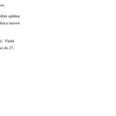
ave.
tini opštine
dnica sazove
li, Vlada
no do 27.