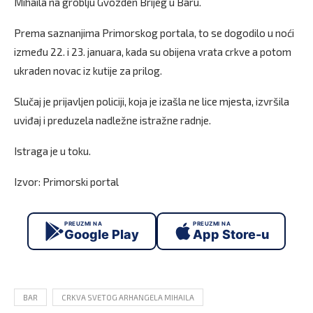
Mihaila na groblju Gvozden Brijeg u Baru.
Prema saznanjima Primorskog portala, to se dogodilo u noći
između 22. i 23. januara, kada su obijena vrata crkve a potom
ukraden novac iz kutije za prilog.
Slučaj je prijavljen policiji, koja je izašla ne lice mjesta, izvršila
uviđaj i preduzela nadležne istražne radnje.
Istraga je u toku.
Izvor: Primorski portal
PREUZMI NA
PREUZMI NA
Google Play
App Store-u
BAR
CRKVA SVETOG ARHANGELA MIHAILA