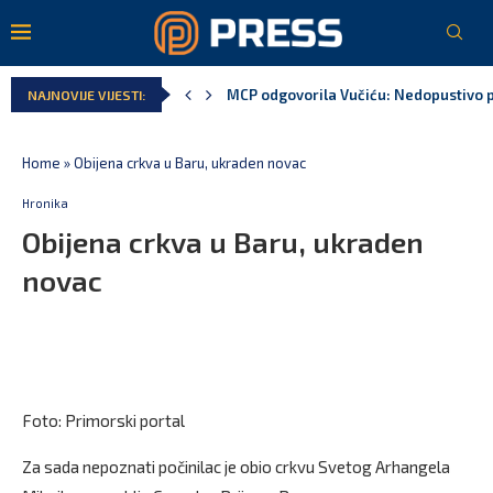
MCP odgovorila Vučiću: Nedopustivo pol
NAJNOVIJE VIJESTI:
Andrić: Crnoj Gori nije bilo mjesto na 
Spajić: Gusinje primjer sredine u kojoj
Vučić čuva Marovića do zastare pres
Poreska uprava: Za sedam mjeseci napl
Laković: Crna Gora nije dobila zvaničn
Home
»
Obijena crkva u Baru, ukraden novac
Hronika
Obijena crkva u Baru, ukraden
novac
Foto: Primorski portal
Za sada nepoznati počinilac je obio crkvu Svetog Arhangela