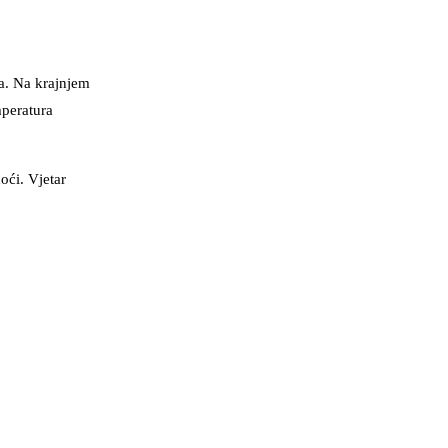
a. Na krajnjem
mperatura
ći. Vjetar