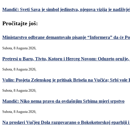
Mandić: Sveti Sava je simbol jedinstva, njegova vizija je nadživjel
Pročitajte još:
Ministarstvo odbrane demantovalo pisanje “Informera” da će Po
Subota, 8 Augusta 2026,
Pretresi u Baru, Tivtu, Kotoru i Herceg Novom: Oduzeto oružje, m
Subota, 8 Augusta 2026,
Vulin: Posjeta Zelenskog je pritisak Brisela na Vučića; Srbi vole R
Subota, 8 Augusta 2026,
Mandić: Niko nema pravo da ovdašnjim Srbima mjeri srpstvo
Subota, 8 Augusta 2026,
Na proslavi Vučjeg Dola razgovarano o Bokokotorskoj eparhiji i