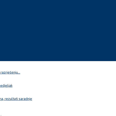
azrješenju...
nedjeljak
a, rezultati saradnje