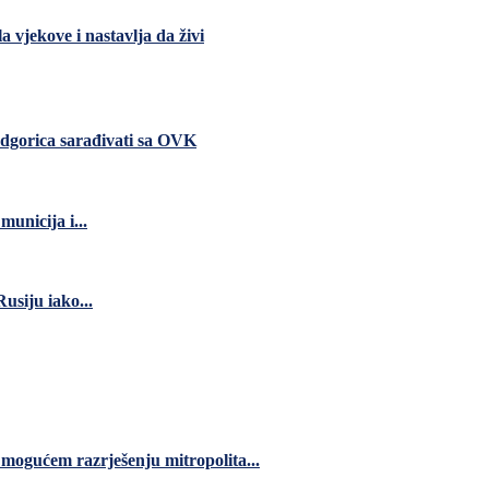
a vjekove i nastavlja da živi
dgorica sarađivati sa OVK
unicija i...
usiju iako...
 mogućem razrješenju mitropolita...