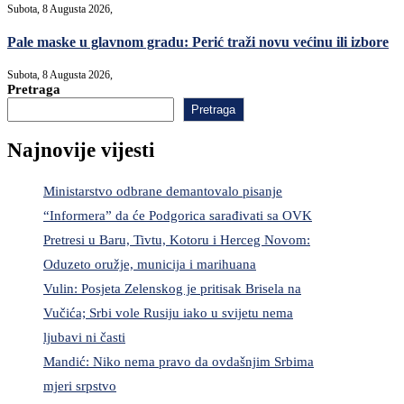
Subota, 8 Augusta 2026,
Pale maske u glavnom gradu: Perić traži novu većinu ili izbore
Subota, 8 Augusta 2026,
Pretraga
Pretraga
Najnovije vijesti
Ministarstvo odbrane demantovalo pisanje
“Informera” da će Podgorica sarađivati sa OVK
Pretresi u Baru, Tivtu, Kotoru i Herceg Novom:
Oduzeto oružje, municija i marihuana
Vulin: Posjeta Zelenskog je pritisak Brisela na
Vučića; Srbi vole Rusiju iako u svijetu nema
ljubavi ni časti
Mandić: Niko nema pravo da ovdašnjim Srbima
mjeri srpstvo