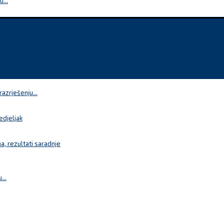
...
azrješenju...
edjeljak
a, rezultati saradnje
...