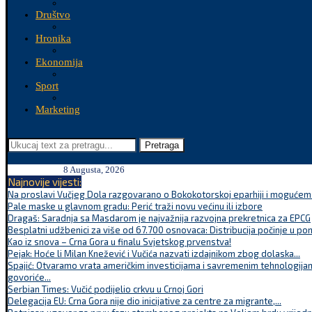
Društvo
Hronika
Ekonomija
Sport
Marketing
Pretraga
8 Augusta, 2026
Najnovije vijesti:
Na proslavi Vučjeg Dola razgovarano o Bokokotorskoj eparhiji i mogućem r
Pale maske u glavnom gradu: Perić traži novu većinu ili izbore
Dragaš: Saradnja sa Masdarom je najvažnija razvojna prekretnica za EPCG
Besplatni udžbenici za više od 67.700 osnovaca: Distribucija počinje u po
Kao iz snova – Crna Gora u finalu Svjetskog prvenstva!
Pejak: Hoće li Milan Knežević i Vučića nazvati izdajnikom zbog dolaska...
Spajić: Otvaramo vrata američkim investicijama i savremenim tehnologijam
govoriće...
Serbian Times: Vučić podijelio crkvu u Crnoj Gori
Delegacija EU: Crna Gora nije dio inicijative za centre za migrante,...