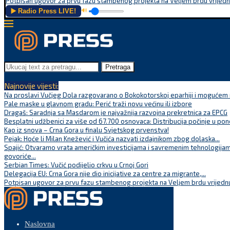
Potpisan ugovor za prvu fazu stambenog projekta na Veljem brdu vrijednu
▶️ Radio Press LIVE!
🔊
Pretraga
Najnovije vijesti:
Na proslavi Vučjeg Dola razgovarano o Bokokotorskoj eparhiji i mogućem r
Pale maske u glavnom gradu: Perić traži novu većinu ili izbore
Dragaš: Saradnja sa Masdarom je najvažnija razvojna prekretnica za EPCG
Besplatni udžbenici za više od 67.700 osnovaca: Distribucija počinje u pon
Kao iz snova – Crna Gora u finalu Svjetskog prvenstva!
Pejak: Hoće li Milan Knežević i Vučića nazvati izdajnikom zbog dolaska...
Spajić: Otvaramo vrata američkim investicijama i savremenim tehnologijam
govoriće...
Serbian Times: Vučić podijelio crkvu u Crnoj Gori
Delegacija EU: Crna Gora nije dio inicijative za centre za migrante,...
Potpisan ugovor za prvu fazu stambenog projekta na Veljem brdu vrijednu
Naslovna