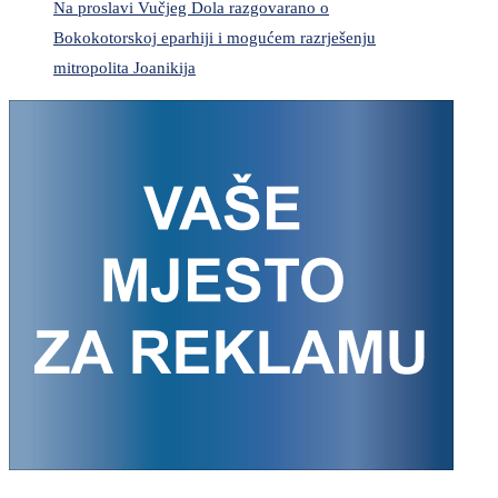
Na proslavi Vučjeg Dola razgovarano o
Bokokotorskoj eparhiji i mogućem razrješenju
mitropolita Joanikija