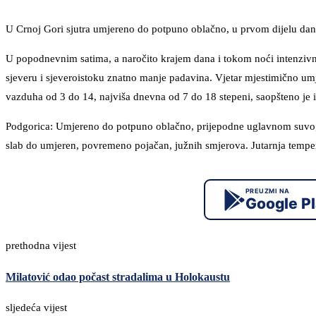
U Crnoj Gori sjutra umjereno do potpuno oblačno, u prvom dijelu dana
U popodnevnim satima, a naročito krajem dana i tokom noći intenzivni
sjeveru i sjeveroistoku znatno manje padavina. Vjetar mjestimično umj
vazduha od 3 do 14, najviša dnevna od 7 do 18 stepeni, saopšteno je
Podgorica: Umjereno do potpuno oblačno, prijepodne uglavnom suvo, 
slab do umjeren, povremeno pojačan, južnih smjerova. Jutarnja tempe
PREUZMI NA
Google P
prethodna vijest
Milatović odao počast stradalima u Holokaustu
sljedeća vijest