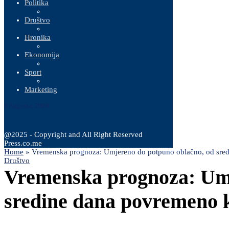
Politika
Društvo
Hronika
Ekonomija
Sport
Marketing
8 Augusta, 2026
@2025 - Copyright and All Right Reserved
Press.co.me
Home
»
Vremenska prognoza: Umjereno do potpuno oblačno, od sredi
Društvo
Vremenska prognoza: Umj
sredine dana povremeno ki