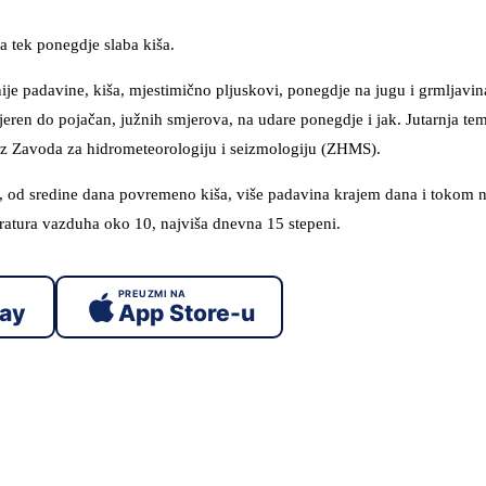
 tek ponegdje slaba kiša.
je padavine, kiša, mjestimično pljuskovi, ponegdje na jugu i grmljavin
eren do pojačan, južnih smjerova, na udare ponegdje i jak. Jutarnja te
 iz Zavoda za hidrometeorologiju i seizmologiju (ZHMS).
od sredine dana povremeno kiša, više padavina krajem dana i tokom no
ratura vazduha oko 10, najviša dnevna 15 stepeni.
PREUZMI NA
lay
App Store-u