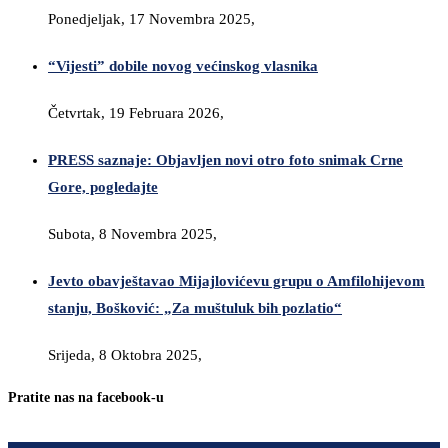
Ponedjeljak, 17 Novembra 2025,
“Vijesti” dobile novog većinskog vlasnika
Četvrtak, 19 Februara 2026,
PRESS saznaje: Objavljen novi otro foto snimak Crne
Gore, pogledajte
Subota, 8 Novembra 2025,
Jevto obavještavao Mijajlovićevu grupu o Amfilohijevom
stanju, Bošković: „Za muštuluk bih pozlatio“
Srijeda, 8 Oktobra 2025,
Pratite nas na facebook-u