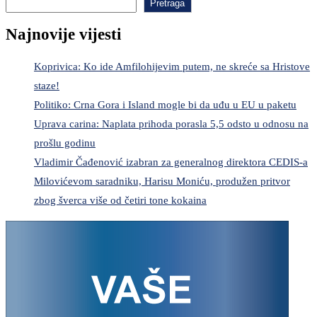
Pretraga
Najnovije vijesti
Koprivica: Ko ide Amfilohijevim putem, ne skreće sa Hristove
staze!
Politiko: Crna Gora i Island mogle bi da uđu u EU u paketu
Uprava carina: Naplata prihoda porasla 5,5 odsto u odnosu na
prošlu godinu
Vladimir Čađenović izabran za generalnog direktora CEDIS-a
Milovićevom saradniku, Harisu Moniću, produžen pritvor
zbog šverca više od četiri tone kokaina