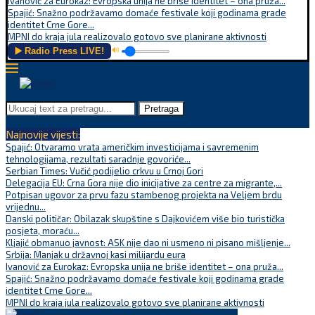
Ivanović za Eurokaz: Evropska unija ne briše identitet – ona pruža...
Spajić: Snažno podržavamo domaće festivale koji godinama grade
identitet Crne Gore...
MPNI do kraja jula realizovalo gotovo sve planirane aktivnosti
▶️ Radio Press LIVE!
🔊
Pretraga
Najnovije vijesti:
Spajić: Otvaramo vrata američkim investicijama i savremenim
tehnologijama, rezultati saradnje govoriće...
Serbian Times: Vučić podijelio crkvu u Crnoj Gori
Delegacija EU: Crna Gora nije dio inicijative za centre za migrante,...
Potpisan ugovor za prvu fazu stambenog projekta na Veljem brdu
vrijednu...
Danski političar: Obilazak skupštine s Dajkovićem više bio turistička
posjeta, moraću...
Kljajić obmanuo javnost: ASK nije dao ni usmeno ni pisano mišljenje...
Srbija: Manjak u državnoj kasi milijardu eura
Ivanović za Eurokaz: Evropska unija ne briše identitet – ona pruža...
Spajić: Snažno podržavamo domaće festivale koji godinama grade
identitet Crne Gore...
MPNI do kraja jula realizovalo gotovo sve planirane aktivnosti