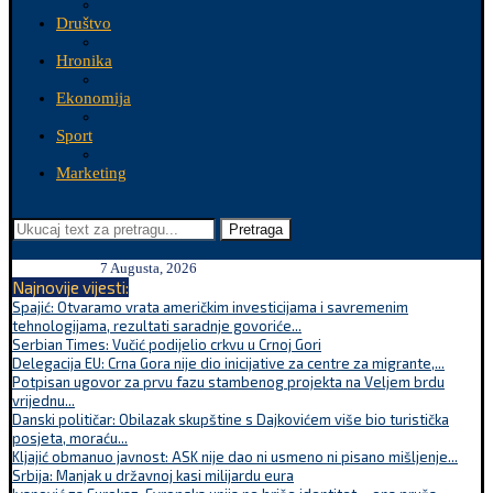
Društvo
Hronika
Ekonomija
Sport
Marketing
Pretraga
7 Augusta, 2026
Najnovije vijesti:
Spajić: Otvaramo vrata američkim investicijama i savremenim
tehnologijama, rezultati saradnje govoriće...
Serbian Times: Vučić podijelio crkvu u Crnoj Gori
Delegacija EU: Crna Gora nije dio inicijative za centre za migrante,...
Potpisan ugovor za prvu fazu stambenog projekta na Veljem brdu
vrijednu...
Danski političar: Obilazak skupštine s Dajkovićem više bio turistička
posjeta, moraću...
Kljajić obmanuo javnost: ASK nije dao ni usmeno ni pisano mišljenje...
Srbija: Manjak u državnoj kasi milijardu eura