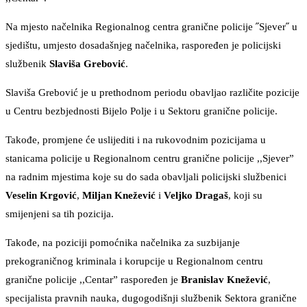
Na mjesto načelnika Regionalnog centra granične policije ˝Sjever˝ u
sjedištu, umjesto dosadašnjeg načelnika, raspoređen je policijski
službenik
Slaviša Grebović
.
Slaviša Grebović je u prethodnom periodu obavljao različite pozicije
u Centru bezbjednosti Bijelo Polje i u Sektoru granične policije.
Takođe, promjene će uslijediti i na rukovodnim pozicijama u
stanicama policije u Regionalnom centru granične policije ,,Sjever”
na radnim mjestima koje su do sada obavljali policijski službenici
Veselin Krgović
,
Miljan Knežević
i
Veljko Dragaš
, koji su
smijenjeni sa tih pozicija.
Takođe, na poziciji pomoćnika načelnika za suzbijanje
prekograničnog kriminala i korupcije u Regionalnom centru
granične policije ,,Centar” raspoređen je
Branislav Knežević
,
specijalista pravnih nauka, dugogodišnji službenik Sektora granične