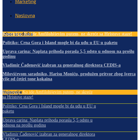
Marketing
Naslovna
Izbor urednika
Koprivica: Ko ide Amfilohijevim putem, ne skreće sa Hristove staze!
Politiko: Crna Gora i Island mogle bi da uđu u EU u paketu
Uprava carina: Naplata prihoda porasla 5,5 odsto u odnosu na prošlu
godinu
Vladimir Čađenović izabran za generalnog direktora CEDIS-a
Milovićevom saradniku, Harisu Moniću, produžen pritvor zbog šverca
više od četiri tone kokaina
Najnovije
Koprivica: Ko ide Amfilohijevim putem, ne skreće
sa Hristove staze!
Politiko: Crna Gora i Island mogle bi da uđu u EU u
paketu
Uprava carina: Naplata prihoda porasla 5,5 odsto u
odnosu na prošlu godinu
Vladimir Čađenović izabran za generalnog direktora
CEDIS-a