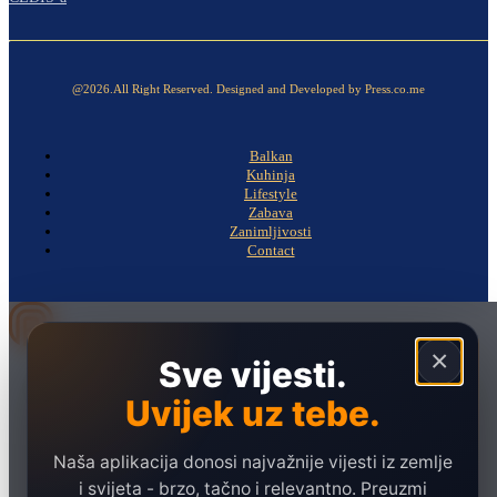
@2026.All Right Reserved. Designed and Developed by Press.co.me
Balkan
Kuhinja
Lifestyle
Zabava
Zanimljivosti
Contact
×
Sve vijesti.
Naslovna
Politika
Uvijek uz tebe.
Društvo
Naša aplikacija donosi najvažnije vijesti iz zemlje
Hronika
i svijeta - brzo, tačno i relevantno. Preuzmi