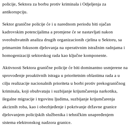
policije, Sektora za borbu protiv kriminala i Odjeljenja za
antikorupciju.
Sektor granične policije će i u narednom periodu biti ojačan
kadrovskim potencijalima a promjene će se nastavljati nakon
sveobuhvatnih analiza drugih organizacionih cjelina u Sektoru, sa
primarnim fokusom djelovanja na operativnim istražnim radnjama i
homogenizaciji sektorskog rada kao ključne komponente.
Aktivnosti Sektora granične policije će biti dominantno usmjerene na
sprovođenje proaktivnih istraga u prioritetnim oblastima rada a u
cilju realizacije nacionalnih prioriteta u borbi protiv prekograničnog
kriminala, koji obuhvataju i suzbijanje krijumčarenja narkotika,
ilegalne migracije i trgovinu ljudima, suzbijanje krijumčarenja
akciznih roba, kao i obezbjeđenje i pokrivanje državne granice
djelovanjem policijskih službenika i tehničkim unapređenjem
sistema elektronskog nadzora granice.