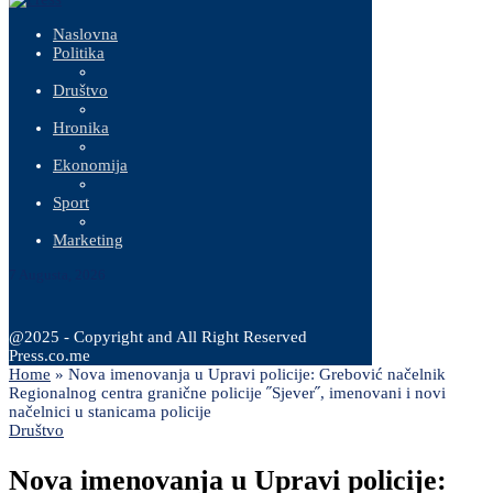
Naslovna
Politika
Društvo
Hronika
Ekonomija
Sport
Marketing
7 Augusta, 2026
@2025 - Copyright and All Right Reserved
Press.co.me
Home
»
Nova imenovanja u Upravi policije: Grebović načelnik
Regionalnog centra granične policije ˝Sjever˝, imenovani i novi
načelnici u stanicama policije
Društvo
Nova imenovanja u Upravi policije: