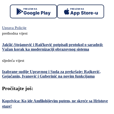
PREUZMI NA
PREUZMI NA
Google Play
App Store-u
Uprava Policije
prethodna vijest
Jakšić-Stojanović i Raičković potpisali protokol o saradnji:
Važan korak ka modernizaciji obrazovnog sistema
sljedeća vijest
Izabrane sudije Upravnog i Suda za prekršaje: Rajković,
Gojačanin, Ivanović i Guberinić na novim funkcijama
Pročitajte još:
Koprivica: Ko ide Amfilohijevim putem, ne skreće sa Hristove
staze!