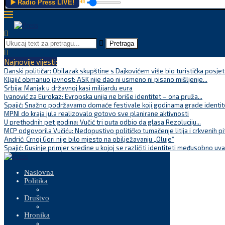
▶️ Radio Press LIVE!
🔊
Pretraga
Najnovije vijesti:
Danski političar: Obilazak skupštine s Dajkovićem više bio turistička posjet
Kljajić obmanuo javnost: ASK nije dao ni usmeno ni pisano mišljenje...
Srbija: Manjak u državnoj kasi milijardu eura
Ivanović za Eurokaz: Evropska unija ne briše identitet – ona pruža...
Spajić: Snažno podržavamo domaće festivale koji godinama grade identite
MPNI do kraja jula realizovalo gotovo sve planirane aktivnosti
U prethodnih pet godina: Vučić tri puta odbio da glasa Rezoluciju...
MCP odgovorila Vučiću: Nedopustivo političko tumačenje litija i crkvenih pi
Andrić: Crnoj Gori nije bilo mjesto na obilježavanju „Oluje“
Spajić: Gusinje primjer sredine u kojoj se različiti identiteti međusobno uva
Naslovna
Politika
Društvo
Hronika