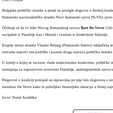
Belgijske političke stranke u petak su postigle dogovor o širokoj koa
flamanske nacionalističke stranke Novi flamanski savez (N-VA), javio
Očekuje se da će lider Novog flamanskog saveza
Bart De Vever
(54) 
socijalisti iz Flandrije kao i liberali i centristi iz frankofone Valonije.
Krajnje desna stranka Vlaams Belang (Flamanski Interes) isključena je
ostvarila najveći rast podrške i postala druga najveća politička stranka 
U zemlji u kojoj se savezne vlade tradicionalno koalicione, političke
nastojanja za uspostavom nezavisne Flandrije, antimigrantskih stavova 
Pregovori o koaliciji potrajali su mjesecima jer nije bilo dogovora o 
insistirao De Vever kako bi poboljšao finansijsku situaciju u šestoj n
Izvor: Portal Analitika