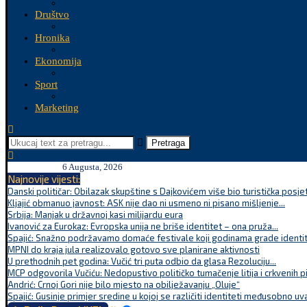
Društvo
Hronika
Ekonomija
Sport
Marketing
Pretraga
6 Augusta, 2026
Najnovije vijesti:
Danski političar: Obilazak skupštine s Dajkovićem više bio turistička posjet
Kljajić obmanuo javnost: ASK nije dao ni usmeno ni pisano mišljenje...
Srbija: Manjak u državnoj kasi milijardu eura
Ivanović za Eurokaz: Evropska unija ne briše identitet – ona pruža...
Spajić: Snažno podržavamo domaće festivale koji godinama grade identite
MPNI do kraja jula realizovalo gotovo sve planirane aktivnosti
U prethodnih pet godina: Vučić tri puta odbio da glasa Rezoluciju...
MCP odgovorila Vučiću: Nedopustivo političko tumačenje litija i crkvenih p
Andrić: Crnoj Gori nije bilo mjesto na obilježavanju „Oluje“
Spajić: Gusinje primjer sredine u kojoj se različiti identiteti međusobno uva