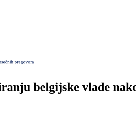
jesečnih pregovora
iranju belgijske vlade nak