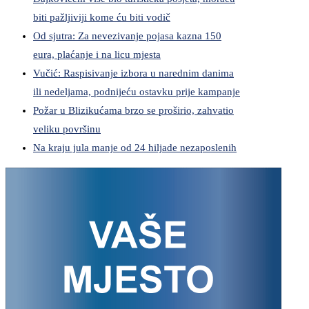
biti pažljiviji kome ću biti vodič
Od sjutra: Za nevezivanje pojasa kazna 150
eura, plaćanje i na licu mjesta
Vučić: Raspisivanje izbora u narednim danima
ili nedeljama, podnijeću ostavku prije kampanje
Požar u Blizikućama brzo se proširio, zahvatio
veliku površinu
Na kraju jula manje od 24 hiljade nezaposlenih