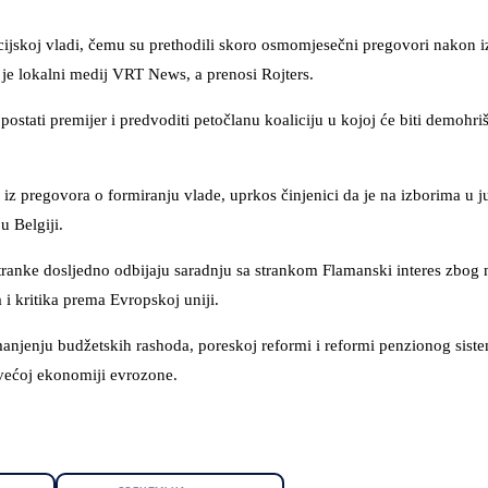
licijskoj vladi, čemu su prethodili skoro osmomjesečni pregovori nakon 
 je lokalni medij VRT News, a prenosi Rojters.
postati premijer i predvoditi petočlanu koaliciju u kojoj će biti demohriš
 iz pregovora o formiranju vlade, uprkos činjenici da je na izborima u 
u Belgiji.
 stranke dosljedno odbijaju saradnju sa strankom Flamanski interes zbog
i kritika prema Evropskoj uniji.
smanjenju budžetskih rashoda, poreskoj reformi i reformi penzionog sist
ajvećoj ekonomiji evrozone.