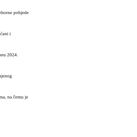
izborne pobjede
ćani i
junu 2024.
 njenog
ema, na čemu je