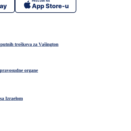
PREUZMI NA
lay
App Store-u
e putnih troškova za Vašington
i pravosudne organe
sa Izraelom