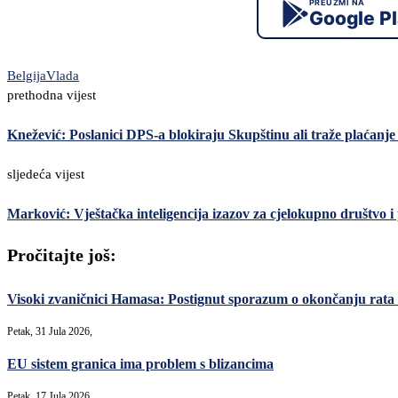
PREUZMI NA
Google P
Belgija
Vlada
prethodna vijest
Knežević: Poslanici DPS-a blokiraju Skupštinu ali traže plaćanj
sljedeća vijest
Marković: Vještačka inteligencija izazov za cjelokupno društvo 
Pročitajte još:
Visoki zvaničnici Hamasa: Postignut sporazum o okončanju rata 
Petak, 31 Jula 2026,
EU sistem granica ima problem s blizancima
Petak, 17 Jula 2026,