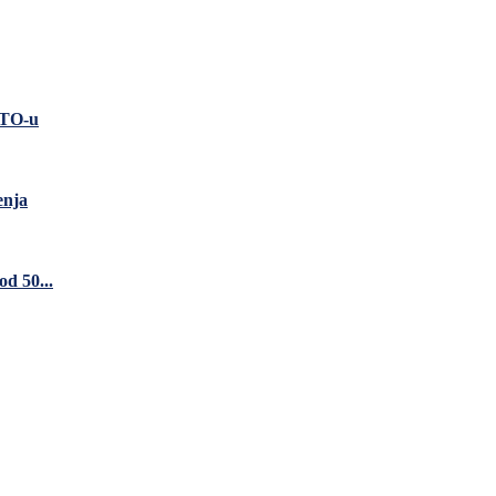
ATO-u
enja
d 50...