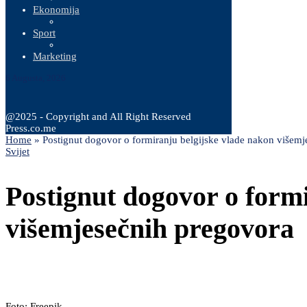
Ekonomija
Sport
Marketing
6 Augusta, 2026
@2025 - Copyright and All Right Reserved
Press.co.me
Home
»
Postignut dogovor o formiranju belgijske vlade nakon višem
Svijet
Postignut dogovor o form
višemjesečnih pregovora
Foto: Freepik