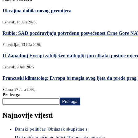
Ukrajina dobila novog premijera
Četvrtak, 16 Jula 2026,
Rubio: SAD pozdravljaju potvrđenu posvećenost Crne Gore N
Ponedjeljak, 13 Jula 2026,
U Zapadnoj Evropi zabilježen najtopliji jun otkako postoje mjer
Četvrtak, 9 Jula 2026,
Francuski klimatolog: Evropa bi mogla ovog ljeta da pređe prag o
Subota, 27 Juna 2026,
Pretraga
Pretraga
Najnovije vijesti
Danski političar: Obilazak skupštine s
Dajkovićem više bio turistička posjeta, moraću