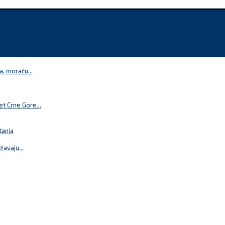
a, moraću...
t Crne Gore...
tanja
žavaju...