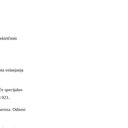
lektričnim
ta oslanjanja
će specijalno
i 021.
Saveza. Odnosi