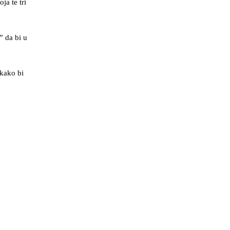
ja te tri
” da bi u
 kako bi