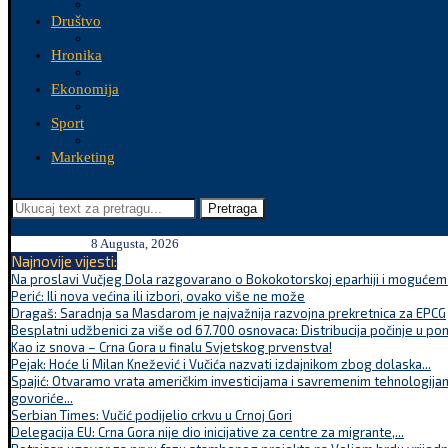
Društvo
Hronika
Ekonomija
Sport
Marketing
Pretraga
8 Augusta, 2026
Najnovije vijesti:
Na proslavi Vučjeg Dola razgovarano o Bokokotorskoj eparhiji i mogućem r
Perić: Ili nova većina ili izbori, ovako više ne može
Dragaš: Saradnja sa Masdarom je najvažnija razvojna prekretnica za EPCG
Besplatni udžbenici za više od 67.700 osnovaca: Distribucija počinje u po
Kao iz snova – Crna Gora u finalu Svjetskog prvenstva!
Pejak: Hoće li Milan Knežević i Vučića nazvati izdajnikom zbog dolaska...
Spajić: Otvaramo vrata američkim investicijama i savremenim tehnologijam
govoriće...
Serbian Times: Vučić podijelio crkvu u Crnoj Gori
Delegacija EU: Crna Gora nije dio inicijative za centre za migrante,...