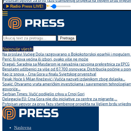
Potpisan ugovor za prvu fazu stambenog projekta na Veljem brdu vrijednu
▶️ Radio Press LIVE!
🔊
Pretraga
Najnovije vijesti:
Na proslavi Vučjeg Dola razgovarano o Bokokotorskoj eparhiji i mogućem r
Perić: Ili nova većina ili izbori, ovako više ne može
Dragaš: Saradnja sa Masdarom je najvažnija razvojna prekretnica za EPCG
Besplatni udžbenici za više od 67.700 osnovaca: Distribucija počinje u pon
Kao iz snova – Crna Gora u finalu Svjetskog prvenstva!
Pejak: Hoće li Milan Knežević i Vučića nazvati izdajnikom zbog dolaska...
Spajić: Otvaramo vrata američkim investicijama i savremenim tehnologijam
govoriće...
Serbian Times: Vučić podijelio crkvu u Crnoj Gori
Delegacija EU: Crna Gora nije dio inicijative za centre za migrante,...
Potpisan ugovor za prvu fazu stambenog projekta na Veljem brdu vrijednu
Naslovna