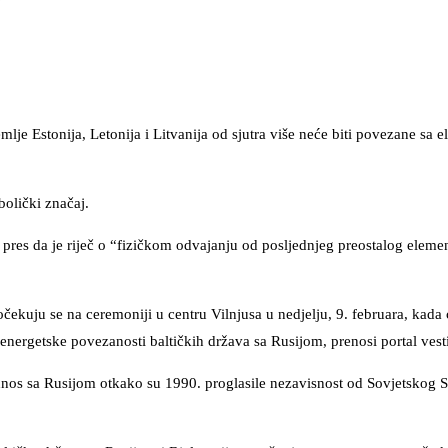
mlje Estonija, Letonija i Litvanija od sjutra više neće biti povezane sa e
bolički značaj.
pres da je riječ o “fizičkom odvajanju od posljednjeg preostalog elemen
ekuju se na ceremoniji u centru Vilnjusa u nedjelju, 9. februara, kada 
energetske povezanosti baltičkih država sa Rusijom, prenosi portal vest
dnos sa Rusijom otkako su 1990. proglasile nezavisnost od Sovjetskog 