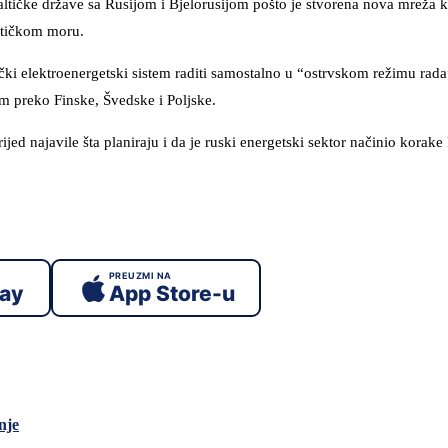
tičke države sa Rusijom i Bjelorusijom pošto je stvorena nova mreža ko
ltičkom moru.
tički elektroenergetski sistem raditi samostalno u “ostrvskom režimu rada
 preko Finske, Švedske i Poljske.
ijed najavile šta planiraju i da je ruski energetski sektor načinio korake
PREUZMI NA
lay
App Store-u
nje