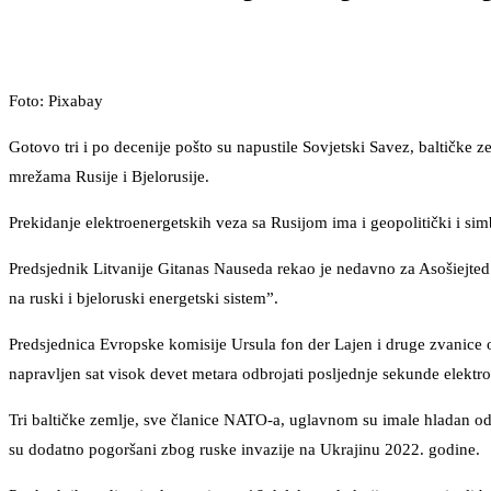
Foto: Pixabay
Gotovo tri i po decenije pošto su napustile Sovjetski Savez, baltičke ze
mrežama Rusije i Bjelorusije.
Prekidanje elektroenergetskih veza sa Rusijom ima i geopolitički i sim
Predsjednik Litvanije Gitanas Nauseda rekao je nedavno za Asošiejted 
na ruski i bjeloruski energetski sistem”.
Predsjednica Evropske komisije Ursula fon der Lajen i druge zvanice oč
napravljen sat visok devet metara odbrojati posljednje sekunde elektro
Tri baltičke zemlje, sve članice NATO-a, uglavnom su imale hladan o
su dodatno pogoršani zbog ruske invazije na Ukrajinu 2022. godine.