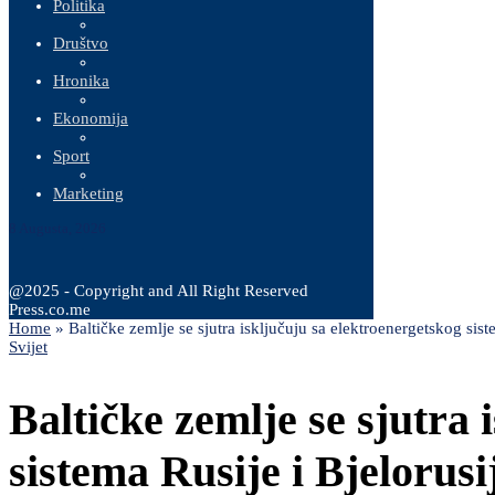
Politika
Društvo
Hronika
Ekonomija
Sport
Marketing
8 Augusta, 2026
@2025 - Copyright and All Right Reserved
Press.co.me
Home
»
Baltičke zemlje se sjutra isključuju sa elektroenergetskog sist
Svijet
Baltičke zemlje se sjutra 
sistema Rusije i Bjelorusi