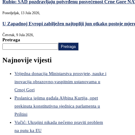
Rubio: SAD pozdravljaju potvrđenu posvećenost Crne Gore N
Ponedjeljak, 13 Jula 2026,
U Zapadnoj Evropi zabilježen najtopliji jun otkako postoje mjer
Četvrtak, 9 Jula 2026,
Pretraga
Pretraga
Najnovije vijesti
Vrijedna donacija Ministarstva prosvjete, nauke i
inovacija obrazovno-vaspitnim ustanovama u
Crnoj Gori
Poslanica jajima gađala Aljbina Kurtija, opet
prekinuta konstitutivna sjednica parlamenta u
Prištini
Vučić: Ukrajini nikada nećemo praviti problem
na putu ka EU