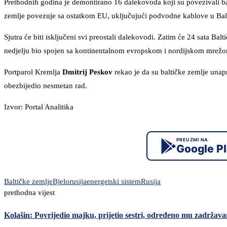
Prethodnih godina je demontirano 16 dalekovoda koji su povezivali bal
zemlje povezuje sa ostatkom EU, uključujući podvodne kablove u Ba
Sjutra će biti isključeni svi preostali dalekovodi. Zatim će 24 sata Bal
nedjelju bio spojen sa kontinentalnom evropskom i nordijskom mrežom
Portparol Kremlja
Dmitrij Peskov
rekao je da su baltičke zemlje unapr
obezbijedio nesmetan rad.
Izvor: Portal Analitika
PREUZMI NA
Google P
Baltičke zemlje
Bjelorusija
energetski sistem
Rusija
prethodna vijest
Kolašin: Povrijedio majku, prijetio sestri, određeno mu zadržava