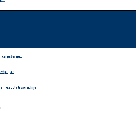
...
azrješenju...
edjeljak
a, rezultati saradnje
...