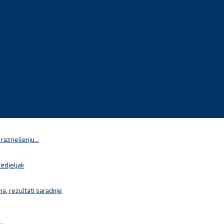
azrješenju...
nedjeljak
a, rezultati saradnje