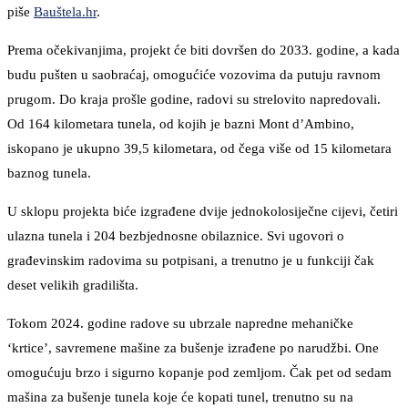
piše
Bauštela.hr
.
Prema očekivanjima, projekt će biti dovršen do 2033. godine, a kada
budu pušten u saobraćaj, omogućiće vozovima da putuju ravnom
prugom. Do kraja prošle godine, radovi su strelovito napredovali.
Od 164 kilometara tunela, od kojih je bazni Mont d’Ambino,
iskopano je ukupno 39,5 kilometara, od čega više od 15 kilometara
baznog tunela.
U sklopu projekta biće izgrađene dvije jednokolosiječne cijevi, četiri
ulazna tunela i 204 bezbjednosne obilaznice. Svi ugovori o
građevinskim radovima su potpisani, a trenutno je u funkciji čak
deset velikih gradilišta.
Tokom 2024. godine radove su ubrzale napredne mehaničke
‘krtice’, savremene mašine za bušenje izrađene po narudžbi. One
omogućuju brzo i sigurno kopanje pod zemljom. Čak pet od sedam
mašina za bušenje tunela koje će kopati tunel, trenutno su na