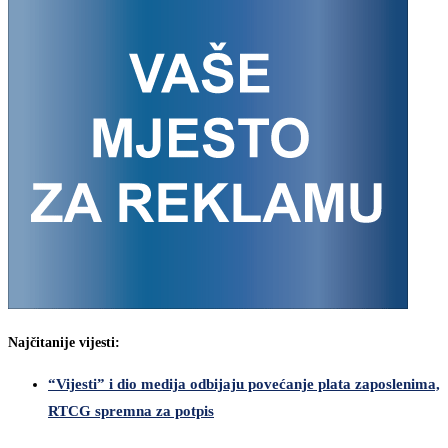
Najčitanije vijesti:
“Vijesti” i dio medija odbijaju povećanje plata zaposlenima,
RTCG spremna za potpis