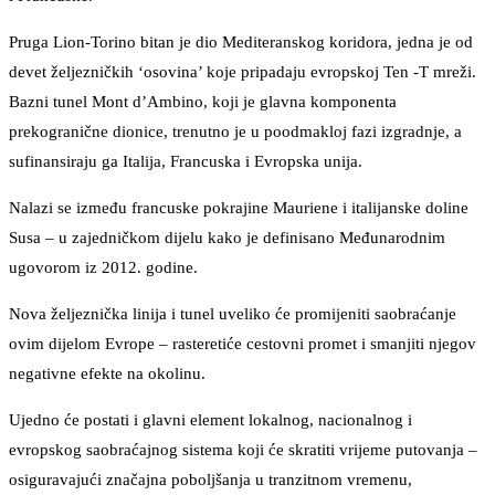
Pruga Lion-Torino bitan je dio Mediteranskog koridora, jedna je od
devet željezničkih ‘osovina’ koje pripadaju evropskoj Ten -T mreži.
Bazni tunel Mont d’Ambino, koji je glavna komponenta
prekogranične dionice, trenutno je u poodmakloj fazi izgradnje, a
sufinansiraju ga Italija, Francuska i Evropska unija.
Nalazi se između francuske pokrajine Mauriene i italijanske doline
Susa – u zajedničkom dijelu kako je definisano Međunarodnim
ugovorom iz 2012. godine.
Nova željeznička linija i tunel uveliko će promijeniti saobraćanje
ovim dijelom Evrope – rasteretiće cestovni promet i smanjiti njegov
negativne efekte na okolinu.
Ujedno će postati i glavni element lokalnog, nacionalnog i
evropskog saobraćajnog sistema koji će skratiti vrijeme putovanja –
osiguravajući značajna poboljšanja u tranzitnom vremenu,