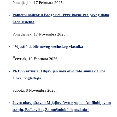
Ponedjeljak, 17 Februara 2025,
Pametni nadzor u Podgorici: Prve kazne već prvog dana
rada sistema
Ponedjeljak, 17 Novembra 2025,
“Vijesti” dobile novog većinskog vlasnika
Četvrtak, 19 Februara 2026,
PRESS saznaje: Objavljen novi otro foto snimak Crne
Gore, pogledajte
Subota, 8 Novembra 2025,
Jevto obavještavao Mijajlovićevu grupu o Amfilohijevom
stanju, Bošković: „Za muštuluk bih pozlatio“