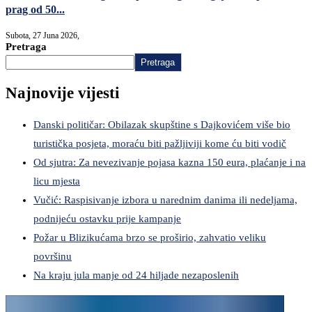
prag od 50...
Subota, 27 Juna 2026,
Pretraga
Pretraga
Najnovije vijesti
Danski političar: Obilazak skupštine s Dajkovićem više bio
turistička posjeta, moraću biti pažljiviji kome ću biti vodič
Od sjutra: Za nevezivanje pojasa kazna 150 eura, plaćanje i na
licu mjesta
Vučić: Raspisivanje izbora u narednim danima ili nedeljama,
podnijeću ostavku prije kampanje
Požar u Blizikućama brzo se proširio, zahvatio veliku
površinu
Na kraju jula manje od 24 hiljade nezaposlenih