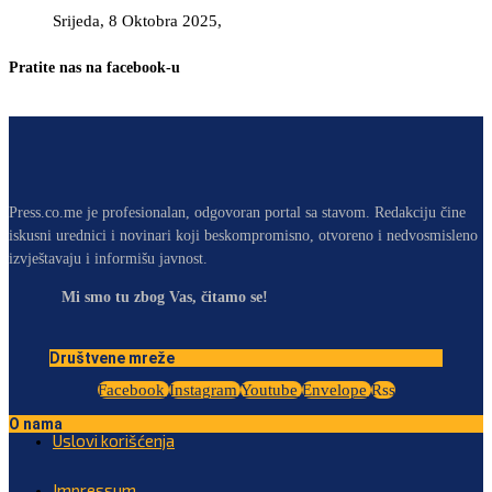
Srijeda, 8 Oktobra 2025,
Pratite nas na facebook-u
Press.co.me je profesionalan, odgovoran portal sa stavom. Redakciju čine
iskusni urednici i novinari koji beskompromisno, otvoreno i nedvosmisleno
izvještavaju i informišu javnost.
Mi smo tu zbog Vas, čitamo se!
Društvene mreže
Facebook
Instagram
Youtube
Envelope
Rss
O nama
Uslovi korišćenja
Impressum