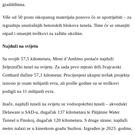
gradilištima.
Više od 50 posto iskopanog materijala ponovo će se upotrijebiti – za
izgradnju unutrašnjih betonskih blokova tunela. Time će se smanjiti
otpad i smanjiti troškovi za zaštitu okoline.
Najduži na svijetu
Sa svojih 57,5 kilometara, Mont d’Ambino postaće najduži
željeznički tunel na svijetu. Za sada prvo mjesto drži švajcarski
Gotthard dužine 57,1 kilometar. Procijenjeni ukupni trošak projekta
iznosio je osam milijardi evra, ali prošle godine su se troškovi
podigli na 11 milijardi evra.
Inače, najduži tuneli na svijetu su vodoopskrbni tuneli – akvedukt
Delaware u SAD-u, dugačak 137 kilometara te Päijänne Water
Tunnel u Finskoj, dugačak 120 kilometara. S druge strane, najduži
metro nalazi se u kineskom gradu Suzhou. Izgrađen je 2023. godine,