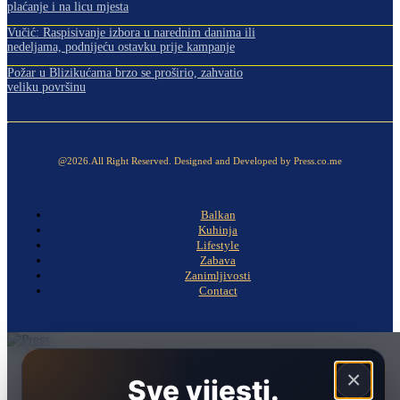
plaćanje i na licu mjesta
Vučić: Raspisivanje izbora u narednim danima ili
nedeljama, podnijeću ostavku prije kampanje
Požar u Blizikućama brzo se proširio, zahvatio
veliku površinu
@2026.All Right Reserved. Designed and Developed by Press.co.me
Balkan
Kuhinja
Lifestyle
Zabava
Zanimljivosti
Contact
Naslovna
×
Sve vijesti.
Politika