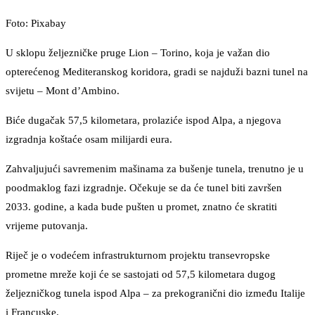
Foto: Pixabay
U sklopu željezničke pruge Lion – Torino, koja je važan dio
opterećenog Mediteranskog koridora, gradi se najduži bazni tunel na
svijetu – Mont d’Ambino.
Biće dugačak 57,5 kilometara, prolaziće ispod Alpa, a njegova
izgradnja koštaće osam milijardi eura.
Zahvaljujući savremenim mašinama za bušenje tunela, trenutno je u
poodmaklog fazi izgradnje. Očekuje se da će tunel biti završen
2033. godine, a kada bude pušten u promet, znatno će skratiti
vrijeme putovanja.
Riječ je o vodećem infrastrukturnom projektu transevropske
prometne mreže koji će se sastojati od 57,5 kilometara dugog
željezničkog tunela ispod Alpa – za prekogranični dio između Italije
i Francuske.