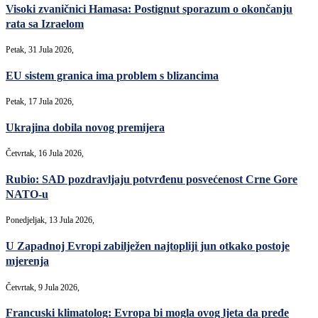
Visoki zvaničnici Hamasa: Postignut sporazum o okončanju
rata sa Izraelom
Petak, 31 Jula 2026,
EU sistem granica ima problem s blizancima
Petak, 17 Jula 2026,
Ukrajina dobila novog premijera
Četvrtak, 16 Jula 2026,
Rubio: SAD pozdravljaju potvrđenu posvećenost Crne Gore
NATO-u
Ponedjeljak, 13 Jula 2026,
U Zapadnoj Evropi zabilježen najtopliji jun otkako postoje
mjerenja
Četvrtak, 9 Jula 2026,
Francuski klimatolog: Evropa bi mogla ovog ljeta da pređe