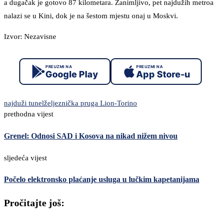
a dugačak je gotovo 87 kilometara. Zanimljivo, pet najdužih metroa
nalazi se u Kini, dok je na šestom mjestu onaj u Moskvi.
Izvor: Nezavisne
PREUZMI NA
PREUZMI NA
Google Play
App Store-u
najduži tunel
željeznička pruga Lion-Torino
prethodna vijest
Grenel: Odnosi SAD i Kosova na nikad nižem nivou
sljedeća vijest
Počelo elektronsko plaćanje usluga u lučkim kapetanijama
Pročitajte još: