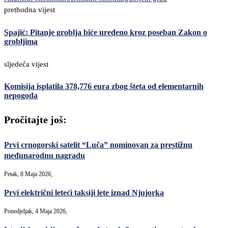
prethodna vijest
Spajić: Pitanje groblja biće uređeno kroz poseban Zakon o
grobljima
sljedeća vijest
Komisija isplatila 378,776 eura zbog šteta od elementarnih
nepogoda
Pročitajte još:
Prvi crnogorski satelit “Luča” nominovan za prestižnu
međunarodnu nagradu
Petak, 8 Maja 2026,
Prvi električni leteći taksiji lete iznad Njujorka
Ponedjeljak, 4 Maja 2026,