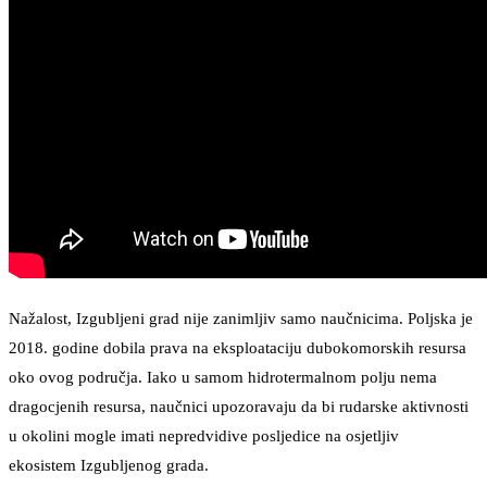
Nažalost, Izgubljeni grad nije zanimljiv samo naučnicima. Poljska je
2018. godine dobila prava na eksploataciju dubokomorskih resursa
oko ovog područja. Iako u samom hidrotermalnom polju nema
dragocjenih resursa, naučnici upozoravaju da bi rudarske aktivnosti
u okolini mogle imati nepredvidive posljedice na osjetljiv
ekosistem Izgubljenog grada.