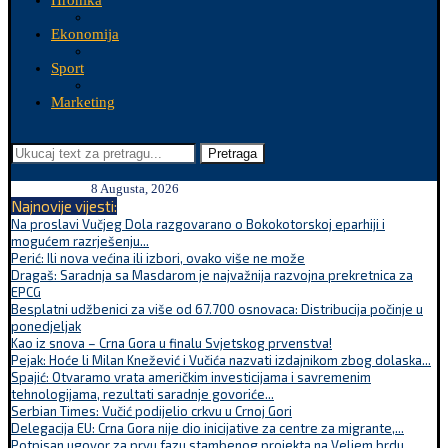
Hronika
Ekonomija
Sport
Marketing
Pretraga
8 Augusta, 2026
Najnovije vijesti:
Na proslavi Vučjeg Dola razgovarano o Bokokotorskoj eparhiji i
mogućem razrješenju...
Perić: Ili nova većina ili izbori, ovako više ne može
Dragaš: Saradnja sa Masdarom je najvažnija razvojna prekretnica za
EPCG
Besplatni udžbenici za više od 67.700 osnovaca: Distribucija počinje u
ponedjeljak
Kao iz snova – Crna Gora u finalu Svjetskog prvenstva!
Pejak: Hoće li Milan Knežević i Vučića nazvati izdajnikom zbog dolaska...
Spajić: Otvaramo vrata američkim investicijama i savremenim
tehnologijama, rezultati saradnje govoriće...
Serbian Times: Vučić podijelio crkvu u Crnoj Gori
Delegacija EU: Crna Gora nije dio inicijative za centre za migrante,...
Potpisan ugovor za prvu fazu stambenog projekta na Veljem brdu