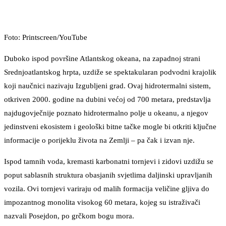
Foto: Printscreen/YouTube
​Duboko ispod površine Atlantskog okeana, na zapadnoj strani
Srednjoatlantskog hrpta, uzdiže se spektakularan podvodni krajolik
koji naučnici nazivaju Izgubljeni grad. Ovaj hidrotermalni sistem,
otkriven 2000. godine na dubini većoj od 700 metara, predstavlja
najdugovječnije poznato hidrotermalno polje u okeanu, a njegov
jedinstveni ekosistem i geološki bitne tačke mogle bi otkriti ključne
informacije o porijeklu života na Zemlji – pa čak i izvan nje.
Ispod tamnih voda, kremasti karbonatni tornjevi i zidovi uzdižu se
poput sablasnih struktura obasjanih svjetlima daljinski upravljanih
vozila. Ovi tornjevi variraju od malih formacija veličine gljiva do
impozantnog monolita visokog 60 metara, kojeg su istraživači
nazvali Posejdon, po grčkom bogu mora.