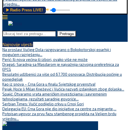
vrijednu...
▶️ Radio Press LIVE!
🔊
Pretraga
Najnovije vijesti:
Na proslavi Vučjeg Dola razgovarano o Bokokotorskoj eparhiji i
mogućem razrješenju...
Perić: Ili nova većina ili izbori, ovako više ne može
Dragaš: Saradnja sa Masdarom je najvažnija razvojna prekretnica za
EPCG
Besplatni udžbenici za više od 67.700 osnovaca: Distribucija počinje u
ponedjeljak
Kao iz snova – Crna Gora u finalu Svjetskog prvenstva!
Pejak: Hoće li Milan Knežević i Vučića nazvati izdajnikom zbog dolaska...
Spajić: Otvaramo vrata američkim investicijama i savremenim
tehnologijama, rezultati saradnje govoriće...
Serbian Times: Vučić podijelio crkvu u Crnoj Gori
Delegacija EU: Crna Gora nije dio inicijative za centre za migrante,...
Potpisan ugovor za prvu fazu stambenog projekta na Veljem brdu
vrijednu...