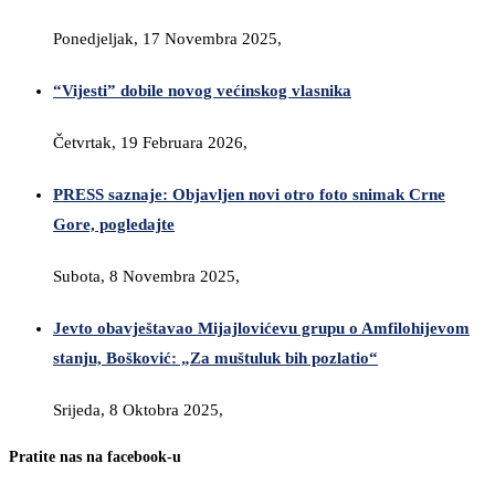
Ponedjeljak, 17 Novembra 2025,
“Vijesti” dobile novog većinskog vlasnika
Četvrtak, 19 Februara 2026,
PRESS saznaje: Objavljen novi otro foto snimak Crne
Gore, pogledajte
Subota, 8 Novembra 2025,
Jevto obavještavao Mijajlovićevu grupu o Amfilohijevom
stanju, Bošković: „Za muštuluk bih pozlatio“
Srijeda, 8 Oktobra 2025,
Pratite nas na facebook-u