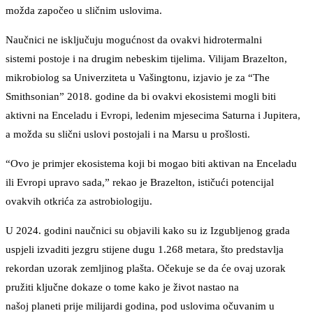
možda započeo u sličnim uslovima.
Naučnici ne isključuju mogućnost da ovakvi hidrotermalni
sistemi postoje i na drugim nebeskim tijelima. Vilijam Brazelton,
mikrobiolog sa Univerziteta u Vašingtonu, izjavio je za “The
Smithsonian” 2018. godine da bi ovakvi ekosistemi mogli biti
aktivni na Enceladu i Evropi, ledenim mjesecima Saturna i Jupitera,
a možda su slični uslovi postojali i na Marsu u prošlosti.
“Ovo je primjer ekosistema koji bi mogao biti aktivan na Enceladu
ili Evropi upravo sada,” rekao je Brazelton, ističući potencijal
ovakvih otkrića za astrobiologiju.
U 2024. godini naučnici su objavili kako su iz Izgubljenog grada
uspjeli izvaditi jezgru stijene dugu 1.268 metara, što predstavlja
rekordan uzorak zemljinog plašta. Očekuje se da će ovaj uzorak
pružiti ključne dokaze o tome kako je život nastao na
našoj planeti prije milijardi godina, pod uslovima očuvanim u