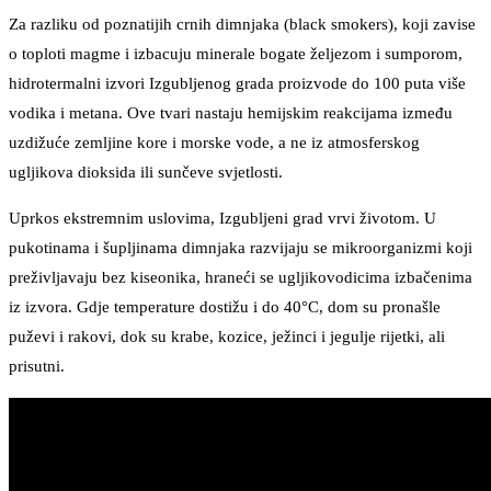
Za razliku od poznatijih crnih dimnjaka (black smokers), koji zavise
o toploti magme i izbacuju minerale bogate željezom i sumporom,
hidrotermalni izvori Izgubljenog grada proizvode do 100 puta više
vodika i metana. Ove tvari nastaju hemijskim reakcijama između
uzdižuće zemljine kore i morske vode, a ne iz atmosferskog
ugljikova dioksida ili sunčeve svjetlosti.
Uprkos ekstremnim uslovima, Izgubljeni grad vrvi životom. U
pukotinama i šupljinama dimnjaka razvijaju se mikroorganizmi koji
preživljavaju bez kiseonika, hraneći se ugljikovodicima izbačenima
iz izvora. Gdje temperature dostižu i do 40°C, dom su pronašle
puževi i rakovi, dok su krabe, kozice, ježinci i jegulje rijetki, ali
prisutni.