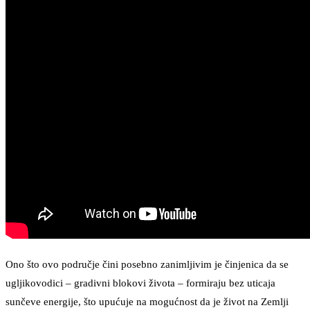
Ono što ovo područje čini posebno zanimljivim je činjenica da se
ugljikovodici – gradivni blokovi života – formiraju bez uticaja
sunčeve energije, što upućuje na mogućnost da je život na Zemlji