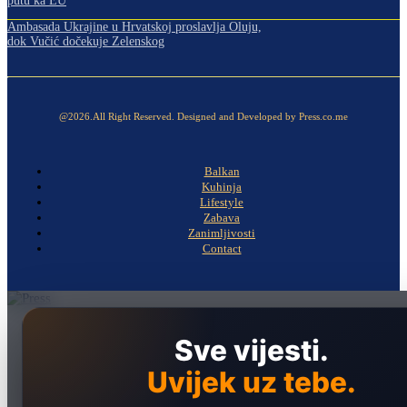
putu ka EU
Ambasada Ukrajine u Hrvatskoj proslavlja Oluju,
dok Vučić dočekuje Zelenskog
@2026.All Right Reserved. Designed and Developed by Press.co.me
Balkan
Kuhinja
Lifestyle
Zabava
Zanimljivosti
Contact
Naslovna
Sve vijesti.
Politika
Uvijek uz tebe.
Društvo
Hronika