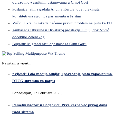
obrazovno-vaspitnim ustanovama u Crnoj Gori
Poslanica jajima gađala Aljbina Kurtija, opet prekinuta
konstitutivna sjednica parlamenta u Prištini
Vučić: Ukrajini nikada nećemo praviti problem na putu ka EU
Ambasada Ukrajine u Hrvatskoj proslavlja Oluju, dok Vučić
dočekuje Zelenskog
Bugarin: Migranti nisu opasnost za Crnu Goru
Najčitanije vijesti:
“Vijesti” i dio medija odbijaju povećanje plata zaposlenima,
RTCG spremna za potpis
Ponedjeljak, 17 Februara 2025,
Pametni nadzor u Podgorici: Prve kazne već prvog dana
rada sistema