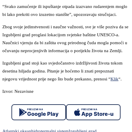
“Svako zamućenje ili ispuštanje otpada izazvano rudarenjem moglo
bi lako prekriti ovo izuzetno stanište”, upozoravaju stručnjaci.
Zbog svoje jedinstvenosti i naučne važnosti, sve je više poziva da se
Izgubljeni grad proglasi lokacijom svjetske baštine UNESCO-a.
Naučnici vjeruju da bi zaštita ovog prirodnog čuda mogla pomoći u
očuvanju neprocjenjivih informacija o porijeklu života na Zemlji.
Izgubljeni grad stoji kao svjedočanstvo izdržljivosti života tokom
desetina hiljada godina. Pitanje je hoćemo li znati prepoznati
njegovu vrijednost prije nego što bude prekasno, prenosi “
Klik
“.
Izvor: Nezavisne
PREUZMI NA
PREUZMI NA
Google Play
App Store-u
Atlantski okean
hidrotermalni sistem
Izgubljeni grad