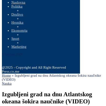
Naslovna
Politika
Društvo
Hronika
Ekonomija
Sport
Marketing
8 Augusta, 2026
@2025 - Copyright and All Right Reserved
Press.co.me
Home
»
Izgubljeni grad na dnu Atlantskog okeana šokira naučnike
(VIDEO)
Nauka
Izgubljeni grad na dnu Atlantskog
okeana šokira naučnike (VIDEO)