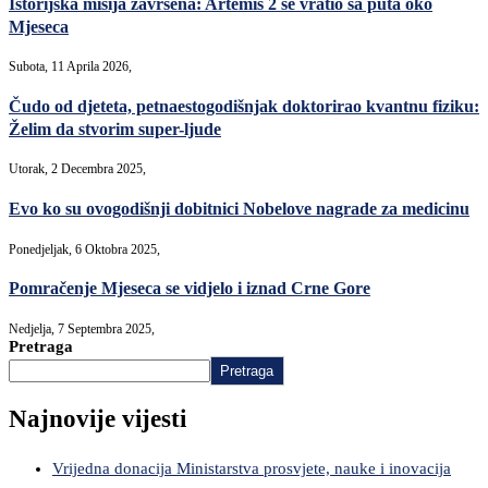
Istorijska misija završena: Artemis 2 se vratio sa puta oko
Mjeseca
Subota, 11 Aprila 2026,
Čudo od djeteta, petnaestogodišnjak doktorirao kvantnu fiziku:
Želim da stvorim super-ljude
Utorak, 2 Decembra 2025,
Evo ko su ovogodišnji dobitnici Nobelove nagrade za medicinu
Ponedjeljak, 6 Oktobra 2025,
Pomračenje Mjeseca se vidjelo i iznad Crne Gore
Nedjelja, 7 Septembra 2025,
Pretraga
Pretraga
Najnovije vijesti
Vrijedna donacija Ministarstva prosvjete, nauke i inovacija