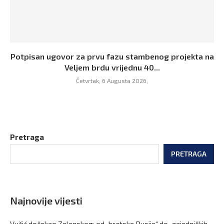
Potpisan ugovor za prvu fazu stambenog projekta na
Veljem brdu vrijednu 40...
Četvrtak, 6 Augusta 2026,
Pretraga
PRETRAGA
Najnovije vijesti
Vučić dočekao Zelenskog: od „bratske Rusije“ do „zajedničkih