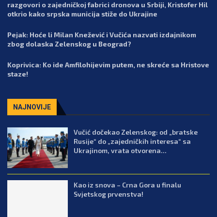
razgovori o zajedničkoj fabrici dronova u Srbiji, Kristofer Hil
otkrio kako srpska municija stiže do Ukrajine
Pejak: Hoće li Milan Knežević i Vučića nazvati izdajnikom
zbog dolaska Zelenskog u Beograd?
Koprivica: Ko ide Amfilohijevim putem, ne skreće sa Hristove
staze!
NAJNOVIJE
Vučić dočekao Zelenskog: od „bratske
Rusije“ do „zajedničkih interesa“ sa
Ukrajinom, vrata otvorena...
Kao iz snova – Crna Gora u finalu
Svjetskog prvenstva!