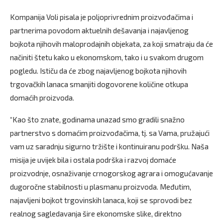
Kompanija Voli pisala je poljoprivrednim proizvođačima i
partnerima povodom aktuelnih dešavanja i najavljenog
bojkota njihovih maloprodajnih objekata, za koji smatraju da će
načiniti štetu kako u ekonomskom, tako i u svakom drugom
pogledu. Ističu da će zbog najavljenog bojkota njihovih
trgovačkih lanaca smanjiti dogovorene količine otkupa
domaćih proizvoda.
“Kao što znate, godinama unazad smo gradili snažno
partnerstvo s domaćim proizvođačima, tj. sa Vama, pružajući
vam uz saradnju sigurno tržište i kontinuiranu podršku. Naša
misija je uvijek bila i ostala podrška i razvoj domaće
proizvodnje, osnaživanje crnogorskog agrara i omogućavanje
dugoročne stabilnosti u plasmanu proizvoda. Međutim,
najavljeni bojkot trgovinskih lanaca, koji se sprovodi bez
realnog sagledavanja šire ekonomske slike, direktno