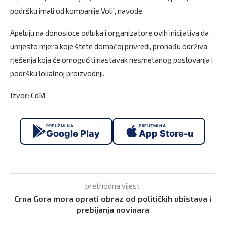
podršku imali od kompanije Voli”, navode.
Apeluju na donosioce odluka i organizatore ovih inicijativa da
umjesto mjera koje štete domaćoj privredi, pronađu održiva
rješenja koja će omogućiti nastavak nesmetanog poslovanja i
podršku lokalnoj proizvodnji.
Izvor: CdM
PREUZMI NA
PREUZMI NA
Google Play
App Store-u
prethodna vijest
Crna Gora mora oprati obraz od političkih ubistava i
prebijanja novinara