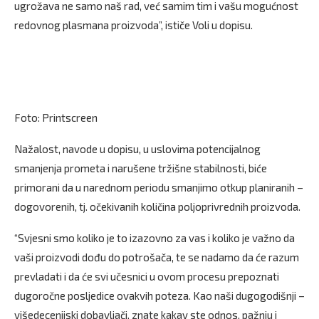
ugrožava ne samo naš rad, već samim tim i vašu mogućnost
redovnog plasmana proizvoda”, ističe Voli u dopisu.
Foto: Printscreen
Nažalost, navode u dopisu, u uslovima potencijalnog
smanjenja prometa i narušene tržišne stabilnosti, biće
primorani da u narednom periodu smanjimo otkup planiranih –
dogovorenih, tj. očekivanih količina poljoprivrednih proizvoda.
“Svjesni smo koliko je to izazovno za vas i koliko je važno da
vaši proizvodi dođu do potrošača, te se nadamo da će razum
prevladati i da će svi učesnici u ovom procesu prepoznati
dugoročne posljedice ovakvih poteza. Kao naši dugogodišnji –
višedecenijski dobavljači, znate kakav ste odnos, pažnju i