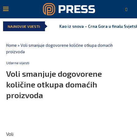
Kao iz snova – Crna Gora u finalu Svjet
NAJNOVIJE VIJESTI:
Home
»
Voli smanjuje dogovorene količine otkupa domaćih
proizvoda
Udarne vijesti
Voli smanjuje dogovorene
količine otkupa domaćih
proizvoda
Voli