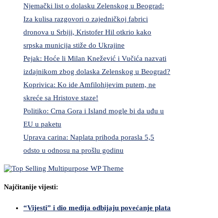
Njemački list o dolasku Zelenskog u Beograd:
Iza kulisa razgovori o zajedničkoj fabrici
dronova u Srbiji, Kristofer Hil otkrio kako
srpska municija stiže do Ukrajine
Pejak: Hoće li Milan Knežević i Vučića nazvati
izdajnikom zbog dolaska Zelenskog u Beograd?
Koprivica: Ko ide Amfilohijevim putem, ne
skreće sa Hristove staze!
Politiko: Crna Gora i Island mogle bi da uđu u
EU u paketu
Uprava carina: Naplata prihoda porasla 5,5
odsto u odnosu na prošlu godinu
Najčitanije vijesti:
“Vijesti” i dio medija odbijaju povećanje plata