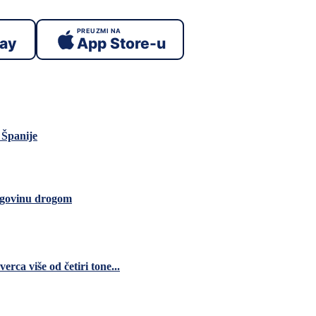
PREUZMI NA
lay
App Store-u
 Španije
trgovinu drogom
ca više od četiri tone...