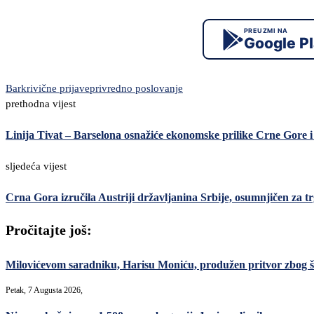
PREUZMI NA
Google P
Bar
krivične prijave
privredno poslovanje
prethodna vijest
Linija Tivat – Barselona osnažiće ekonomske prilike Crne Gore i
sljedeća vijest
Crna Gora izručila Austriji državljanina Srbije, osumnjičen za 
Pročitajte još:
Milovićevom saradniku, Harisu Moniću, produžen pritvor zbog šver
Petak, 7 Augusta 2026,