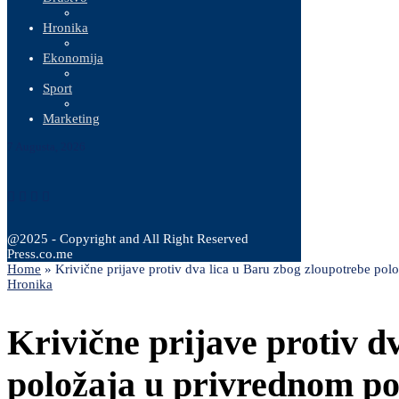
Hronika
Ekonomija
Sport
Marketing
7 Augusta, 2026
@2025 - Copyright and All Right Reserved
Press.co.me
Home
»
Krivične prijave protiv dva lica u Baru zbog zloupotrebe po
Hronika
Krivične prijave protiv d
položaja u privrednom po