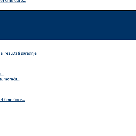
t Crne Gore...
a, rezultati saradnje
...
a, moraću...
t Crne Gore...