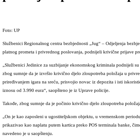
Foto: UP
Službenici Regionalnog centra bezbjednosti „Jug“ – Odjeljenja bezbjed
platnog prometa i privrednog poslovanja, podnijeli krivične prijave pro
„Službenici Jedinice za suzbijanje ekonomskog kriminala podnijeli s
zbog sumnje da je izvršio krivično djelo zloupotreba položaja u privr
priređivanjem igara na sreću, prisvojio novac iz depozita i isti iskor
iznosu od 3.990 eura“, saopšteno je iz Uprave policije.
Takođe, zbog sumnje da je počinio krivično djelo zloupotreba položa
„On je kao zaposleni u ugostiteljskom objektu, u vremenskom periodu
prikazivao kao naplatu putem kartica preko POS terminala banke, čime 
navedeno je u saopštenju.