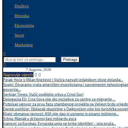
Društvo
Hronika
Ekonomija
Sport
Marketing
Pretraga
7 Augusta, 2026
Najnovije vijesti:
Pejak: Hoće li Milan Knežević i Vučića nazvati izdajnikom zbog dolaska...
Spajić: Otvaramo vrata američkim investicijama i savremenim tehnologijam
govoriće...
Serbian Times: Vučić podijelio crkvu u Crnoj Gori
Delegacija EU: Crna Gora nije dio inicijative za centre za migrante,...
Potpisan ugovor za prvu fazu stambenog projekta na Veljem brdu vrijednu
Danski političar: Obilazak skupštine s Dajkovićem više bio turistička posjet
Kljajić obmanuo javnost: ASK nije dao ni usmeno ni pisano mišljenje...
Srbija: Manjak u državnoj kasi milijardu eura
Ivanović za Eurokaz: Evropska unija ne briše identitet – ona pruža...