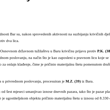
nosti Bar su, nakon sprovedenih aktivnosti na suzbijanju krivičnih djel
tiv dva lica.
u Osnovnom državnom tužilaštvu u Baru krivičnu prijavu protiv
P.K. (38
ednom poslovanju, na način što je kao zaposleni u pravnom licu koje se
istio za onlajn klađenje, čime je pričinio materijalnu štetu pomenutom d
ja u privrednom poslovanju, procesuiran je
M.Z. (39)
iz Bara.
 od šest mjeseci umanjivao iznose dnevnih pazara, tako što je pazar p
je ugostiteljskom objektu pričinio materijalnu štetu u iznosu od 8.330 