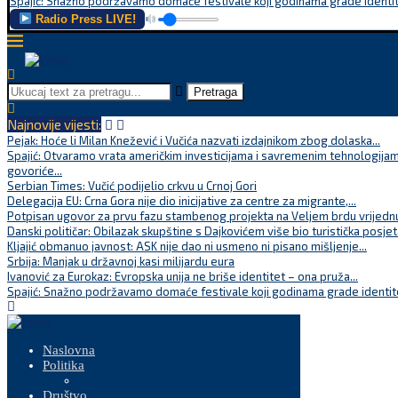
Spajić: Snažno podržavamo domaće festivale koji godinama grade identite
Radio Press LIVE!
Pretraga
Najnovije vijesti:
Pejak: Hoće li Milan Knežević i Vučića nazvati izdajnikom zbog dolaska...
Spajić: Otvaramo vrata američkim investicijama i savremenim tehnologijam
govoriće...
Serbian Times: Vučić podijelio crkvu u Crnoj Gori
Delegacija EU: Crna Gora nije dio inicijative za centre za migrante,...
Potpisan ugovor za prvu fazu stambenog projekta na Veljem brdu vrijednu
Danski političar: Obilazak skupštine s Dajkovićem više bio turistička posjet
Kljajić obmanuo javnost: ASK nije dao ni usmeno ni pisano mišljenje...
Srbija: Manjak u državnoj kasi milijardu eura
Ivanović za Eurokaz: Evropska unija ne briše identitet – ona pruža...
Spajić: Snažno podržavamo domaće festivale koji godinama grade identite
Naslovna
Politika
Društvo