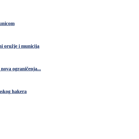
čunicom
ni oružje i municija
nova ograničenja...
anskog hakera