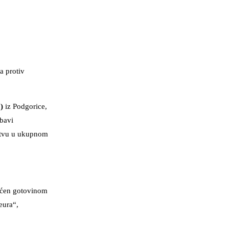
a protiv
)
iz Podgorice,
 bavi
ruštvu u ukupnom
laćen gotovinom
eura“,