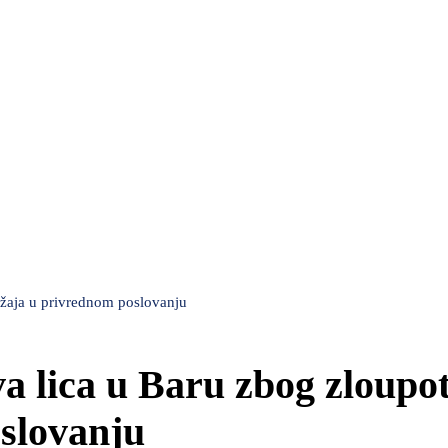
ložaja u privrednom poslovanju
va lica u Baru zbog zloupo
slovanju