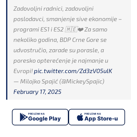
Zadovoljni radnici, zadovoljni
poslodavci, smanjenje sive ekonomije –
programi ES1 i ES2 🇲🇪❤️ Za samo
nekoliko godina, BDP Crne Gore se
udvostručio, zarade su porasle, a
poresko opterećenje je najmanje u
Evropi!
pic.twitter.com/Zd3zV05ulK
— Milojko Spajić (@MickeySpajic)
February 17, 2025
PREUZMI NA
PREUZMI NA
Google Play
App Store-u