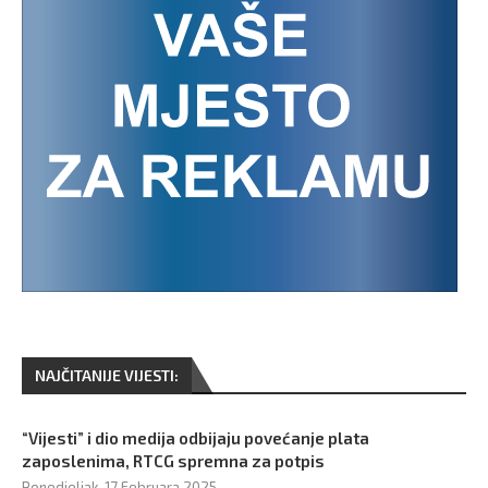
NAJČITANIJE VIJESTI:
“Vijesti” i dio medija odbijaju povećanje plata
zaposlenima, RTCG spremna za potpis
Ponedjeljak, 17 Februara 2025,