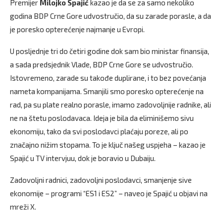
Premijer
Milojko Spajić
kazao je da se za samo nekoliko
godina BDP Crne Gore udvostručio, da su zarade porasle, a da
je poresko opterećenje najmanje u Evropi.
U posljednje tri do četiri godine dok sam bio ministar finansija,
a sada predsjednik Vlade, BDP Crne Gore se udvostručio.
Istovremeno, zarade su takođe duplirane, i to bez povećanja
nameta kompanijama. Smanjili smo poresko opterećenje na
rad, pa su plate realno porasle, imamo zadovoljnije radnike, ali
ne na štetu poslodavaca. Ideja je bila da eliminišemo sivu
ekonomiju, tako da svi poslodavci plaćaju poreze, ali po
značajno nižim stopama. To je ključ našeg uspjeha – kazao je
Spajić u TV intervjuu, dok je boravio u Dubaiju.
Zadovoljni radnici, zadovoljni poslodavci, smanjenje sive
ekonomije – programi “ES1 i ES2” – naveo je Spajić u objavi na
mreži X.