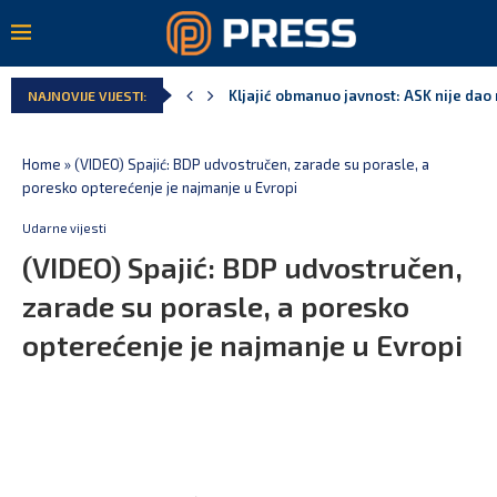
Kljajić obmanuo javnost: ASK nije dao 
NAJNOVIJE VIJESTI:
Home
»
(VIDEO) Spajić: BDP udvostručen, zarade su porasle, a
poresko opterećenje je najmanje u Evropi
Udarne vijesti
(VIDEO) Spajić: BDP udvostručen,
zarade su porasle, a poresko
opterećenje je najmanje u Evropi