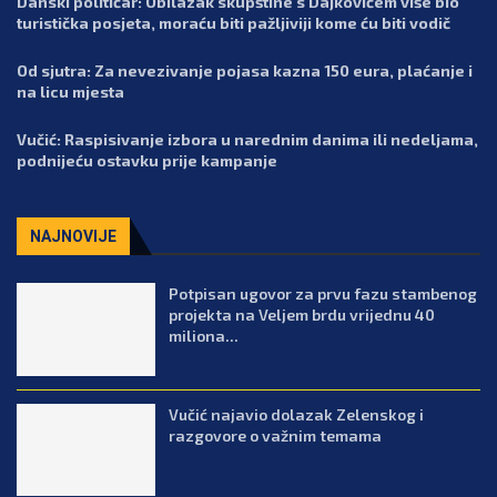
Danski političar: Obilazak skupštine s Dajkovićem više bio
turistička posjeta, moraću biti pažljiviji kome ću biti vodič
Od sjutra: Za nevezivanje pojasa kazna 150 eura, plaćanje i
na licu mjesta
Vučić: Raspisivanje izbora u narednim danima ili nedeljama,
podnijeću ostavku prije kampanje
NAJNOVIJE
Potpisan ugovor za prvu fazu stambenog
projekta na Veljem brdu vrijednu 40
miliona...
Vučić najavio dolazak Zelenskog i
razgovore o važnim temama