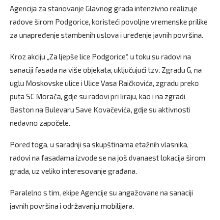
Agencija za stanovanje Glavnog grada intenzivno realizuje
radove širom Podgorice, koristeći povoljne vremenske prilike
za unapređenje stambenih uslova i uređenje javnih površina.
Kroz akciju „Za ljepše lice Podgorice“, u toku su radovi na
sanaciji fasada na više objekata, uključujući tzv. Zgradu G, na
uglu Moskovske ulice i Ulice Vasa Raičkovića, zgradu preko
puta SC Morača, gdje su radovi pri kraju, kao i na zgradi
Baston na Bulevaru Save Kovačevića, gdje su aktivnosti
nedavno započele.
Pored toga, u saradnji sa skupštinama etažnih vlasnika,
radovi na fasadama izvode se na još dvanaest lokacija širom
grada, uz veliko interesovanje građana.
Paralelno s tim, ekipe Agencije su angažovane na sanaciji
javnih površina i održavanju mobilijara.