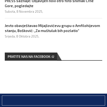
PRESS saznaje: Objavljen novi otro foto snimak Crne
Gore, pogledajte
Subota, 8 Novembra 2025,
Jevto obavještavao Mijajlovićevu grupu o Amfilohijevom
stanju, Bošković: „Za muštuluk bih pozlatio“
Srijeda, 8 Oktobra 2025,
PRATITE NAS NA FACEBOOK-U