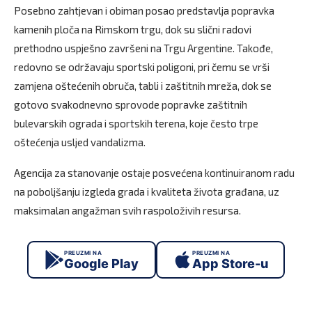
Posebno zahtjevan i obiman posao predstavlja popravka
kamenih ploča na Rimskom trgu, dok su slični radovi
prethodno uspješno završeni na Trgu Argentine. Takođe,
redovno se održavaju sportski poligoni, pri čemu se vrši
zamjena oštećenih obruča, tabli i zaštitnih mreža, dok se
gotovo svakodnevno sprovode popravke zaštitnih
bulevarskih ograda i sportskih terena, koje često trpe
oštećenja usljed vandalizma.
Agencija za stanovanje ostaje posvećena kontinuiranom radu
na poboljšanju izgleda grada i kvaliteta života građana, uz
maksimalan angažman svih raspoloživih resursa.
PREUZMI NA
PREUZMI NA
Google Play
App Store-u