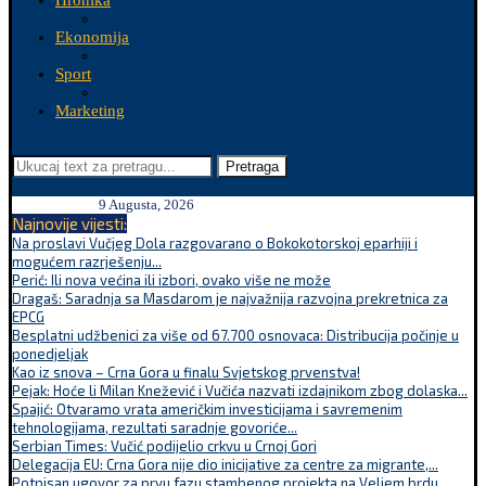
Hronika
Ekonomija
Sport
Marketing
Pretraga
9 Augusta, 2026
Najnovije vijesti:
Na proslavi Vučjeg Dola razgovarano o Bokokotorskoj eparhiji i
mogućem razrješenju...
Perić: Ili nova većina ili izbori, ovako više ne može
Dragaš: Saradnja sa Masdarom je najvažnija razvojna prekretnica za
EPCG
Besplatni udžbenici za više od 67.700 osnovaca: Distribucija počinje u
ponedjeljak
Kao iz snova – Crna Gora u finalu Svjetskog prvenstva!
Pejak: Hoće li Milan Knežević i Vučića nazvati izdajnikom zbog dolaska...
Spajić: Otvaramo vrata američkim investicijama i savremenim
tehnologijama, rezultati saradnje govoriće...
Serbian Times: Vučić podijelio crkvu u Crnoj Gori
Delegacija EU: Crna Gora nije dio inicijative za centre za migrante,...
Potpisan ugovor za prvu fazu stambenog projekta na Veljem brdu