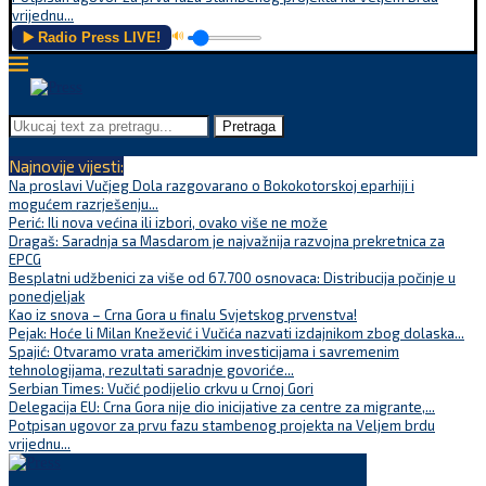
vrijednu...
▶️ Radio Press LIVE!
🔊
Pretraga
Najnovije vijesti:
Na proslavi Vučjeg Dola razgovarano o Bokokotorskoj eparhiji i
mogućem razrješenju...
Perić: Ili nova većina ili izbori, ovako više ne može
Dragaš: Saradnja sa Masdarom je najvažnija razvojna prekretnica za
EPCG
Besplatni udžbenici za više od 67.700 osnovaca: Distribucija počinje u
ponedjeljak
Kao iz snova – Crna Gora u finalu Svjetskog prvenstva!
Pejak: Hoće li Milan Knežević i Vučića nazvati izdajnikom zbog dolaska...
Spajić: Otvaramo vrata američkim investicijama i savremenim
tehnologijama, rezultati saradnje govoriće...
Serbian Times: Vučić podijelio crkvu u Crnoj Gori
Delegacija EU: Crna Gora nije dio inicijative za centre za migrante,...
Potpisan ugovor za prvu fazu stambenog projekta na Veljem brdu
vrijednu...