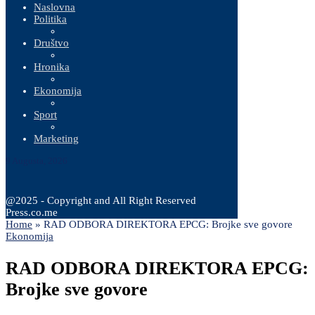
Naslovna
Politika
Društvo
Hronika
Ekonomija
Sport
Marketing
9 Augusta, 2026
@2025 - Copyright and All Right Reserved
Press.co.me
Home
»
RAD ODBORA DIREKTORA EPCG: Brojke sve govore
Ekonomija
RAD ODBORA DIREKTORA EPCG:
Brojke sve govore