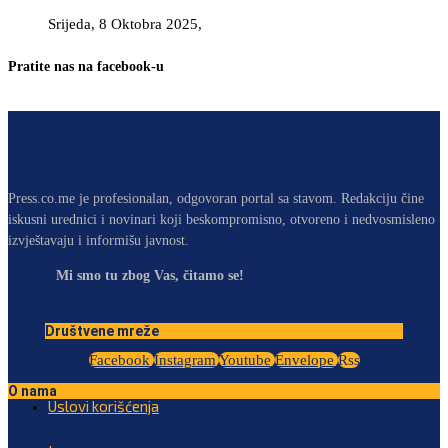
Srijeda, 8 Oktobra 2025,
Pratite nas na facebook-u
Press.co.me je profesionalan, odgovoran portal sa stavom. Redakciju čine
iskusni urednici i novinari koji beskompromisno, otvoreno i nedvosmisleno
izvještavaju i informišu javnost.
Mi smo tu zbog Vas, čitamo se!
Društvene mreže
Facebook
Instagram
Youtube
Envelope
Rss
O nama
Uslovi korišćenja