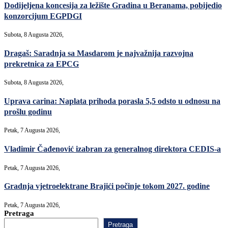
Dodijeljena koncesija za ležište Gradina u Beranama, pobijedio
konzorcijum EGPDGI
Subota, 8 Augusta 2026,
Dragaš: Saradnja sa Masdarom je najvažnija razvojna
prekretnica za EPCG
Subota, 8 Augusta 2026,
Uprava carina: Naplata prihoda porasla 5,5 odsto u odnosu na
prošlu godinu
Petak, 7 Augusta 2026,
Vladimir Čađenović izabran za generalnog direktora CEDIS-a
Petak, 7 Augusta 2026,
Gradnja vjetroelektrane Brajići počinje tokom 2027. godine
Petak, 7 Augusta 2026,
Pretraga
Pretraga