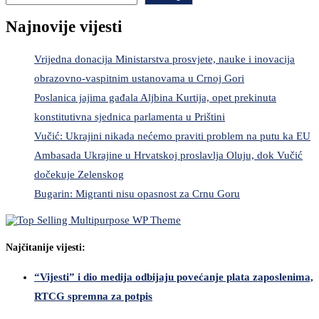
Najnovije vijesti
Vrijedna donacija Ministarstva prosvjete, nauke i inovacija
obrazovno-vaspitnim ustanovama u Crnoj Gori
Poslanica jajima gađala Aljbina Kurtija, opet prekinuta
konstitutivna sjednica parlamenta u Prištini
Vučić: Ukrajini nikada nećemo praviti problem na putu ka EU
Ambasada Ukrajine u Hrvatskoj proslavlja Oluju, dok Vučić
dočekuje Zelenskog
Bugarin: Migranti nisu opasnost za Crnu Goru
Najčitanije vijesti:
“Vijesti” i dio medija odbijaju povećanje plata zaposlenima,
RTCG spremna za potpis