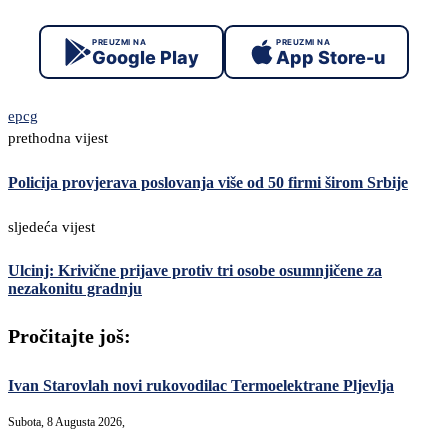
PREUZMI NA
PREUZMI NA
Google Play
App Store-u
epcg
prethodna vijest
Policija provjerava poslovanja više od 50 firmi širom Srbije
sljedeća vijest
Ulcinj: Krivične prijave protiv tri osobe osumnjičene za
nezakonitu gradnju
Pročitajte još:
Ivan Starovlah novi rukovodilac Termoelektrane Pljevlja
Subota, 8 Augusta 2026,