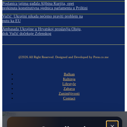
Poslanica jajima gađala Aljbina Kurtija, opet
prekinuta konstitutivna sjednica parlamenta u Prištini
Vučić: Ukrajini nikada nećemo praviti problem na
putu ka EU
Ambasada Ukrajine u Hrvatskoj proslavlja Oluju,
dok Vučić dočekuje Zelenskog
@2026.All Right Reserved. Designed and Developed by Press.co.me
Balkan
Kuhinja
Lifestyle
Zabava
Zanimljivosti
Contact
Naslovna
×