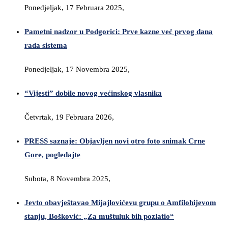
Ponedjeljak, 17 Februara 2025,
Pametni nadzor u Podgorici: Prve kazne već prvog dana
rada sistema
Ponedjeljak, 17 Novembra 2025,
“Vijesti” dobile novog većinskog vlasnika
Četvrtak, 19 Februara 2026,
PRESS saznaje: Objavljen novi otro foto snimak Crne
Gore, pogledajte
Subota, 8 Novembra 2025,
Jevto obavještavao Mijajlovićevu grupu o Amfilohijevom
stanju, Bošković: „Za muštuluk bih pozlatio“