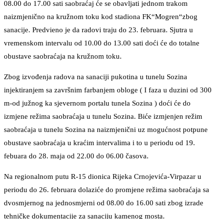
08.00 do 17.00 sati saobraćaj će se obavljati jednom trakom
naizmjenično na kružnom toku kod stadiona FK“Mogren“zbog
sanacije. Predvieno je da radovi traju do 23. februara. Sjutra u
vremenskom intervalu od 10.00 do 13.00 sati doći će do totalne
obustave saobraćaja na kružnom toku.
Zbog izvođenja radova na sanaciji pukotina u tunelu Sozina
injektiranjem sa završnim farbanjem obloge ( I faza u duzini od 300
m-od južnog ka sjevernom portalu tunela Sozina ) doći će do
izmjene režima saobraćaja u tunelu Sozina. Biće izmjenjen režim
saobraćaja u tunelu Sozina na naizmjenični uz mogućnost potpune
obustave saobraćaja u kraćim intervalima i to u periodu od 19.
febuara do 28. maja od 22.00 do 06.00 časova.
Na regionalnom putu R-15 dionica Rijeka Crnojevića-Virpazar u
periodu do 26. februara dolaziće do promjene režima saobraćaja sa
dvosmjernog na jednosmjerni od 08.00 do 16.00 sati zbog izrade
tehničke dokumentacije za sanaciju kamenog mosta.