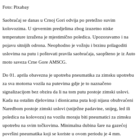
Foto: Pixabay
Saobraćaj se danas u Crnoj Gori odvija po pretežno suvim
kolovozima. U sjevernim predjelima zbog izuzetno niske
temperature izražena je mjestimično poledica. Upozoravamo i na
pojavu sitnijih odrona. Neophodno je vožnju i brzinu prilagoditi
uslovima na putu i poštovati pravila saobraćaja, saopšteno je iz Auto
moto saveza Crne Gore AMSCG.
Do 01. aprila obavezna je upotreba pneumatika za zimsku upotrebu
za sva motorna vozila na putevima gdje je to naznačeno
signalizacijom bez obzira da li na tom putu postoje zimski uslovi.
Kada na ostalim djelovima i dionicama puta koji nijasu obuhvaćeni
Naredbom postoje zimski uslovi (sniježne padavine, snijeg, led ili
poledica na kolovozu) na vozilu moraju biti pneumatici za zimsku
upotrebu na svim točkovima. Minimalna dubina šare na gazećoj
površini pneumatika koji se koriste u ovom periodu je 4 mm.