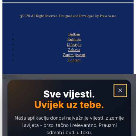
@2026.All Right Reserved. Designed and Developed by Press.co.me
Balkan
Kuhinja
Lifestyle
Zabava
Zanimljivosti
Contact
Naslovna
×
Sve vijesti.
Politika
Uvijek uz tebe.
Društvo
Hronika
Naša aplikacija donosi najvažnije vijesti iz zemlje
Ekonomija
i svijeta - brzo, tačno i relevantno. Preuzmi
odmah i budi u toku.
Sport