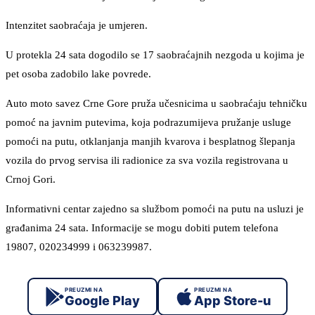
Intenzitet saobraćaja je umjeren.
U protekla 24 sata dogodilo se 17 saobraćajnih nezgoda u kojima je
pet osoba zadobilo lake povrede.
Auto moto savez Crne Gore pruža učesnicima u saobraćaju tehničku
pomoć na javnim putevima, koja podrazumijeva pružanje usluge
pomoći na putu, otklanjanja manjih kvarova i besplatnog šlepanja
vozila do prvog servisa ili radionice za sva vozila registrovana u
Crnoj Gori.
Informativni centar zajedno sa službom pomoći na putu na usluzi je
građanima 24 sata. Informacije se mogu dobiti putem telefona
19807, 020234999 i 063239987.
PREUZMI NA
PREUZMI NA
Google Play
App Store-u