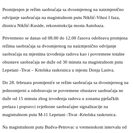
Promijenjen je režim saobraćaja sa dvosmjernog na naizmjenično
odvijanje saobraćaja na magistralnom putu Nikšić-Vilusi I faza,
dionica Nikšić-Kuside, rekonstrukcija mosta Autobaza.
Privremeno se danas od 08.00 do 12.00 časova odobrava promjena
režima saobraćaja sa dvosmjernog na naizmjenično odvijanje
saobraćaja na mjestima izvođenja radova kao i povremene totalne
obustave saobraćaja ne duže od 30 minuta na magistralnom putu
Lepetani -Tivat – Krtolska raskrsnica u mjestu Donja Lastva.
Do 28. februara promijeniće se režim saobraćaja sa dvosmjernog na
jednosmjerni a odobravaju se povremene obustave saobraćaja ne
duže od 15 minuta zbog izvođenja radova u zonama pješačkih
prelaza i popravci svjetlosne saobraćajne signalizacije na
magistralnom putu M-11 Lepetani -Tivat -Krtolska raskrsnica.
Na magistralnom putu Budva-Petrovac u vremenskom intervalu od