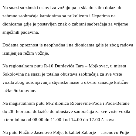
Na snazi su zimski uslovi za vožnju pa u skladu s tim dolazi do
zabrane saobraćaja kamionima sa prikolicom i šleperima na
dionicama gdje je postavljen znak o zabrani saobraćaja za vrijeme
sniježnih padavina.
Dodatna opreznost je neophodna i na dionicama gdje je zbog radova
izmijenjen režim vožnje.
Na regionalnom putu R-10 Đurđevića Tara – Mojkovac, u mjestu
Sokolovina na snazi je totalna obustava saobraćaja za sve vrste
vozila zbog odronjavanja stijenske mase u okviru sanacije kritične
tačke Sokolovine.
Na magistralnom putu M-2 dionica Ribarevine-Poda i Poda-Berane
do 28. februara dolaziće do obustave saobraćaja za sve vrste vozila
u terminima od 08.00 do 11.00 i od 14.00 do 17.00 časova.
Na putu Plužine-Jasenovo Polje, lokalitet Zaborje – Jasenovo Polje