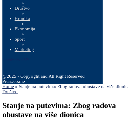
Društvo
Hronika
Ekonomija
Sport
Marketing
6 Augusta, 2026
@2025 - Copyright and All Right Reserved
Press.co.me
Home
»
Stanje na putevima: Zbog radova obustave na više dionica
Društvo
Stanje na putevima: Zbog radova
obustave na više dionica