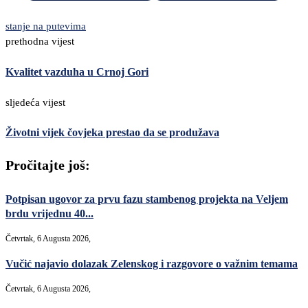
stanje na putevima
prethodna vijest
Kvalitet vazduha u Crnoj Gori
sljedeća vijest
Životni vijek čovjeka prestao da se produžava
Pročitajte još:
Potpisan ugovor za prvu fazu stambenog projekta na Veljem
brdu vrijednu 40...
Četvrtak, 6 Augusta 2026,
Vučić najavio dolazak Zelenskog i razgovore o važnim temama
Četvrtak, 6 Augusta 2026,