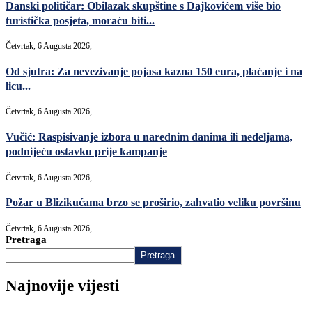
Danski političar: Obilazak skupštine s Dajkovićem više bio
turistička posjeta, moraću biti...
Četvrtak, 6 Augusta 2026,
Od sjutra: Za nevezivanje pojasa kazna 150 eura, plaćanje i na
licu...
Četvrtak, 6 Augusta 2026,
Vučić: Raspisivanje izbora u narednim danima ili nedeljama,
podnijeću ostavku prije kampanje
Četvrtak, 6 Augusta 2026,
Požar u Blizikućama brzo se proširio, zahvatio veliku površinu
Četvrtak, 6 Augusta 2026,
Pretraga
Pretraga
Najnovije vijesti