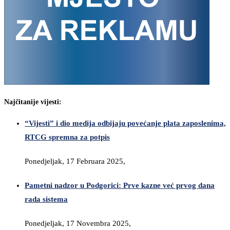
Najčitanije vijesti:
“Vijesti” i dio medija odbijaju povećanje plata zaposlenima,
RTCG spremna za potpis
Ponedjeljak, 17 Februara 2025,
Pametni nadzor u Podgorici: Prve kazne već prvog dana
rada sistema
Ponedjeljak, 17 Novembra 2025,