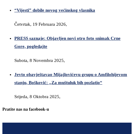
“Vijesti” dobile novog većinskog vlasnika
Četvrtak, 19 Februara 2026,
PRESS saznaje: Objavljen novi otro foto snimak Crne
Gore, pogledajte
Subota, 8 Novembra 2025,
Jevto obavještavao Mijajlovićevu grupu o Amfilohijevom
stanju, Bošković: „Za muštuluk bih pozlatio“
Srijeda, 8 Oktobra 2025,
Pratite nas na facebook-u