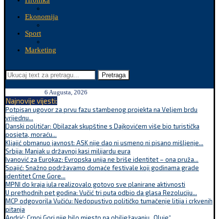
Hronika
Ekonomija
Sport
Marketing
Pretraga
6 Augusta, 2026
Najnovije vijesti:
Potpisan ugovor za prvu fazu stambenog projekta na Veljem brdu
vrijednu...
Danski političar: Obilazak skupštine s Dajkovićem više bio turistička
posjeta, moraću...
Kljajić obmanuo javnost: ASK nije dao ni usmeno ni pisano mišljenje...
Srbija: Manjak u državnoj kasi milijardu eura
Ivanović za Eurokaz: Evropska unija ne briše identitet – ona pruža...
Spajić: Snažno podržavamo domaće festivale koji godinama grade
identitet Crne Gore...
MPNI do kraja jula realizovalo gotovo sve planirane aktivnosti
U prethodnih pet godina: Vučić tri puta odbio da glasa Rezoluciju...
MCP odgovorila Vučiću: Nedopustivo političko tumačenje litija i crkvenih
pitanja
Andrić: Crnoj Gori nije bilo mjesto na obilježavanju „Oluje“