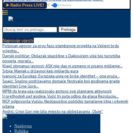
▶️ Radio Press LIVE!
🔊
Pretraga
Najnovije vijesti:
Potpisan ugovor za prvu fazu stambenog projekta na Veljem brdu
vrijednu...
Danski političar: Obilazak skupštine s Dajkovićem više bio turistička
posjeta, moraću...
Kljajić obmanuo javnost: ASK nije dao ni usmeno ni pisano mišljenje...
Srbija: Manjak u državnoj kasi milijardu eura
Ivanović za Eurokaz: Evropska unija ne briše identitet – ona pruža...
Spajić: Snažno podržavamo domaće festivale koji godinama grade
identitet Crne Gore...
MPNI do kraja jula realizovalo gotovo sve planirane aktivnosti
U prethodnih pet godina: Vučić tri puta odbio da glasa Rezoluciju...
MCP odgovorila Vučiću: Nedopustivo političko tumačenje litija i crkvenih
pitanja
Andrić: Crnoj Gori nije bilo mjesto na obilježavanju „Oluje“
Naslovna
Politika