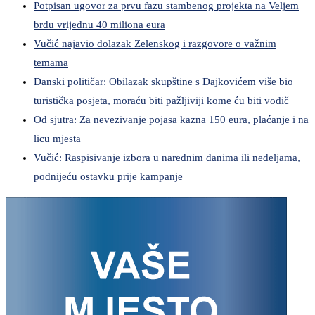
Potpisan ugovor za prvu fazu stambenog projekta na Veljem
brdu vrijednu 40 miliona eura
Vučić najavio dolazak Zelenskog i razgovore o važnim
temama
Danski političar: Obilazak skupštine s Dajkovićem više bio
turistička posjeta, moraću biti pažljiviji kome ću biti vodič
Od sjutra: Za nevezivanje pojasa kazna 150 eura, plaćanje i na
licu mjesta
Vučić: Raspisivanje izbora u narednim danima ili nedeljama,
podnijeću ostavku prije kampanje