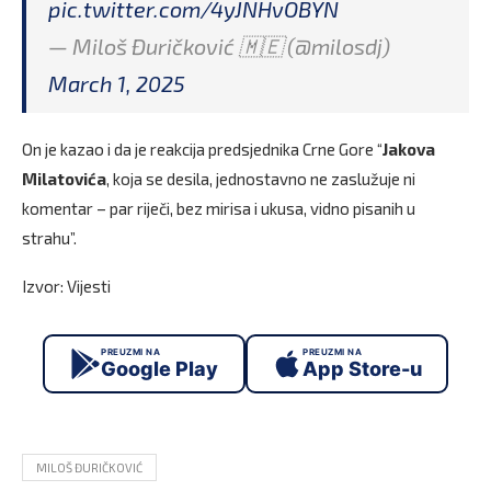
pic.twitter.com/4yJNHvOBYN
— Miloš Đuričković 🇲🇪 (@milosdj)
March 1, 2025
On je kazao i da je reakcija predsjednika Crne Gore “
Jakova
Milatovića
, koja se desila, jednostavno ne zaslužuje ni
komentar – par riječi, bez mirisa i ukusa, vidno pisanih u
strahu”.
Izvor: Vijesti
PREUZMI NA
PREUZMI NA
Google Play
App Store-u
MILOŠ ĐURIČKOVIĆ