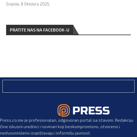
Srijeda, 8 Oktobra 2025,
PRATITE NAS NA FACEBOOK-U
Press.co.me je profesionalan, odgovoran portal sa stavom. Redakciju
čine iskusni urednici i novinari koji beskompromisno, otvoreno i
nedvosmisleno izvještavaju i informišu javnost.