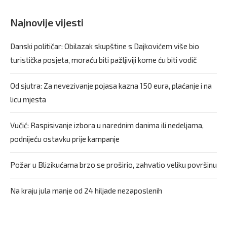
Najnovije vijesti
Danski političar: Obilazak skupštine s Dajkovićem više bio
turistička posjeta, moraću biti pažljiviji kome ću biti vodič
Od sjutra: Za nevezivanje pojasa kazna 150 eura, plaćanje i na
licu mjesta
Vučić: Raspisivanje izbora u narednim danima ili nedeljama,
podnijeću ostavku prije kampanje
Požar u Blizikućama brzo se proširio, zahvatio veliku površinu
Na kraju jula manje od 24 hiljade nezaposlenih