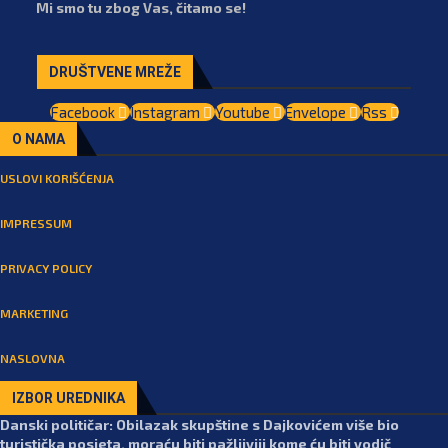
Mi smo tu zbog Vas, čitamo se!
DRUŠTVENE MREŽE
Facebook
Instagram
Youtube
Envelope
Rss
O NAMA
USLOVI KORIŠĆENJA
IMPRESSUM
PRIVACY POLICY
MARKETING
NASLOVNA
IZBOR UREDNIKA
Danski političar: Obilazak skupštine s Dajkovićem više bio
turistička posjeta, moraću biti pažljiviji kome ću biti vodič