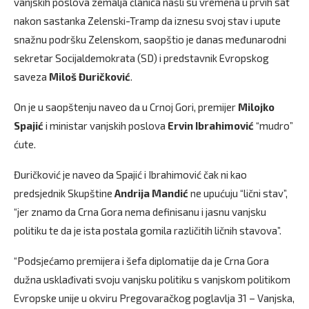
vanjskih poslova zemalja članica našli su vremena u prvih sat
nakon sastanka Zelenski-Tramp da iznesu svoj stav i upute
snažnu podršku Zelenskom, saopštio je danas međunarodni
sekretar Socijaldemokrata (SD) i predstavnik Evropskog
saveza
Miloš Đuričković
.
On je u saopštenju naveo da u Crnoj Gori, premijer
Milojko
Spajić
i ministar vanjskih poslova
Ervin
Ibrahimović
“mudro”
ćute.
Đuričković je naveo da Spajić i Ibrahimović čak ni kao
predsjednik Skupštine
Andrija Mandić
ne upućuju “lični stav”,
“jer znamo da Crna Gora nema definisanu i jasnu vanjsku
politiku te da je ista postala gomila različitih ličnih stavova”.
“Podsjećamo premijera i šefa diplomatije da je Crna Gora
dužna usklađivati svoju vanjsku politiku s vanjskom politikom
Evropske unije u okviru Pregovaračkog poglavlja 31 – Vanjska,