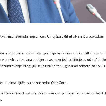
itku reisu Islamske zajednice u Crnoj Gori,
Rifatu Fejziću
, povodom
 svim pripadnicima islamske vjeroispovijesti iskrene čestitke povod
jerskih svetkovina podsjeća nas na vrijednosti koje su od suštins
azumijevanje. Njegujući kulturnu baštinu, gradimo temelje za bolju i
đu ljudima ključni su za napredak Crne Gore.
i uspješno društvo i učiniti našu zemlju boljim mjestom za život.
n.