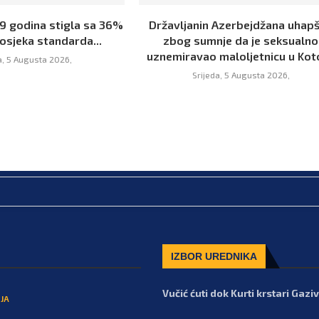
19 godina stigla sa 36%
Državljanin Azerbejdžana uhap
osjeka standarda...
zbog sumnje da je seksualno
uznemiravao maloljetnicu u Kot
a, 5 Augusta 2026,
Srijeda, 5 Augusta 2026,
IZBOR UREDNIKA
Vučić ćuti dok Kurti krstari Gaz
JA