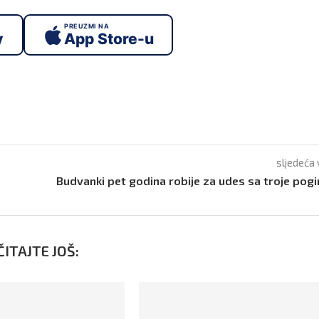
PREUZMI NA
y
App Store-u
sljedeća 
Budvanki pet godina robije za udes sa troje pogi
ITAJTE JOŠ: