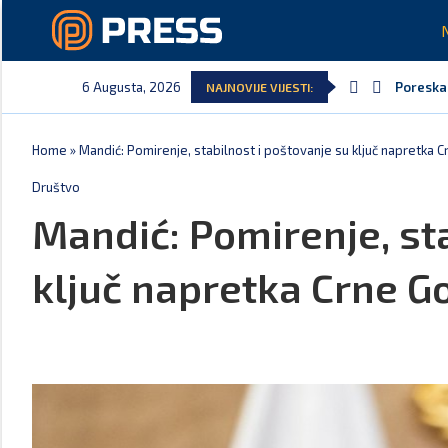
6 Augusta, 2026
Poreska 
NAJNOVIJE VIJESTI:
Laković:
Crna Gor
Aerodrom
EPCG: Si
Spajić: 
Home
»
Mandić: Pomirenje, stabilnost i poštovanje su ključ napretka 
Društvo
Mandić: Pomirenje, st
ključ napretka Crne G