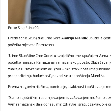
Foto: Skupština CG
Predsjednik Skupštine Crne Gore
Andrija Mandić
uputio je čest
početka mjeseca Ramazana.
“U ime Skupštine Crne Gore i u svoje lično ime, upućujem Vama i
početka mjeseca Ramazana i ramazanskog posta. Obilježavanje v
značaja i u savremenom društvu – mir, stabilnost i međusobno r
prosperitetniju budućnost”, navodi se u saopštenju Mandića.
Prema njegovim riječima, pomirenje, stabilnost i poštovanje me
“Samo zajedničkim razumijevanjem i uvažavanjem možemo stvorit
Vam ramazanski dani donesu mir, zdravlje i sreću”, zaključio je o