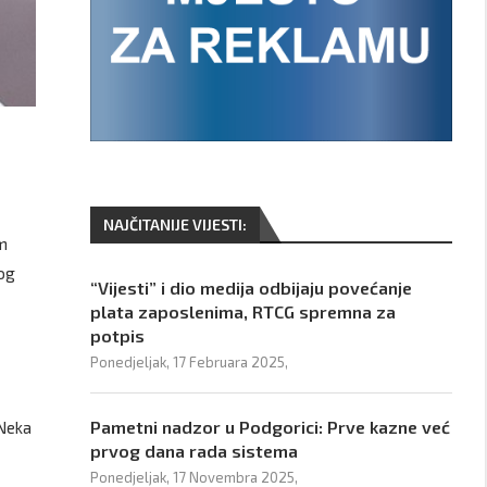
NAJČITANIJE VIJESTI:
om
kog
“Vijesti” i dio medija odbijaju povećanje
plata zaposlenima, RTCG spremna za
potpis
Ponedjeljak, 17 Februara 2025,
Pametni nadzor u Podgorici: Prve kazne već
 Neka
prvog dana rada sistema
Ponedjeljak, 17 Novembra 2025,