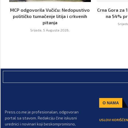
MCP odgovorila Vučiću: Nedopustivo
Crna Gora za 
političko tumačenje litija i crkvenih
na 54% pr
pitanja
Srijed
Srijeda, 5 Augusta 2026,
O NAMA
Press.co.me je profesionalan, odgovoran
portal sa stavom. Redakciju čine iskusni
USLOVI KORIŠĆEN
urednici i novinari koji beskompromisno,