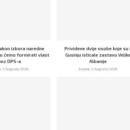
Nakon izbora naredne
Prividene dvije osobe koje su 
o ćemo formirati vlast
Gusinju isticale zastavu Velik
bez DPS-a
Albanije
a, 5 Augusta 2026,
Srijeda, 5 Augusta 2026,