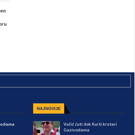
šen
oru
NAJNOVIJE
ivodama
Vučić ćuti dok Kurti krstari
Gazivodama