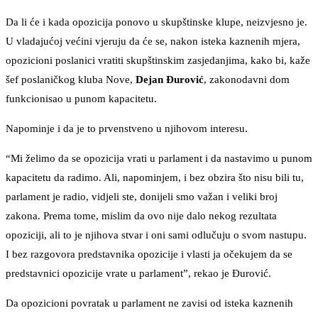
Da li će i kada opozicija ponovo u skupštinske klupe, neizvjesno je.
U vladajućoj većini vjeruju da će se, nakon isteka kaznenih mjera,
opozicioni poslanici vratiti skupštinskim zasjedanjima, kako bi, kaže
šef poslaničkog kluba Nove,
Dejan Đurović
, zakonodavni dom
funkcionisao u punom kapacitetu.
Napominje i da je to prvenstveno u njihovom interesu.
“Mi želimo da se opozicija vrati u parlament i da nastavimo u punom
kapacitetu da radimo. Ali, napominjem, i bez obzira što nisu bili tu,
parlament je radio, vidjeli ste, donijeli smo važan i veliki broj
zakona. Prema tome, mislim da ovo nije dalo nekog rezultata
opoziciji, ali to je njihova stvar i oni sami odlučuju o svom nastupu.
I bez razgovora predstavnika opozicije i vlasti ja očekujem da se
predstavnici opozicije vrate u parlament”, rekao je Đurović.
Da opozicioni povratak u parlament ne zavisi od isteka kaznenih