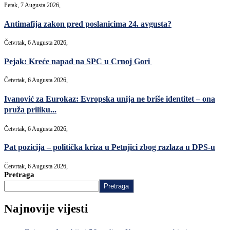
Petak, 7 Augusta 2026,
Antimafija zakon pred poslanicima 24. avgusta?
Četvrtak, 6 Augusta 2026,
Pejak: Kreće napad na SPC u Crnoj Gori
Četvrtak, 6 Augusta 2026,
Ivanović za Eurokaz: Evropska unija ne briše identitet – ona
pruža priliku...
Četvrtak, 6 Augusta 2026,
Pat pozicija – politička kriza u Petnjici zbog razlaza u DPS-u
Četvrtak, 6 Augusta 2026,
Pretraga
Pretraga
Najnovije vijesti