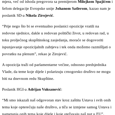
mjera, već od ishoda pregovora sa premijerom
Milojkom Spajićem
i
šefom delegacije Evropske unije
Johanom Satlerom
, kazao nam je
poslanik SD-a
Nikola Zirojević
.
“Prije nego što bi se eventualno poslanici opozicije vratili na
redovne sjednice, dakle u redovan politički život, u redovan rad, u
toku proljećnog skupštinskog zasjedanja, moraće se dogovoriti
ispunjavanje opozicijalnih zahtjeva i tek onda možemo razmišljati o
povratku na plenum”, rekao je Zirojević.
A opozicija traži od parlamentarne većine, odnosno predsjednika
Vlade, da teme koje dijele i polarizuju crnogorsko društvo ne mogu
biti na dnevnom redu Skupštine.
Poslanik HGI-a
Adrijan Vuksanović
:
“Mi smo iskazali naš odgovoran stav kroz zaštitu Ustava i svih onih
tema koje opterećuju naše društvo, a tiču se izmjene samog Ustava i
nametanja onih tema koje dijele i koje otežavaju naš put u EU”,