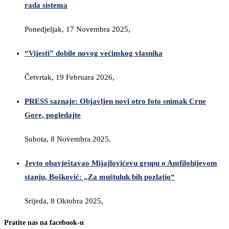
rada sistema
Ponedjeljak, 17 Novembra 2025,
“Vijesti” dobile novog većinskog vlasnika
Četvrtak, 19 Februara 2026,
PRESS saznaje: Objavljen novi otro foto snimak Crne
Gore, pogledajte
Subota, 8 Novembra 2025,
Jevto obavještavao Mijajlovićevu grupu o Amfilohijevom
stanju, Bošković: „Za muštuluk bih pozlatio“
Srijeda, 8 Oktobra 2025,
Pratite nas na facebook-u