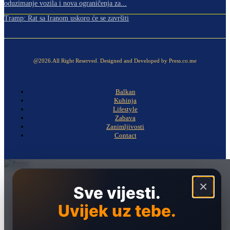
oduzimanje vozila i nova ograničenja za...
Tramp: Rat sa Iranom uskoro će se završiti
@2026.All Right Reserved. Designed and Developed by Press.co.me
Balkan
Kuhinja
Lifestyle
Zabava
Zanimljivosti
Contact
Naslovna
×
Sve vijesti.
Politika
Uvijek uz tebe.
Društvo
Hronika