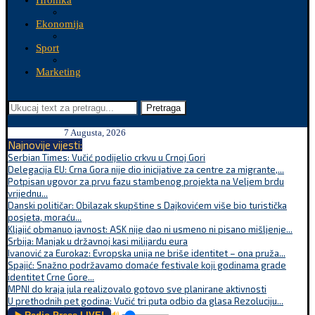
Hronika
Ekonomija
Sport
Marketing
Pretraga
7 Augusta, 2026
Najnovije vijesti:
Serbian Times: Vučić podijelio crkvu u Crnoj Gori
Delegacija EU: Crna Gora nije dio inicijative za centre za migrante,...
Potpisan ugovor za prvu fazu stambenog projekta na Veljem brdu
vrijednu...
Danski političar: Obilazak skupštine s Dajkovićem više bio turistička
posjeta, moraću...
Kljajić obmanuo javnost: ASK nije dao ni usmeno ni pisano mišljenje...
Srbija: Manjak u državnoj kasi milijardu eura
Ivanović za Eurokaz: Evropska unija ne briše identitet – ona pruža...
Spajić: Snažno podržavamo domaće festivale koji godinama grade
identitet Crne Gore...
MPNI do kraja jula realizovalo gotovo sve planirane aktivnosti
U prethodnih pet godina: Vučić tri puta odbio da glasa Rezoluciju...
🔊