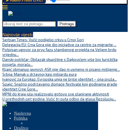
▶️ Radio Press LIVE!
Pretraga
Najnovije vijesti:
Serbian Times: Vučić podijelio crkvu u Crnoj Gori
Delegacija EU: Crna Gora nije dio inicijative za centre za migrante,...
Potpisan ugovor za prvu fazu stambenog projekta na Veljem brdu
vrijednu...
Danski političar: Obilazak skupštine s Dajkovićem više bio turistička
posjeta, moraću...
Kljajić obmanuo javnost: ASK nije dao ni usmeno ni pisano mišljenje...
Srbija: Manjak u državnoj kasi milijardu eura
Ivanović za Eurokaz: Evropska unija ne briše identitet – ona pruža...
Spajić: Snažno podržavamo domaće festivale koji godinama grade
identitet Crne Gore...
MPNI do kraja jula realizovalo gotovo sve planirane aktivnosti
U prethodnih pet godina: Vučić tri puta odbio da glasa Rezoluciju...
Naslovna
Politika
Društvo