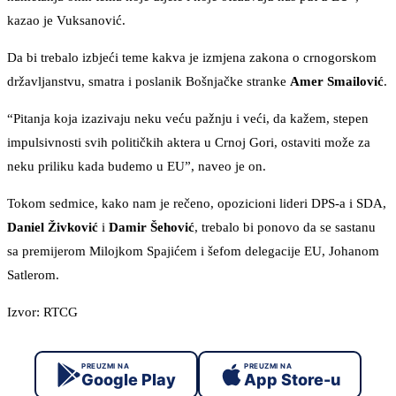
kazao je Vuksanović.
Da bi trebalo izbjeći teme kakva je izmjena zakona o crnogorskom
državljanstvu, smatra i poslanik Bošnjačke stranke
Amer Smailović
.
“Pitanja koja izazivaju neku veću pažnju i veći, da kažem, stepen
impulsivnosti svih političkih aktera u Crnoj Gori, ostaviti može za
neku priliku kada budemo u EU”, naveo je on.
Tokom sedmice, kako nam je rečeno, opozicioni lideri DPS-a i SDA,
Daniel Živković
i
Damir Šehović
, trebalo bi ponovo da se sastanu
sa premijerom Milojkom Spajićem i šefom delegacije EU, Johanom
Satlerom.
Izvor: RTCG
PREUZMI NA
PREUZMI NA
Google Play
App Store-u