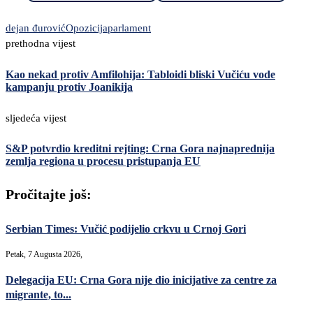
dejan đurović
Opozicija
parlament
prethodna vijest
Kao nekad protiv Amfilohija: Tabloidi bliski Vučiću vode
kampanju protiv Joanikija
sljedeća vijest
S&P potvrdio kreditni rejting: Crna Gora najnaprednija
zemlja regiona u procesu pristupanja EU
Pročitajte još:
Serbian Times: Vučić podijelio crkvu u Crnoj Gori
Petak, 7 Augusta 2026,
Delegacija EU: Crna Gora nije dio inicijative za centre za
migrante, to...