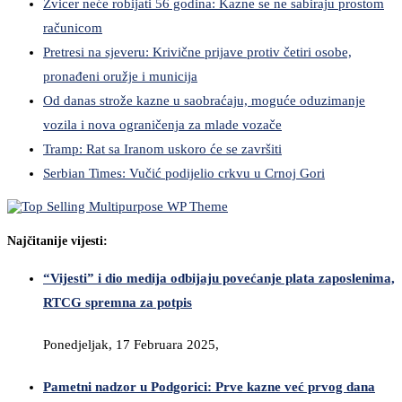
Zvicer neće robijati 56 godina: Kazne se ne sabiraju prostom
računicom
Pretresi na sjeveru: Krivične prijave protiv četiri osobe,
pronađeni oružje i municija
Od danas strože kazne u saobraćaju, moguće oduzimanje
vozila i nova ograničenja za mlade vozače
Tramp: Rat sa Iranom uskoro će se završiti
Serbian Times: Vučić podijelio crkvu u Crnoj Gori
Najčitanije vijesti:
“Vijesti” i dio medija odbijaju povećanje plata zaposlenima,
RTCG spremna za potpis
Ponedjeljak, 17 Februara 2025,
Pametni nadzor u Podgorici: Prve kazne već prvog dana