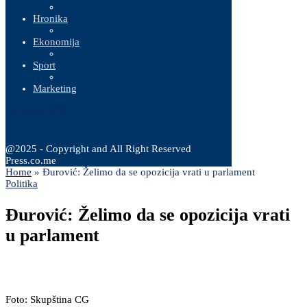
Hronika
Ekonomija
Sport
Marketing
7 Augusta, 2026
@2025 - Copyright and All Right Reserved
Press.co.me
Home
»
Ðurović: Želimo da se opozicija vrati u parlament
Politika
Ðurović: Želimo da se opozicija vrati
u parlament
Foto: Skupština CG