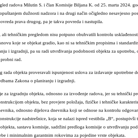
led radova Milutin S. i član Komisije Biljana K. od 25. marta 2024. go
ropuštanjem dužnosti nadzora i na drugi način očigledno nesavjesno pos
 povreda prava drugog, pa je takva povreda i nastupila.
ta, ali tehničkim pregledom nisu potpuno obuhvatili kontrolu usklađenost
vu koje se objekat gradio, kao ni sa tehničkim propisima i standardim
ju i izgradnji, pa su radi utvrđivanja podobnosti objekta za upotrebu, 
 probni rad.
bnog rada objekta proveravali ispunjenost uslova za izdavanje upotrebne d
redbama Zakona o planiranju i izgradnji.
e za izgradnju objekta, odnosno za izvođenje radova, jer su tehnički pre
trukcijom objekta, bez provjere položaja, fizičke i tehničke karakteris
dnevnika, odnosno dijelova dnevnika koji se odnose na kontrolu odgova
nstrukcije nadstrešnice, koja se nalazi ispred vestibila „B“, postupivši 
objekta, sastavu komisije, sadržini predloga komisije o utvrđivanju po
rebe i minimalnim garantnim rokovima za pojedine vrste objekata.