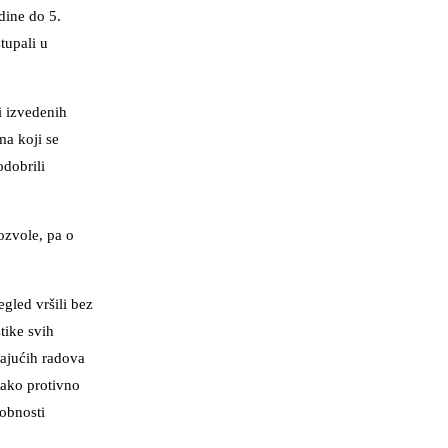
dine do 5.
tupali u
i izvedenih
a koji se
odobrili
ozvole, pa o
gled vršili bez
tike svih
rajućih radova
tako protivno
dobnosti