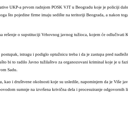
cijative UKP-a prvom radnjom POSK VJT u Beogradu koje je policiji dal
zloga što pojedine firme imaju sedište na teritoriji Beograda, a nakon t
a rešenje o supstituciji Vrhovnog javnog tužioca, kojem će odlučivati 
 postupak, istragu i podiglo optužnicu treba i da je zastupa pred nadl
što bi to radilo Javno tužilaštvo za organozovani kriminal koje je u fazi
ovom Sadu.
 kao i društvene okolnosti koje su usledile, napominjem da je Više jav
odom sumnje na izvršena krivična dela i procesuiranje odgovornih lic