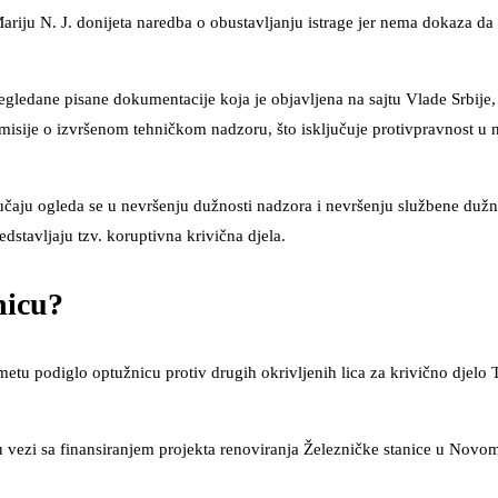
riju N. J. donijeta naredba o obustavljanju istrage jer nema dokaza da s
egledane pisane dokumentacije koja je objavljena na sajtu Vlade Srbije,
misije o izvršenom tehničkom nadzoru, što isključuje protivpravnost u
čaju ogleda se u nevršenju dužnosti nadzora i nevršenju službene dužno
dstavljaju tzv. koruptivna krivična djela.
nicu?
tu podiglo optužnicu protiv drugih okrivljenih lica za krivično djelo 
u vezi sa finansiranjem projekta renoviranja Železničke stanice u Novo