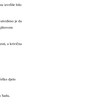
u izvršile bilo
 utvrđeno je da
 njihovom
sti, a krivična
Teško djelo
m Sadu,