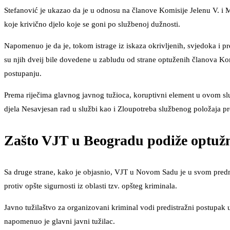
Stefanović je ukazao da je u odnosu na članove Komisije Jelenu V. i Ma
koje krivično djelo koje se goni po službenoj dužnosti.
Napomenuo je da je, tokom istrage iz iskaza okrivljenih, svjedoka i pr
su njih dveij bile dovedene u zabludu od strane optuženih članova Ko
postupanju.
Prema riječima glavnog javnog tužioca, koruptivni element u ovom slu
djela Nesavjesan rad u službi kao i Zloupotreba službenog položaja pre
Zašto VJT u Beogradu podiže optuž
Sa druge strane, kako je objasnio, VJT u Novom Sadu je u svom predme
protiv opšte sigurnosti iz oblasti tzv. opšteg kriminala.
Javno tužilaštvo za organizovani kriminal vodi predistražni postupak 
napomenuo je glavni javni tužilac.