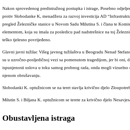
Nakon sprovedenog predistražnog postupka i istrage, Posebno odjeljen
protiv Slobodanke K, menadžera za razvoj investicija AD “Infrastruktu
pregled Železničke stanice u Novom Sadu Milutina S. i člana te Komisi
elementom, koja su imala za posledicu pad nadstrešnice na toj Železni
teško tjelesno povrijeđeno.
Glavni javni tužilac Višeg javnog tužilaštva u Beogradu Nenad Stefano
su u uzročno-posljedičnoj vezi sa pomenutom tragedijom, jer bi oni, da
ispunjenosti uslova u toku samog probnog rada, onda mogli vizuelno 
njenom obrušavanju.
Slobodanki K. optužnicom se na teret stavlja krivično djelo Zloupotreb
Milutin S. i Biljana K. optužnicom se terete za krivično djelo Nesavjesa
Obustavljena istraga