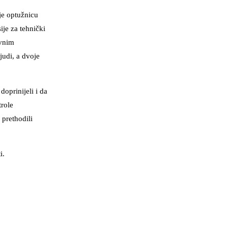
je optužnicu
ije za tehnički
ivnim
judi, a dvoje
oprinijeli i da
trole
prethodili
i.