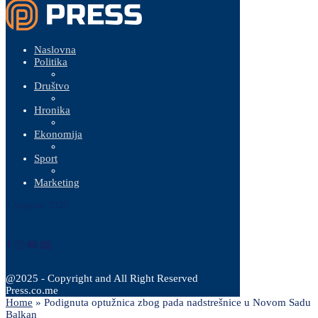
Naslovna
Politika
Društvo
Hronika
Ekonomija
Sport
Marketing
7 Augusta, 2026
@2025 - Copyright and All Right Reserved
Press.co.me
Home
»
Podignuta optužnica zbog pada nadstrešnice u Novom Sadu
Balkan