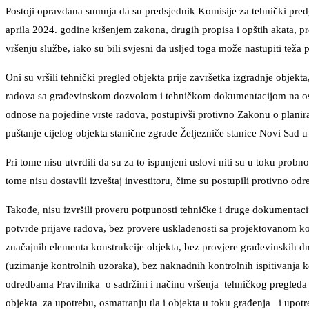
Postoji opravdana sumnja da su predsjednik Komisije za tehnički predg
aprila 2024. godine kršenjem zakona, drugih propisa i opštih akata, p
vršenju službe, iako su bili svjesni da usljed toga može nastupiti teža
Oni su vršili tehnički pregled objekta prije završetka izgradnje objek
radova sa građevinskom dozvolom i tehničkom dokumentacijom na osno
odnose na pojedine vrste radova, postupivši protivno Zakonu o planiran
puštanje cijelog objekta stanične zgrade Željezniče stanice Novi Sad u
Pri tome nisu utvrdili da su za to ispunjeni uslovi niti su u toku pro
tome nisu dostavili izveštaj investitoru, čime su postupili protivno od
Takođe, nisu izvršili proveru potpunosti tehničke i druge dokumentacij
potvrde prijave radova, bez provere usklađenosti sa projektovanom kons
značajnih elementa konstrukcije objekta, bez provjere građevinskih 
(uzimanje kontrolnih uzoraka), bez naknadnih kontrolnih ispitivanja ko
odredbama Pravilnika o sadržini i načinu vršenja tehničkog pregleda 
objekta za upotrebu, osmatranju tla i objekta u toku građenja i upot