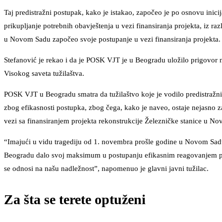
Taj predistražni postupak, kako je istakao, započeo je po osnovu ini
prikupljanje potrebnih obavještenja u vezi finansiranja projekta, iz ra
u Novom Sadu započeo svoje postupanje u vezi finansiranja projekta.
Stefanović je rekao i da je POSK VJT je u Beogradu uložilo prigovor n
Visokog saveta tužilaštva.
POSK VJT u Beogradu smatra da tužilaštvo koje je vodilo predistražni
zbog efikasnosti postupka, zbog čega, kako je naveo, ostaje nejasno za
vezi sa finansiranjem projekta rekonstrukcije Železničke stanice u N
“Imajući u vidu tragediju od 1. novembra prošle godine u Novom Sadu,
Beogradu dalo svoj maksimum u postupanju efikasnim reagovanjem pov
se odnosi na našu nadležnost”, napomenuo je glavni javni tužilac.
Za šta se terete optuženi