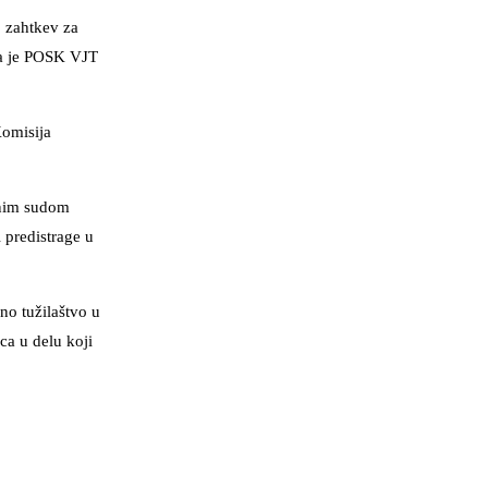
o zahtkev za
oga je POSK VJT
Komisija
ežnim sudom
 predistrage u
no tužilaštvo u
a u delu koji