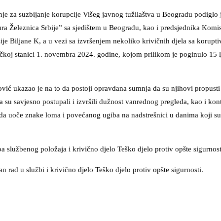
je za suzbijanje korupcije Višeg javnog tužilaštva u Beogradu podiglo 
ra Železnica Srbije” sa sjedištem u Beogradu, kao i predsjednika Komis
je Biljane K, a u vezi sa izvršenjem nekoliko krivičnih djela sa korupt
čkoj stanici 1. novembra 2024. godine, kojom prilikom je poginulo 15 l
vić ukazao je na to da postoji opravdana sumnja da su njihovi propusti d
 su savjesno postupali i izvršili dužnost vanrednog pregleda, kao i kon
da uoče znake loma i povećanog ugiba na nadstrešnici u danima koji su 
a službenog položaja i krivično djelo Teško djelo protiv opšte sigurnost
n rad u službi i krivično djelo Teško djelo protiv opšte sigurnosti.