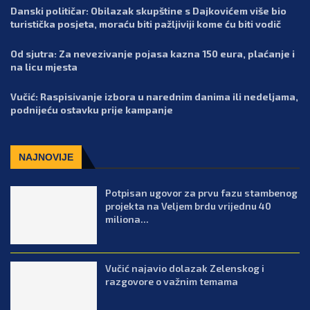
Danski političar: Obilazak skupštine s Dajkovićem više bio
turistička posjeta, moraću biti pažljiviji kome ću biti vodič
Od sjutra: Za nevezivanje pojasa kazna 150 eura, plaćanje i
na licu mjesta
Vučić: Raspisivanje izbora u narednim danima ili nedeljama,
podnijeću ostavku prije kampanje
NAJNOVIJE
Potpisan ugovor za prvu fazu stambenog
projekta na Veljem brdu vrijednu 40
miliona...
Vučić najavio dolazak Zelenskog i
razgovore o važnim temama