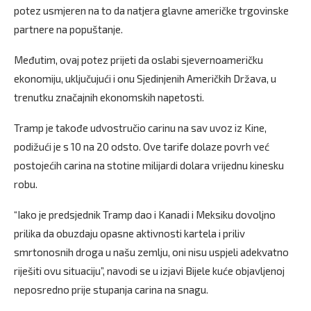
potez usmjeren na to da natjera glavne američke trgovinske
partnere na popuštanje.
Međutim, ovaj potez prijeti da oslabi sjevernoameričku
ekonomiju, uključujući i onu Sjedinjenih Američkih Država, u
trenutku značajnih ekonomskih napetosti.
Tramp je takođe udvostručio carinu na sav uvoz iz Kine,
podižući je s 10 na 20 odsto. Ove tarife dolaze povrh već
postojećih carina na stotine milijardi dolara vrijednu kinesku
robu.
“Iako je predsjednik Tramp dao i Kanadi i Meksiku dovoljno
prilika da obuzdaju opasne aktivnosti kartela i priliv
smrtonosnih droga u našu zemlju, oni nisu uspjeli adekvatno
riješiti ovu situaciju”, navodi se u izjavi Bijele kuće objavljenoj
neposredno prije stupanja carina na snagu.