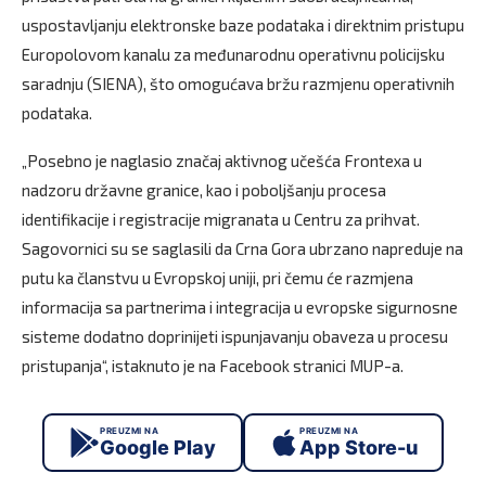
uspostavljanju elektronske baze podataka i direktnim pristupu
Europolovom kanalu za međunarodnu operativnu policijsku
saradnju (SIENA), što omogućava bržu razmjenu operativnih
podataka.
„Posebno je naglasio značaj aktivnog učešća Frontexa u
nadzoru državne granice, kao i poboljšanju procesa
identifikacije i registracije migranata u Centru za prihvat.
Sagovornici su se saglasili da Crna Gora ubrzano napreduje na
putu ka članstvu u Evropskoj uniji, pri čemu će razmjena
informacija sa partnerima i integracija u evropske sigurnosne
sisteme dodatno doprinijeti ispunjavanju obaveza u procesu
pristupanja“, istaknuto je na Facebook stranici MUP-a.
PREUZMI NA
PREUZMI NA
Google Play
App Store-u