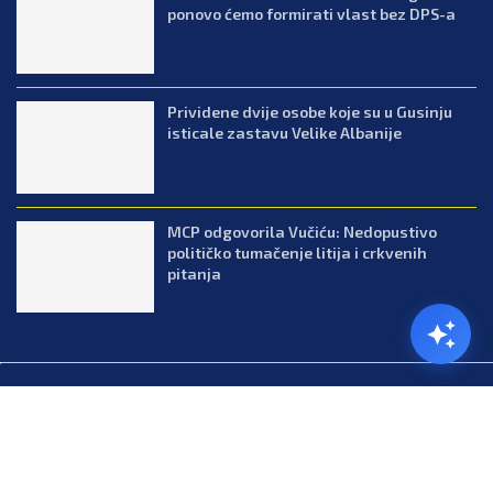
ponovo ćemo formirati vlast bez DPS-a
Prividene dvije osobe koje su u Gusinju
isticale zastavu Velike Albanije
MCP odgovorila Vučiću: Nedopustivo
političko tumačenje litija i crkvenih
pitanja
@2026.All Right Reserved. Designed and Developed by Press.co.me
Balkan
Kuhinja
Lifestyle
Zabava
Zanimljivosti
Contact