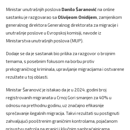
Ministar unutrašnjih poslova
Danilo Šaranović
na online
sastanku je razgovarao sa
Olivijeom Onidijem
, zamjenikom
generalnog direktora Generalnog direktorata za migracije i
unutrašnje poslove u Evropskoj komisiji, navode iz
Ministarstva unutrašnjih poslova (MUP).
Dodaje se da je sastanak bio prilika za razgovor o brojnim
temama, s posebnim fokusom na borbu protiv
prekograničnog kriminala, upravljanje migracijama i ostvarene
rezultate u toj oblasti.
Ministar Šaranović je istakao da je u 2024. godini broj
registrovanih migranata u Crnoj Gori smanjen za 40% u
odnosu na prethodnu godinu, uz značajno efikasnije
sprečavanje ilegalnih migracija. Takvi rezultati su postignuti
zahvaljujući pooštrenim graničnim kontrolama, pojačanom
prisustvu patrola na granici i ključnim saobraćajnicama,