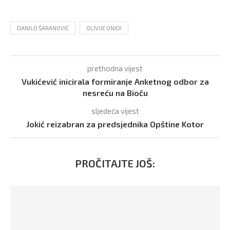
DANILO ŠARANOVIĆ
OLIVIJE ONIDI
prethodna vijest
Vukićević inicirala formiranje Anketnog odbor za
nesreću na Bioču
sljedeća vijest
Jokić reizabran za predsjednika Opštine Kotor
PROČITAJTE JOŠ: