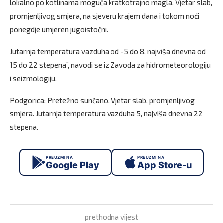
lokalno po kotlinama moguća kratkotrajno magla. Vjetar slab,
promjenljivog smjera, na sjeveru krajem dana i tokom noći
ponegdje umjeren jugoistočni.
Jutarnja temperatura vazduha od -5 do 8, najviša dnevna od
15 do 22 stepena”, navodi se iz Zavoda za hidrometeorologiju
i seizmologiju.
Podgorica: Pretežno sunčano. Vjetar slab, promjenljivog
smjera. Jutarnja temperatura vazduha 5, najviša dnevna 22
stepena.
PREUZMI NA
PREUZMI NA
Google Play
App Store-u
prethodna vijest