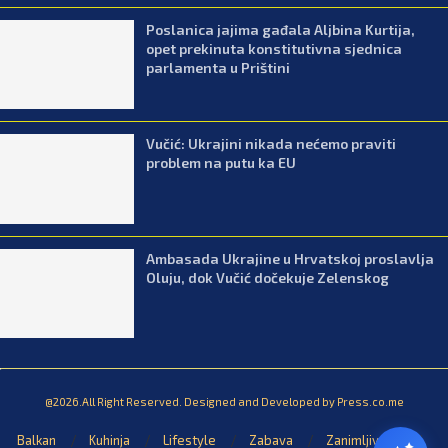
Poslanica jajima gađala Aljbina Kurtija,
opet prekinuta konstitutivna sjednica
parlamenta u Prištini
Vučić: Ukrajini nikada nećemo praviti
problem na putu ka EU
Ambasada Ukrajine u Hrvatskoj proslavlja
Oluju, dok Vučić dočekuje Zelenskog
@2026.All Right Reserved. Designed and Developed by Press.co.me
Balkan
Kuhinja
Lifestyle
Zabava
Zanimljivosti