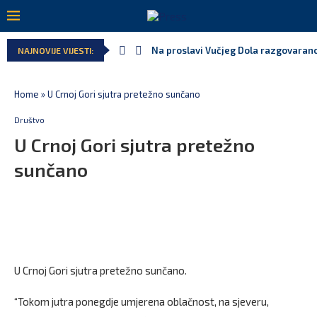
Na proslavi Vučjeg Dola razgovarano
NAJNOVIJE VIJESTI:
Home
»
U Crnoj Gori sjutra pretežno sunčano
Društvo
U Crnoj Gori sjutra pretežno
sunčano
U Crnoj Gori sjutra pretežno sunčano.
“Tokom jutra ponegdje umjerena oblačnost, na sjeveru,