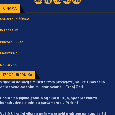
O NAMA
USLOVI KORIŠĆENJA
IMPRESSUM
PRIVACY POLICY
MARKETING
NASLOVNA
IZBOR UREDNIKA
Vrijedna donacija Ministarstva prosvjete, nauke i inovacija
obrazovno-vaspitnim ustanovama u Crnoj Gori
Poslanica jajima gađala Aljbina Kurtija, opet prekinuta
konstitutivna sjednica parlamenta u Prištini
Vučić: Ukrajini nikada nećemo praviti problem na putu ka EU