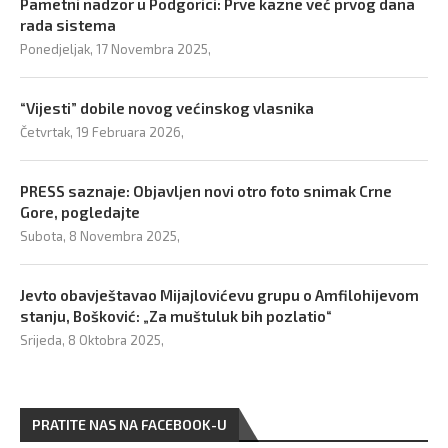
Pametni nadzor u Podgorici: Prve kazne već prvog dana
rada sistema
Ponedjeljak, 17 Novembra 2025,
“Vijesti” dobile novog većinskog vlasnika
Četvrtak, 19 Februara 2026,
PRESS saznaje: Objavljen novi otro foto snimak Crne
Gore, pogledajte
Subota, 8 Novembra 2025,
Jevto obavještavao Mijajlovićevu grupu o Amfilohijevom
stanju, Bošković: „Za muštuluk bih pozlatio“
Srijeda, 8 Oktobra 2025,
PRATITE NAS NA FACEBOOK-U