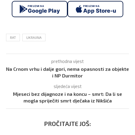
PREUZMI NA
PREUZMI NA
Google Play
App Store-u
RAT
UKRAJINA
prethodna vijest
Na Crnom vrhu i dalje gori, nema opasnosti za objekte
i NP Durmitor
sljedeća vijest
Mjeseci bez dijagnoze i na koncu – smrt: Da li se
mogla spriječiti smrt dječaka iz Nikšića
PROČITAJTE JOŠ: