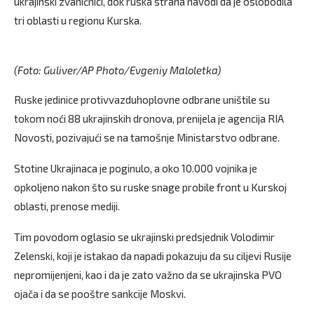
ukrajinski zvaničnici, dok ruska strana navodi da je oslobodila
tri oblasti u regionu Kurska.
(Foto: Guliver/AP Photo/Evgeniy Maloletka)
Ruske jedinice protivvazduhoplovne odbrane uništile su
tokom noći 88 ukrajinskih dronova, prenijela je agencija RIA
Novosti, pozivajući se na tamošnje Ministarstvo odbrane.
Stotine Ukrajinaca je poginulo, a oko 10.000 vojnika je
opkoljeno nakon što su ruske snage probile front u Kurskoj
oblasti, prenose mediji.
Tim povodom oglasio se ukrajinski predsjednik Volodimir
Zelenski, koji je istakao da napadi pokazuju da su ciljevi Rusije
nepromijenjeni, kao i da je zato važno da se ukrajinska PVO
ojača i da se pooštre sankcije Moskvi.