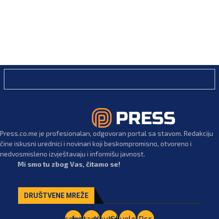
Press.co.me je profesionalan, odgovoran portal sa stavom. Redakciju
čine iskusni urednici i novinari koji beskompromisno, otvoreno i
nedvosmisleno izvještavaju i informišu javnost.
Mi smo tu zbog Vas, čitamo se!
DRUŠTVENE MREŽE
Facebook
Instagram
Youtube
Envelope
Rss