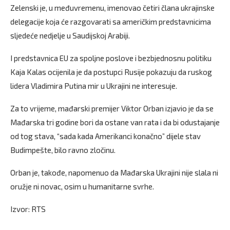
Zelenski je, u međuvremenu, imenovao četiri člana ukrajinske
delegacije koja će razgovarati sa američkim predstavnicima
sljedeće nedjelje u Saudijskoj Arabiji.
I predstavnica EU za spoljne poslove i bezbjednosnu politiku
Kaja Kalas ocijenila je da postupci Rusije pokazuju da ruskog
lidera Vladimira Putina mir u Ukrajini ne interesuje.
Za to vrijeme, mađarski premijer Viktor Orban izjavio je da se
Mađarska tri godine bori da ostane van rata i da bi odustajanje
od tog stava, “sada kada Amerikanci konačno” dijele stav
Budimpešte, bilo ravno zločinu.
Orban je, takođe, napomenuo da Mađarska Ukrajini nije slala ni
oružje ni novac, osim u humanitarne svrhe.
Izvor: RTS