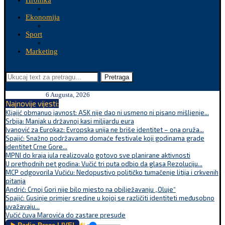
Hronika
Ekonomija
Sport
Marketing
Pretraga
6 Augusta, 2026
Najnovije vijesti:
Kljajić obmanuo javnost: ASK nije dao ni usmeno ni pisano mišljenje...
Srbija: Manjak u državnoj kasi milijardu eura
Ivanović za Eurokaz: Evropska unija ne briše identitet – ona pruža...
Spajić: Snažno podržavamo domaće festivale koji godinama grade
identitet Crne Gore...
MPNI do kraja jula realizovalo gotovo sve planirane aktivnosti
U prethodnih pet godina: Vučić tri puta odbio da glasa Rezoluciju...
MCP odgovorila Vučiću: Nedopustivo političko tumačenje litija i crkvenih
pitanja
Andrić: Crnoj Gori nije bilo mjesto na obilježavanju „Oluje“
Spajić: Gusinje primjer sredine u kojoj se različiti identiteti međusobno
uvažavaju...
Vučić čuva Marovića do zastare presude
🔊