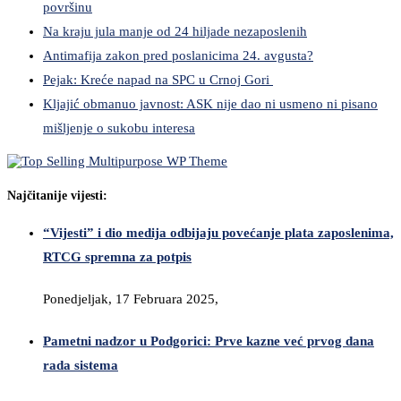
površinu
Na kraju jula manje od 24 hiljade nezaposlenih
Antimafija zakon pred poslanicima 24. avgusta?
Pejak: Kreće napad na SPC u Crnoj Gori
Kljajić obmanuo javnost: ASK nije dao ni usmeno ni pisano
mišljenje o sukobu interesa
Najčitanije vijesti:
“Vijesti” i dio medija odbijaju povećanje plata zaposlenima,
RTCG spremna za potpis
Ponedjeljak, 17 Februara 2025,
Pametni nadzor u Podgorici: Prve kazne već prvog dana
rada sistema