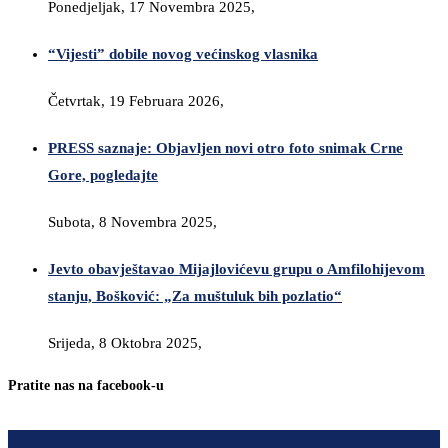
Ponedjeljak, 17 Novembra 2025,
“Vijesti” dobile novog većinskog vlasnika
Četvrtak, 19 Februara 2026,
PRESS saznaje: Objavljen novi otro foto snimak Crne
Gore, pogledajte
Subota, 8 Novembra 2025,
Jevto obavještavao Mijajlovićevu grupu o Amfilohijevom
stanju, Bošković: „Za muštuluk bih pozlatio“
Srijeda, 8 Oktobra 2025,
Pratite nas na facebook-u