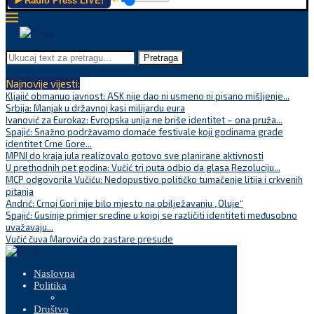
▶️ Radio Press LIVE!
Pretraga
Najnovije vijesti:
Kljajić obmanuo javnost: ASK nije dao ni usmeno ni pisano mišljenje...
Srbija: Manjak u državnoj kasi milijardu eura
Ivanović za Eurokaz: Evropska unija ne briše identitet – ona pruža...
Spajić: Snažno podržavamo domaće festivale koji godinama grade
identitet Crne Gore...
MPNI do kraja jula realizovalo gotovo sve planirane aktivnosti
U prethodnih pet godina: Vučić tri puta odbio da glasa Rezoluciju...
MCP odgovorila Vučiću: Nedopustivo političko tumačenje litija i crkvenih
pitanja
Andrić: Crnoj Gori nije bilo mjesto na obilježavanju „Oluje“
Spajić: Gusinje primjer sredine u kojoj se različiti identiteti međusobno
uvažavaju...
Vučić čuva Marovića do zastare presude
Naslovna
Politika
Društvo