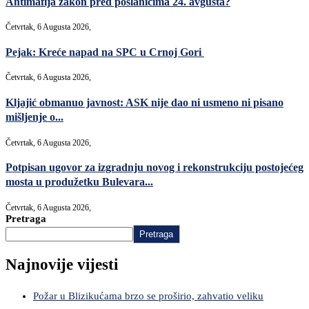
Antimafija zakon pred poslanicima 24. avgusta?
Četvrtak, 6 Augusta 2026,
Pejak: Kreće napad na SPC u Crnoj Gori
Četvrtak, 6 Augusta 2026,
Kljajić obmanuo javnost: ASK nije dao ni usmeno ni pisano
mišljenje o...
Četvrtak, 6 Augusta 2026,
Potpisan ugovor za izgradnju novog i rekonstrukciju postojećeg
mosta u produžetku Bulevara...
Četvrtak, 6 Augusta 2026,
Pretraga
Pretraga
Najnovije vijesti
Požar u Blizikućama brzo se proširio, zahvatio veliku