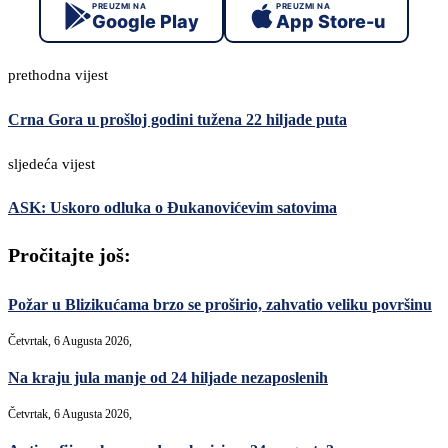
PREUZMI NA
PREUZMI NA
Google Play
App Store-u
prethodna vijest
Crna Gora u prošloj godini tužena 22 hiljade puta
sljedeća vijest
ASK: Uskoro odluka o Đukanovićevim satovima
Pročitajte još:
Požar u Blizikućama brzo se proširio, zahvatio veliku površinu
Četvrtak, 6 Augusta 2026,
Na kraju jula manje od 24 hiljade nezaposlenih
Četvrtak, 6 Augusta 2026,