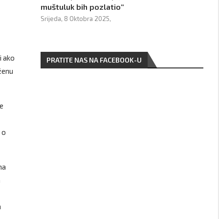
muštuluk bih pozlatio“
Srijeda, 8 Oktobra 2025,
i ako
PRATITE NAS NA FACEBOOK-U
oženu
je
 o
na
a
a