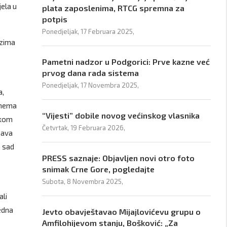
jela u
plata zaposlenima, RTCG spremna za
potpis
Ponedjeljak, 17 Februara 2025,
uzima
Pametni nadzor u Podgorici: Prve kazne već
prvog dana rada sistema
Ponedjeljak, 17 Novembra 2025,
a,
i nema
“Vijesti” dobile novog većinskog vlasnika
ikom
Četvrtak, 19 Februara 2026,
žava
e sad
PRESS saznaje: Objavljen novi otro foto
snimak Crne Gore, pogledajte
Subota, 8 Novembra 2025,
ali
jedna
Jevto obavještavao Mijajlovićevu grupu o
Amfilohijevom stanju, Bošković: „Za