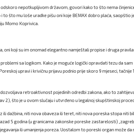
odskoro nepotkupljivom državom, govori kako to što nema činjenic
ko i to što mu loše uradke pišu oni koje BEMAX dobro plaća, saopštio j
ciju Momo Koprivica.
a, oni koji su im onomad elegantno namještali propise i druga pravila 
 problemi sa logikom. Kako je moguće logički opravdati tezu da sam
oreskoj upravi i krivičnu prijavu podnio prije skoro 9 mjeseci, tačnije 1
 dozvoljava retroaktivnost pojedinih odredbi zakona, ako to zahtijev
v 2), što je u ovom slučaju i utvrđeno u legalnoj skupštinskoj proced
i dažbina, niti nova obaveza ili teret, niti nova poreska stopa niti bi
nazad 5 godina (u granicama zakonske poreske zastarelosti) „zagre
izbjegavanja ili umanjenja poreza. Uostalom to poreski organ može da r