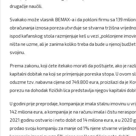
drugačije naučili.
Svakako može vlasnik BEMAX-a i da pokloni firmu sa 139 miliona 
obračunanja iznosa poreza utvrđuje se stvarna tržišna vrijednos
ispod kafanskog stola razmjenjuje keš u vezi „poklonjene imovine“
ništa ne uzme, ali je zanima koliko treba da bude u njenoj budž
svojinu.
Prema zakonu, koji ćete itekako morati da poštujete, ako je razl
kapitalni dobitak na koji se primjenjuje poreska stopa. U ovom 
oduzme tzv. nabavna cijena od 749.800 eura, proizilazi da je
porezu na dohodak fizičkih lica predstavlja njegov kapitalni dobi
U godini prije preprodaje, kompanija je imala stalnu imovinu u vr
142 miliona eura, a kompanija je na računu imala i čistu neraspo
2021 godinu ostvario i neto dobit od 14 miliona eura, a u 2020 g
prodao svoju kompaniju za manje od 1% njene stvarne vrijednos