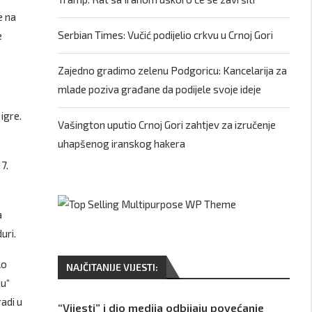
e na
Serbian Times: Vučić podijelio crkvu u Crnoj Gori
e
Zajedno gradimo zelenu Podgoricu: Kancelarija za
mlade poziva građane da podijele svoje ideje
igre.
Vašington uputio Crnoj Gori zahtjev za izručenje
uhapšenog iranskog hakera
7.
a
uri.
lo
NAJČITANIJE VIJESTI:
bu“
adi u
“Vijesti” i dio medija odbijaju povećanje