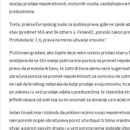
slučaju prodaje nepokretnosti, motornih vozila, vazduhoplova itd,
preduzećima.
Treće, praksa Evropskog suda za ljudska prava, gdje ne sjede ad
stav (predmet M.A and 34 others v. Finland): „poreski zakon pri
Protokola br. 1, tj. prava na mirno uživanje imovine.“
Poštovani građani, ako čujete da je neko recimo prodao stan u B
smišljena da se što manje plati na ime poreza na promet nepokret
pravo da prevesla državu, te zato država njemu neće sugerisati 
obračuna poreza na promet nepokretnosti za osnovicu ne uzima 
ne radi da bi nekog natjerala da bolje prodaje svoju imovinu, to 
po zakonu i u vezi prodaje udjela u preduzećima, te vlasnička st
jeftinih iskaza od onih koji su im onomad za donacije uzvraćali
Jedan čovjek ima i slobodu da pokloni recimo svoju nepokretnost, 
njen poreski organ obračunava porez utvrđujući tržišnu vrijednos
stvar, a porezi sasvim druga, i u vezi poreza nema slobode izbora