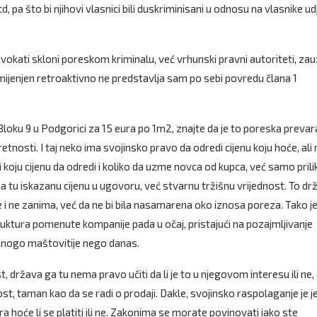
 pa što bi njihovi vlasnici bili duskriminisani u odnosu na vlasnike ud
vokati skloni poreskom kriminalu, već vrhunski pravni autoriteti, za
mijenjen retroaktivno ne predstavlja sam po sebi povredu člana 1
loku 9 u Podgorici za 15 eura po 1m2, znajte da je to poreska prevar
nosti. I taj neko ima svojinsko pravo da odredi cijenu koju hoće, al
koju cijenu da odredi i koliko da uzme novca od kupca, već samo pril
tu iskazanu cijenu u ugovoru, već stvarnu tržišnu vrijednost. To dr
je i ne zanima, već da ne bi bila nasamarena oko iznosa poreza. Tako j
ruktura pomenute kompanije pada u očaj, pristajući na pozajmljivanje
 mnogo maštovitije nego danas.
država ga tu nema pravo učiti da li je to u njegovom interesu ili ne, 
t, taman kao da se radi o prodaji. Dakle, svojinsko raspolaganje je 
 hoće li se platiti ili ne. Zakonima se morate povinovati iako ste