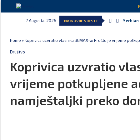
7 Augusta, 2026
Serbian 
NAJNOVIJE VIJESTI:
Home
»
Koprivica uzvratio vlasniku BEMAX-a: Prošlo je vrijeme potkuplj
Društvo
Koprivica uzvratio vl
vrijeme potkupljene ad
namještaljki preko don