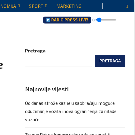
NOMIJA
SPORT
MARKETING
RADIO PRESS LIVE!
Pretraga
e
PRETRAGA
Najnovije vijesti
Od danas strože kazne u saobraćaju, moguće
oduzimanje vozila i nova ograničenja za mlade
vozače
Tramp: Rat sa Iranom uskoro će se završiti