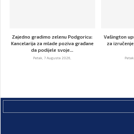
Zajedno gradimo zelenu Podgoricu:
Vašington upu
Kancelarija za mlade poziva građane
za izručenj
da podijele svoje...
Petak, 7 Augusta 2026,
Petak