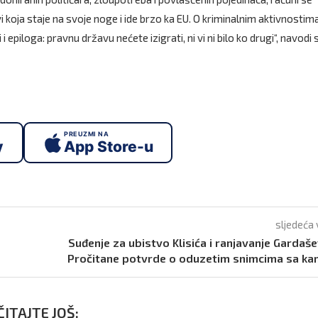
i koja staje na svoje noge i ide brzo ka EU. O kriminalnim aktivnostima
 epiloga: pravnu državu nećete izigrati, ni vi ni bilo ko drugi“, navodi 
PREUZMI NA
y
App Store-u
sljedeća 
Suđenje za ubistvo Klisića i ranjavanje Gardaše
Pročitane potvrde o oduzetim snimcima sa k
ITAJTE JOŠ: