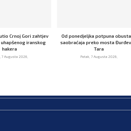
tio Crnoj Gori zahtjev
Od ponedjeljka potpuna obust
e uhapšenog iranskog
saobraćaja preko mosta Đurđev
hakera
Tara
, 7 Augusta 2026,
Petak, 7 Augusta 2026,