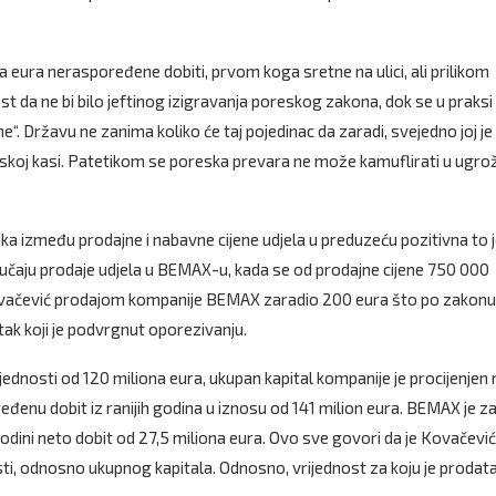
eura neraspoređene dobiti, prvom koga sretne na ulici, ali prilikom
t da ne bi bilo jeftinog izigravanja poreskog zakona, dok se u praksi
. Državu ne zanima koliko će taj pojedinac da zaradi, svejedno joj je 
etskoj kasi. Patetikom se poreska prevara ne može kamuflirati u ugr
ika između prodajne i nabavne cijene udjela u preduzeću pozitivna to 
slučaju prodaje udjela u BEMAX-u, kada se od prodajne cijene 750 000
 Kovačević prodajom kompanije BEMAX zaradio 200 eura što po zakonu
tak koji je podvrgnut oporezivanju.
ijednosti od 120 miliona eura, ukupan kapital kompanije je procijenjen 
ređenu dobit iz ranijih godina u iznosu od 141 milion eura. BEMAX je z
odini neto dobit od 27,5 miliona eura. Ovo sve govori da je Kovačević
ti, odnosno ukupnog kapitala. Odnosno, vrijednost za koju je prodat