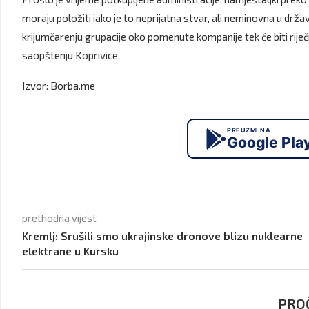
moraju položiti iako je to neprijatna stvar, ali neminovna u držav
krijumčarenju grupacije oko pomenute kompanije tek će biti riječi i
saopštenju Koprivice.
Izvor: Borba.me
PREUZMI NA
Google Pla
prethodna vijest
Kremlj: Srušili smo ukrajinske dronove blizu nuklearne
elektrane u Kursku
PROČ