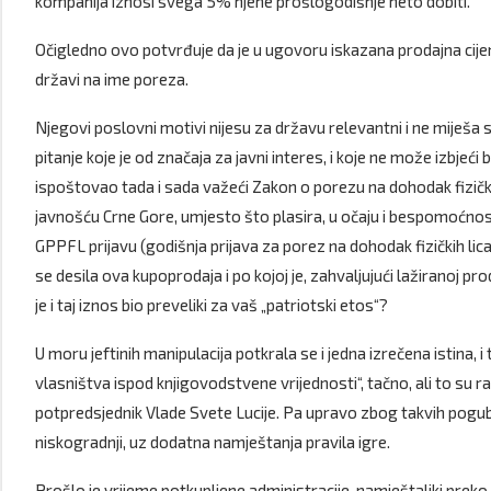
kompanija iznosi svega 5% njene prošlogodišnje neto dobiti.
Očigledno ovo potvrđuje da je u ugovoru iskazana prodajna cijen
državi na ime poreza.
Njegovi poslovni motivi nijesu za državu relevantni i ne miješa
pitanje koje je od značaja za javni interes, i koje ne može izbjeći 
ispoštovao tada i sada važeći Zakon o porezu na dohodak fizičkih
javnošću Crne Gore, umjesto što plasira, u očaju i bespomoćnosti,
GPPFL prijavu (godišnja prijava za porez na dohodak fizičkih li
se desila ova kupoprodaja i po kojoj je, zahvaljujući lažiranoj proda
je i taj iznos bio preveliki za vaš „patriotski etos“?
U moru jeftinih manipulacija potkrala se i jedna izrečena istina,
vlasništva ispod knjigovodstvene vrijednosti“, tačno, ali to su ra
potpredsjednik Vlade Svete Lucije. Pa upravo zbog takvih pogub
niskogradnji, uz dodatna namještanja pravila igre.
Prošlo je vrijeme potkupljene administracije, namještaljki preko 