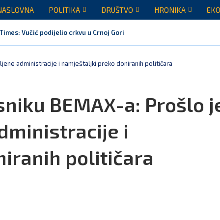
NASLOVNA
POLITIKA
DRUŠTVO
HRONIKA
EKO
Times: Vučić podijelio crkvu u Crnoj Gori
ene administracije i namještaljki preko doniranih političara
asniku BEMAX-a: Prošlo j
ministracije i
iranih političara