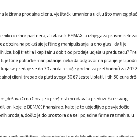
a lažirana prodajna cijena, vještački umanjena u cilju što manjeg pla
 se niko u izbor partnera, ali vlasnik BEMAX-a izbjegava pravno relev
bez obzira na pokušaje jeftinog manipulisanja, a ono glasi: da li je
 lica, koji tretira i kapitalnu dobit od prodaje udjela u preduzeću?Pr
 jeftine političke manipulacije, neka da odgovor na pitanje: je li podn
ca koja se predaje se do 30.aprila tekuće godine za prethodnu) za 202
jnoj cijeni, trebao da plati svega 30€? Jeste li platili i tih 30 eura drža
 i to: „država Crna Gora je u prošlosti prodavala preduzeća iz svog
dili oni koje je BEMAX finansirao, kako je to ubjedljivo posvjedočio
nih prodaja, došlo je do prostora da se i pojedine firme razmahnu u
doniranih političara, zloupotreba i povlašćenih pojedinaca, računi se