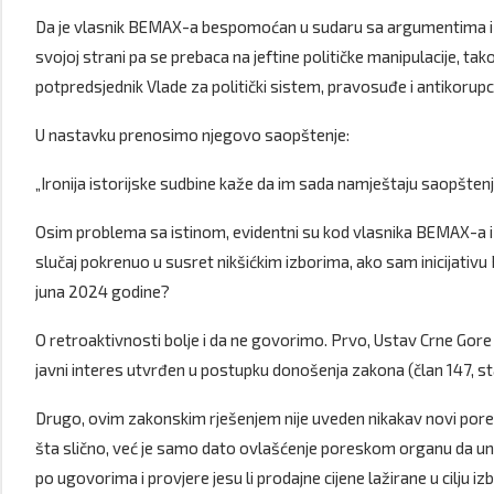
Da je vlasnik BEMAX-a bespomoćan u sudaru sa argumentima i 
svojoj strani pa se prebaca na jeftine političke manipulacije, ta
potpredsjednik Vlade za politički sistem, pravosuđe i antikorup
U nastavku prenosimo njegovo saopštenje:
„Ironija istorijske sudbine kaže da im sada namještaju saopštenj
Osim problema sa istinom, evidentni su kod vlasnika BEMAX-a i
slučaj pokrenuo u susret nikšićkim izborima, ako sam inicijativu P
juna 2024 godine?
O retroaktivnosti bolje i da ne govorimo. Prvo, Ustav Crne Gore
javni interes utvrđen u postupku donošenja zakona (član 147, sta
Drugo, ovim zakonskim rješenjem nije uveden nikakav novi porez il
šta slično, već je samo dato ovlašćenje poreskom organu da u
po ugovorima i provjere jesu li prodajne cijene lažirane u cilju 