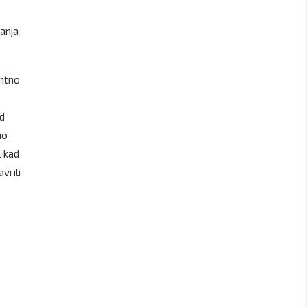
ćanja
antno
ed
io
2 kad
vi ili