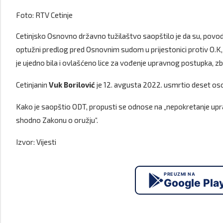
Foto: RTV Cetinje
Cetinjsko Osnovno državno tužilaštvo saopštilo je da su, pov
optužni predlog pred Osnovnim sudom u prijestonici protiv O.K, n
je ujedno bila i ovlašćeno lice za vođenje upravnog postupka, z
Cetinjanin
Vuk Borilović
je 12. avgusta 2022. usmrtio deset oso
Kako je saopštio ODT, propusti se odnose na „nepokretanje upra
shodno Zakonu o oružju“.
Izvor: Vijesti
PREUZMI NA
Google Pla