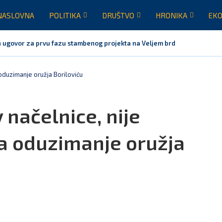
NASLOVNA
POLITIKA
DRUŠTVO
HRONIKA
EKO
 ugovor za prvu fazu stambenog projekta na Veljem brdu vrijednu...
oduzimanje oružja Boriloviću
 načelnice, nije
a oduzimanje oružja