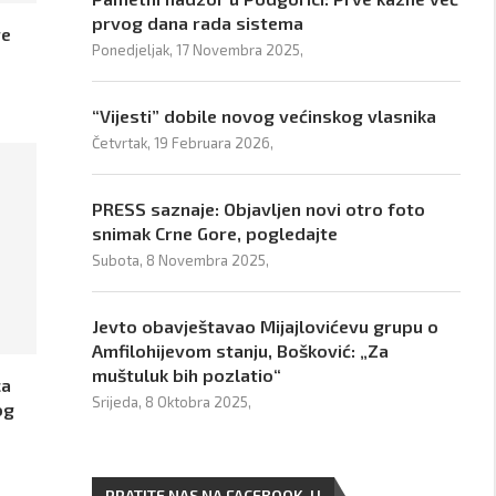
prvog dana rada sistema
re
Ponedjeljak, 17 Novembra 2025,
“Vijesti” dobile novog većinskog vlasnika
Četvrtak, 19 Februara 2026,
PRESS saznaje: Objavljen novi otro foto
snimak Crne Gore, pogledajte
Subota, 8 Novembra 2025,
Jevto obavještavao Mijajlovićevu grupu o
Amfilohijevom stanju, Bošković: „Za
muštuluk bih pozlatio“
ca
Srijeda, 8 Oktobra 2025,
og
PRATITE NAS NA FACEBOOK-U