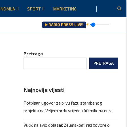
NOMIJA
SPORT
MARKETING
▶️ RADIO PRESS LIVE!
🔊
Pretraga
PRETRAGA
Najnovije vijesti
Potpisan ugovor za prvu fazu stambenog
projekta na Veljem brdu vrijednu 40 miliona eura
Vučić najavio dolazak Zelenskog i razgovore o