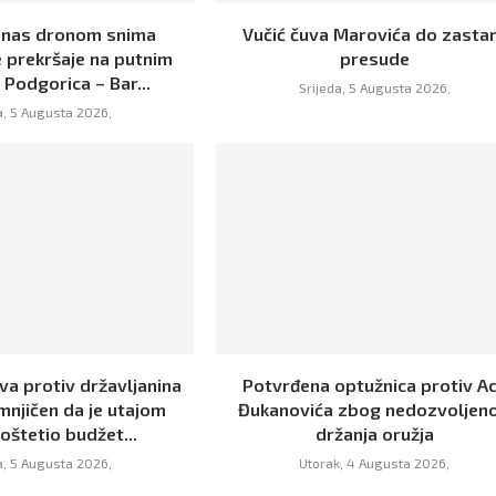
danas dronom snima
Vučić čuva Marovića do zasta
 prekršaje na putnim
presude
Podgorica – Bar...
Srijeda, 5 Augusta 2026,
a, 5 Augusta 2026,
ava protiv državljanina
Potvrđena optužnica protiv A
mnjičen da je utajom
Đukanovića zbog nedozvoljen
oštetio budžet...
držanja oružja
a, 5 Augusta 2026,
Utorak, 4 Augusta 2026,