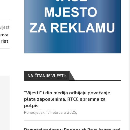
vijest
nova,
risti
NAJČITANIJE VIJESTI:
“Vijesti” i dio medija odbijaju povećanje
plata zaposlenima, RTCG spremna za
potpis
Ponedjeljak, 17 Februara 2025,
Pametni nadzor u Podgorici: Prve kazne već