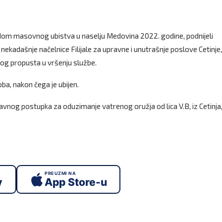
odom masovnog ubistva u naselju Medovina 2022. godine, podnijeli
ekadašnje načelnice Filijale za upravne i unutrašnje poslove Cetinje,
bog propusta u vršenju službe.
ba, nakon čega je ubijen.
vnog postupka za oduzimanje vatrenog oružja od lica V.B, iz Cetinja
PREUZMI NA
y
App Store-u