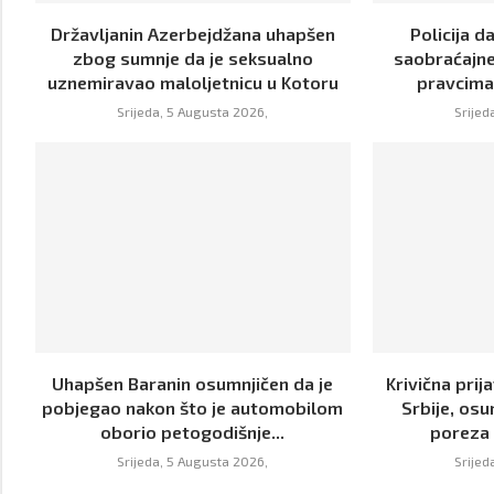
Državljanin Azerbejdžana uhapšen
Policija 
zbog sumnje da je seksualno
saobraćajne
uznemiravao maloljetnicu u Kotoru
pravcima 
Srijeda, 5 Augusta 2026,
Srijed
Uhapšen Baranin osumnjičen da je
Krivična prij
pobjegao nakon što je automobilom
Srbije, osu
oborio petogodišnje...
poreza 
Srijeda, 5 Augusta 2026,
Srijed