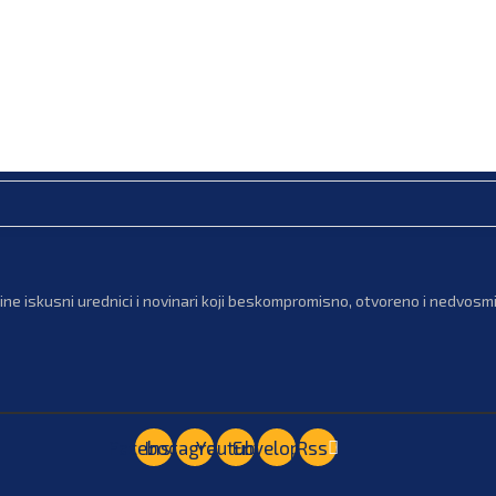
ne iskusni urednici i novinari koji beskompromisno, otvoreno i nedvosmis
Facebook
Instagram
Youtube
Envelope
Rss