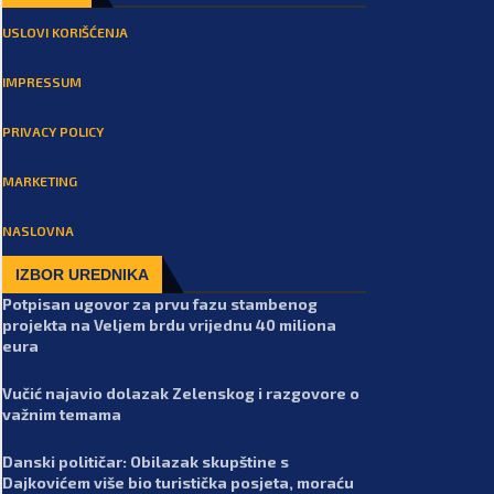
USLOVI KORIŠĆENJA
IMPRESSUM
PRIVACY POLICY
MARKETING
NASLOVNA
IZBOR UREDNIKA
Potpisan ugovor za prvu fazu stambenog
projekta na Veljem brdu vrijednu 40 miliona
eura
Vučić najavio dolazak Zelenskog i razgovore o
važnim temama
Danski političar: Obilazak skupštine s
Dajkovićem više bio turistička posjeta, moraću