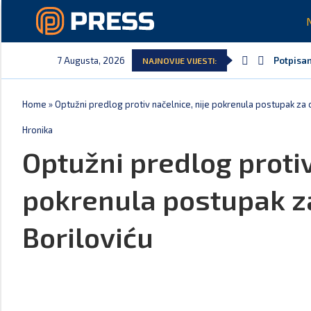
7 Augusta, 2026
Potpisan
NAJNOVIJE VIJESTI:
Home
»
Optužni predlog protiv načelnice, nije pokrenula postupak za 
Hronika
Optužni predlog protiv
pokrenula postupak z
Boriloviću