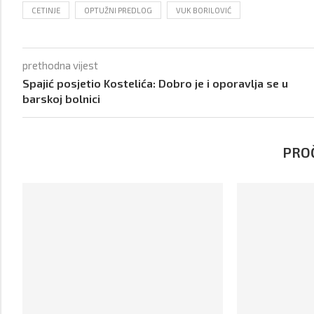
CETINJE
OPTUŽNI PREDLOG
VUK BORILOVIĆ
prethodna vijest
Spajić posjetio Kostelića: Dobro je i oporavlja se u
barskoj bolnici
PROČ