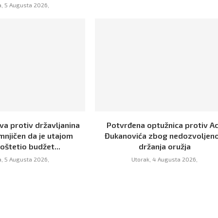
a, 5 Augusta 2026,
ava protiv državljanina
Potvrđena optužnica protiv A
mnjičen da je utajom
Đukanovića zbog nedozvoljen
oštetio budžet...
držanja oružja
a, 5 Augusta 2026,
Utorak, 4 Augusta 2026,