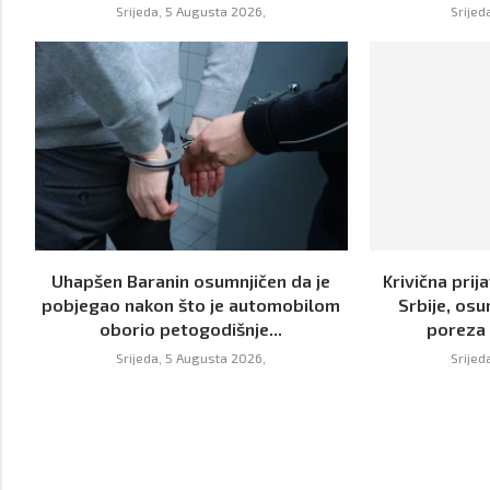
Srijeda, 5 Augusta 2026,
Srijed
Uhapšen Baranin osumnjičen da je
Krivična prij
pobjegao nakon što je automobilom
Srbije, osu
oborio petogodišnje...
poreza 
Srijeda, 5 Augusta 2026,
Srijed