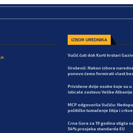
IZBOR UREDNIKA
Vučić ćuti dok Kurti krstari Gaz
JA
Urošević: Nakon izbora naredn
ponovo ćemo formirati vlast be
Prividene dvije osobe koje su u
isticale zastavu Velike Albanije
MCP odgovorila Vučiću: Nedopu
političko tumačenje litija i crkv
Crna Gora za 19 godina stigla 
54% prosjeka standarda EU