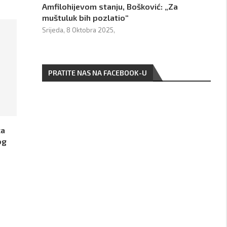
Amfilohijevom stanju, Bošković: „Za
muštuluk bih pozlatio“
Srijeda, 8 Oktobra 2025,
PRATITE NAS NA FACEBOOK-U
ca
og