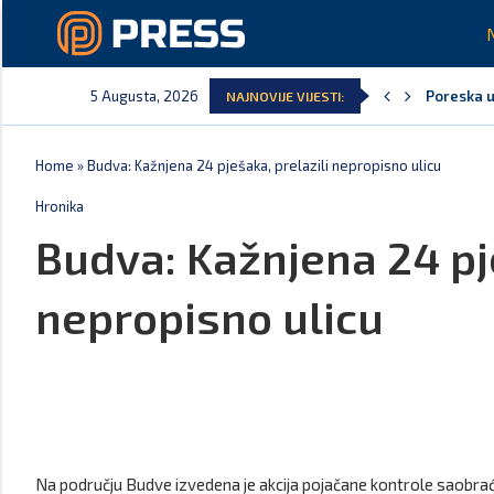
5 Augusta, 2026
Poreska u
NAJNOVIJE VIJESTI:
Laković: 
Crna Gora
Aerodromi
EPCG: Sis
Spajić: C
Home
»
Budva: Kažnjena 24 pješaka, prelazili nepropisno ulicu
Hronika
Budva: Kažnjena 24 pje
nepropisno ulicu
Na području Budve izvedena je akcija pojačane kontrole saobraća