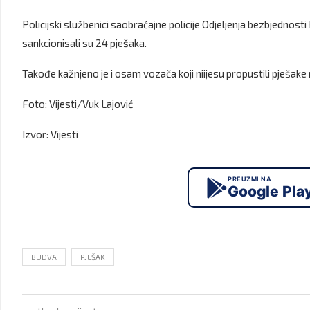
Policijski službenici saobraćajne policije Odjeljenja bezbjednos
sankcionisali su 24 pješaka.
Takođe kažnjeno je i osam vozača koji niijesu propustili pješak
Foto: Vijesti/Vuk Lajović
Izvor: Vijesti
PREUZMI NA
Google Pla
BUDVA
PJEŠAK