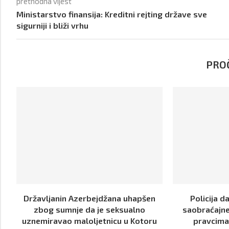
prethodna vijest
Ministarstvo finansija: Kreditni rejting države sve
sigurniji i bliži vrhu
PROČ
Državljanin Azerbejdžana uhapšen
Policija 
zbog sumnje da je seksualno
saobraćajne
uznemiravao maloljetnicu u Kotoru
pravcima 