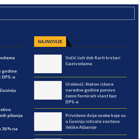
NAJNOVIJE
ivodama
Vučić ćuti dok Kurti krstari
Gazivodama
e godine
z DPS-a
Urošević: Nakon izbora
naredne godine ponovo
 Gusinju
ćemo formirati vlast bez
DPS-a
stivo
Prividene dvije osobe koje su
enih pitanja
u Gusinju isticale zastavu
Velike Albanije
sa 36% na