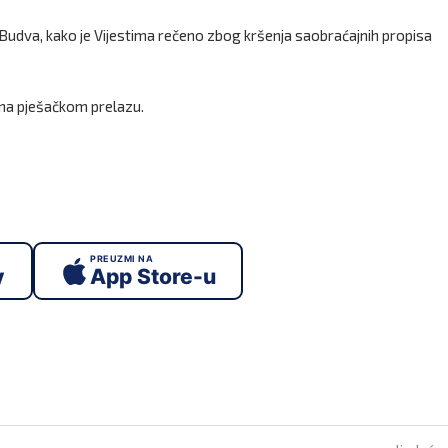
ti Budva, kako je Vijestima rečeno zbog kršenja saobraćajnih propisa
e na pješačkom prelazu.
PREUZMI NA
y
App Store-u