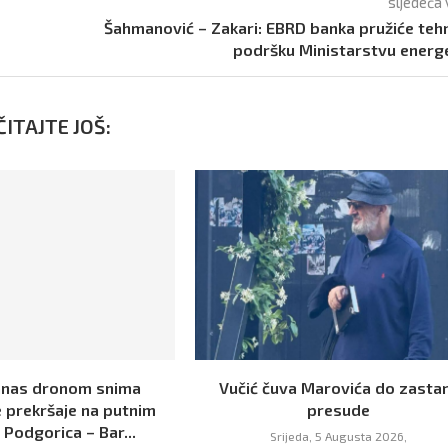
sljedeća 
Šahmanović – Zakari: EBRD banka pružiće teh
podršku Ministarstvu energ
ITAJTE JOŠ:
danas dronom snima
Vučić čuva Marovića do zasta
 prekršaje na putnim
presude
Podgorica – Bar...
Srijeda, 5 Augusta 2026,