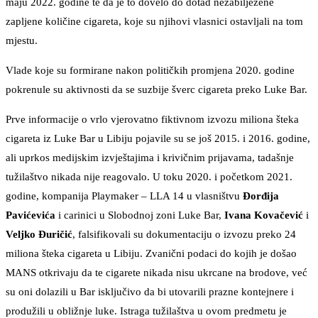
maju 2022. godine te da je to dovelo do dotad nezabilježene
zapljene količine cigareta, koje su njihovi vlasnici ostavljali na tom
mjestu.
Vlade koje su formirane nakon političkih promjena 2020. godine
pokrenule su aktivnosti da se suzbije šverc cigareta preko Luke Bar.
Prve informacije o vrlo vjerovatno fiktivnom izvozu miliona šteka
cigareta iz Luke Bar u Libiju pojavile su se još 2015. i 2016. godine,
ali uprkos medijskim izvještajima i krivičnim prijavama, tadašnje
tužilaštvo nikada nije reagovalo. U toku 2020. i početkom 2021.
godine, kompanija Playmaker – LLA 14 u vlasništvu
Đorđija
Pavićevića
i carinici u Slobodnoj zoni Luke Bar,
Ivana Kovačević
i
Veljko Đuričić
, falsifikovali su dokumentaciju o izvozu preko 24
miliona šteka cigareta u Libiju. Zvanični podaci do kojih je došao
MANS otkrivaju da te cigarete nikada nisu ukrcane na brodove, već
su oni dolazili u Bar isključivo da bi utovarili prazne kontejnere i
produžili u obližnje luke. Istraga tužilaštva u ovom predmetu je