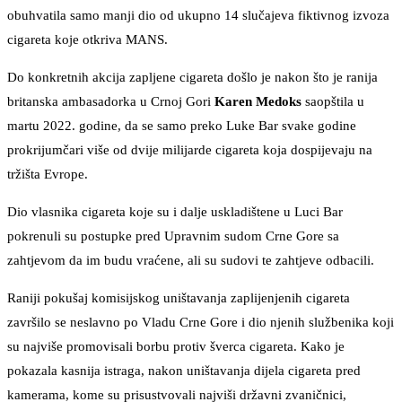
obuhvatila samo manji dio od ukupno 14 slučajeva fiktivnog izvoza
cigareta koje otkriva MANS.
Do konkretnih akcija zapljene cigareta došlo je nakon što je ranija
britanska ambasadorka u Crnoj Gori
Karen Medoks
saopštila u
martu 2022. godine, da se samo preko Luke Bar svake godine
prokrijumčari više od dvije milijarde cigareta koja dospijevaju na
tržišta Evrope.
Dio vlasnika cigareta koje su i dalje uskladištene u Luci Bar
pokrenuli su postupke pred Upravnim sudom Crne Gore sa
zahtjevom da im budu vraćene, ali su sudovi te zahtjeve odbacili.
Raniji pokušaj komisijskog uništavanja zaplijenjenih cigareta
završilo se neslavno po Vladu Crne Gore i dio njenih službenika koji
su najviše promovisali borbu protiv šverca cigareta. Kako je
pokazala kasnija istraga, nakon uništavanja dijela cigareta pred
kamerama, kome su prisustvovali najviši državni zvaničnici,