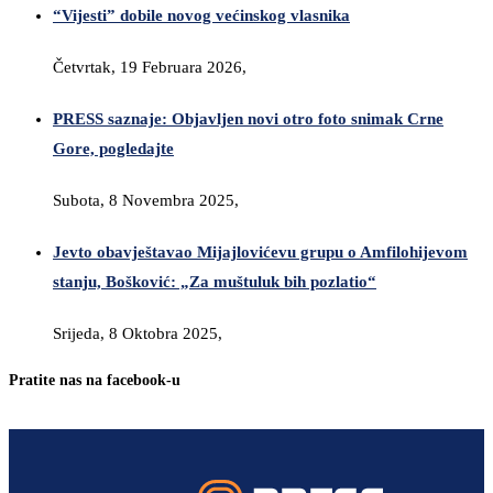
“Vijesti” dobile novog većinskog vlasnika
Četvrtak, 19 Februara 2026,
PRESS saznaje: Objavljen novi otro foto snimak Crne
Gore, pogledajte
Subota, 8 Novembra 2025,
Jevto obavještavao Mijajlovićevu grupu o Amfilohijevom
stanju, Bošković: „Za muštuluk bih pozlatio“
Srijeda, 8 Oktobra 2025,
Pratite nas na facebook-u