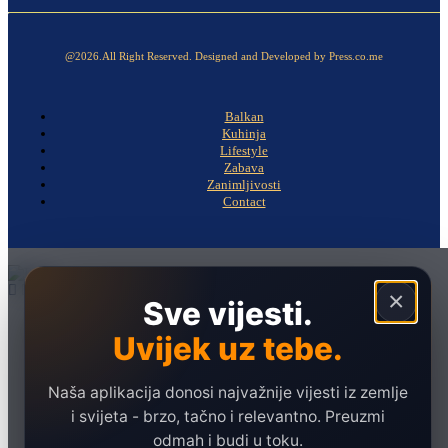
@2026.All Right Reserved. Designed and Developed by Press.co.me
Balkan
Kuhinja
Lifestyle
Zabava
Zanimljivosti
Contact
×
Sve vijesti.
Naslovna
Uvijek uz tebe.
Politika
Društvo
Naša aplikacija donosi najvažnije vijesti iz zemlje
Hronika
i svijeta - brzo, tačno i relevantno. Preuzmi
odmah i budi u toku.
Ekonomija