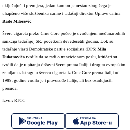
uključujući i premijera, jedan kamion je nestao zbog čega je
uhapšeno više službenika carine i tadašnji direktor Uprave carina
Rade Milošević
.
Šverc cigareta preko Crne Gore počeo je uvođenjem međunarodnih
sankcija tadašnjoj SRJ početkom devedesetih godina. Dok su
tadašnje vlasti Demokratske partije socijalista (DPS)
Mila
Đukanovića
tvrdile da se radi o tranzicionom poslu, kritičari su
tvrdili da je u pitanju državni šverc prema Italiji i drugim evropskim
zemljama. Istragu o švercu cigareta iz Crne Gore prema Italiji od
1999. godine vodilo je i pravosuđe Italije, ali bez osuđujućih
presuda.
Izvor: RTCG
PREUZMI NA
PREUZMI NA
Google Play
App Store-u