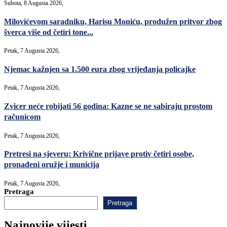
Subota, 8 Augusta 2026,
Milovićevom saradniku, Harisu Moniću, produžen pritvor zbog
šverca više od četiri tone...
Petak, 7 Augusta 2026,
Njemac kažnjen sa 1.500 eura zbog vrijeđanja policajke
Petak, 7 Augusta 2026,
Zvicer neće robijati 56 godina: Kazne se ne sabiraju prostom
računicom
Petak, 7 Augusta 2026,
Pretresi na sjeveru: Krivične prijave protiv četiri osobe,
pronađeni oružje i municija
Petak, 7 Augusta 2026,
Pretraga
Pretraga
Najnovije vijesti