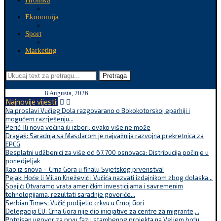
Hronika
Ekonomija
Sport
Marketing
Pretraga
8 Augusta, 2026
Najnovije vijesti:
Na proslavi Vučjeg Dola razgovarano o Bokokotorskoj eparhiji i
mogućem razrješenju...
Perić: Ili nova većina ili izbori, ovako više ne može
Dragaš: Saradnja sa Masdarom je najvažnija razvojna prekretnica za
EPCG
Besplatni udžbenici za više od 67.700 osnovaca: Distribucija počinje u
ponedjeljak
Kao iz snova – Crna Gora u finalu Svjetskog prvenstva!
Pejak: Hoće li Milan Knežević i Vučića nazvati izdajnikom zbog dolaska...
Spajić: Otvaramo vrata američkim investicijama i savremenim
tehnologijama, rezultati saradnje govoriće...
Serbian Times: Vučić podijelio crkvu u Crnoj Gori
Delegacija EU: Crna Gora nije dio inicijative za centre za migrante,...
Potpisan ugovor za prvu fazu stambenog projekta na Veljem brdu