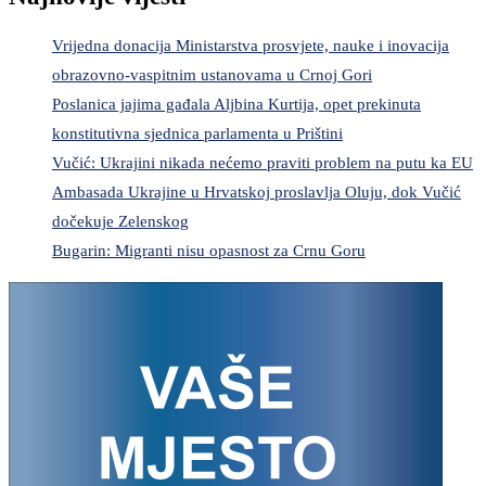
Vrijedna donacija Ministarstva prosvjete, nauke i inovacija
obrazovno-vaspitnim ustanovama u Crnoj Gori
Poslanica jajima gađala Aljbina Kurtija, opet prekinuta
konstitutivna sjednica parlamenta u Prištini
Vučić: Ukrajini nikada nećemo praviti problem na putu ka EU
Ambasada Ukrajine u Hrvatskoj proslavlja Oluju, dok Vučić
dočekuje Zelenskog
Bugarin: Migranti nisu opasnost za Crnu Goru