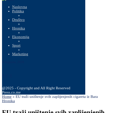
Naslovna
Politika
Društvo
Hronika
Ekonomija
Sport
Marketing
8 Augusta, 2026
@2025 - Copyright and All Right Reserved
Press.co.me
Home
»
EU traži uništenje svih zaplijenjenih cigareta iz Bara
Hronika
EU traži uništenje svih zaplijenjenih