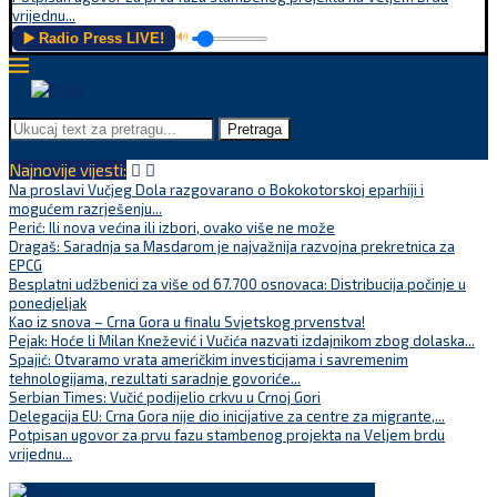
vrijednu...
▶️ Radio Press LIVE!
🔊
Pretraga
Najnovije vijesti:
Na proslavi Vučjeg Dola razgovarano o Bokokotorskoj eparhiji i
mogućem razrješenju...
Perić: Ili nova većina ili izbori, ovako više ne može
Dragaš: Saradnja sa Masdarom je najvažnija razvojna prekretnica za
EPCG
Besplatni udžbenici za više od 67.700 osnovaca: Distribucija počinje u
ponedjeljak
Kao iz snova – Crna Gora u finalu Svjetskog prvenstva!
Pejak: Hoće li Milan Knežević i Vučića nazvati izdajnikom zbog dolaska...
Spajić: Otvaramo vrata američkim investicijama i savremenim
tehnologijama, rezultati saradnje govoriće...
Serbian Times: Vučić podijelio crkvu u Crnoj Gori
Delegacija EU: Crna Gora nije dio inicijative za centre za migrante,...
Potpisan ugovor za prvu fazu stambenog projekta na Veljem brdu
vrijednu...