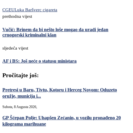
CG
EU
Luka Bar
šverc cigareta
prethodna vijest
Vučić: Brinem da bi nešto loše mogao da uradi jedan
crnogorski kriminalni klan
sljedeća vijest
AF i BS: Još neće o statusu ministara
Pročitajte još:
Pretresi u Baru, Tivtu, Kotoru i Herceg Novom: Oduzeto
oružje, municija i...
Subota, 8 Augusta 2026,
GP Šćepan Polje: Uhapšen Zećanin, u vozilu pronađeno 20
kilograma marihuane