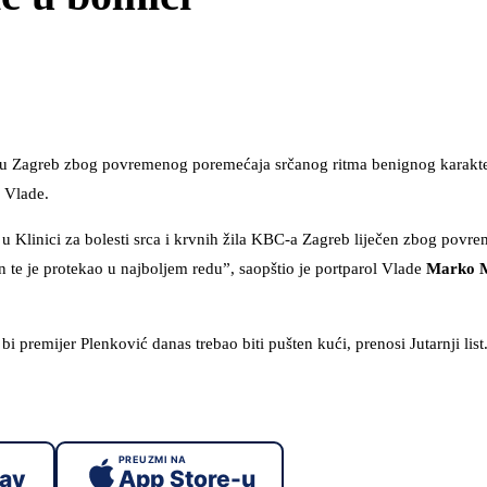
-u Zagreb zbog povremenog poremećaja srčanog ritma benignog karakter
z Vlade.
u Klinici za bolesti srca i krvnih žila KBC-a Zagreb liječen zbog povr
n te je protekao u najboljem redu”, saopštio je portparol Vlade
Marko M
i premijer Plenković danas trebao biti pušten kući, prenosi Jutarnji list
PREUZMI NA
lay
App Store-u