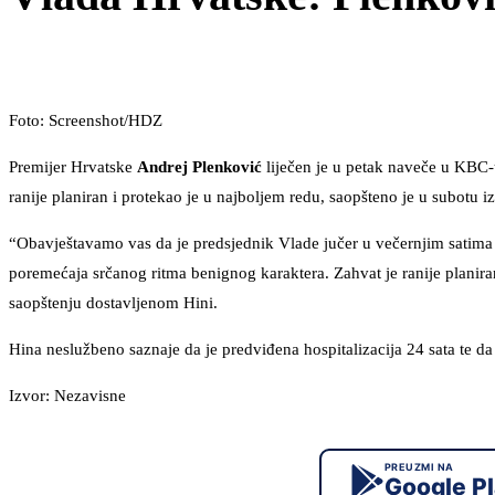
Foto: Screenshot/HDZ
Premijer Hrvatske
Andrej Plenković
liječen je u petak naveče u KBC
ranije planiran i protekao je u najboljem redu, saopšteno je u subotu i
“Obavještavamo vas da je predsjednik Vlade jučer u večernjim satima 
poremećaja srčanog ritma benignog karaktera. Zahvat je ranije planira
saopštenju dostavljenom Hini.
Hina neslužbeno saznaje da je predviđena hospitalizacija 24 sata te da b
Izvor: Nezavisne
PREUZMI NA
Google P