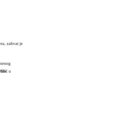
a, zahvat je
emenog
ilić
u
.