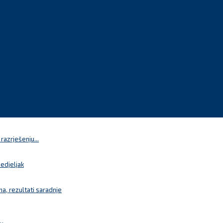
azrješenju...
nedjeljak
a, rezultati saradnje