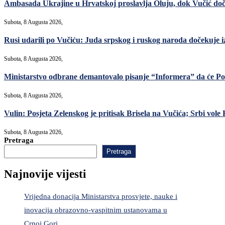
Ambasada Ukrajine u Hrvatskoj proslavlja Oluju, dok Vučić do
Subota, 8 Augusta 2026,
Rusi udarili po Vučiću: Juda srpskog i ruskog naroda dočekuje i
Subota, 8 Augusta 2026,
Ministarstvo odbrane demantovalo pisanje “Informera” da će Po
Subota, 8 Augusta 2026,
Vulin: Posjeta Zelenskog je pritisak Brisela na Vučića; Srbi vole R
Subota, 8 Augusta 2026,
Pretraga
Pretraga
Najnovije vijesti
Vrijedna donacija Ministarstva prosvjete, nauke i
inovacija obrazovno-vaspitnim ustanovama u
Crnoj Gori