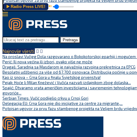
Potpisan ugovor za prvu fazu stambenog projekta na Veljem brdu vrijednu
▶️ Radio Press LIVE!
🔊
Pretraga
Najnovije vijesti:
Na proslavi Vučjeg Dola razgovarano o Bokokotorskoj eparhiji i mogućem r
Perić: Ili nova većina ili izbori, ovako više ne može
Dragaš: Saradnja sa Masdarom je najvažnija razvojna prekretnica za EPCG
Besplatni udžbenici za više od 67.700 osnovaca: Distribucija počinje u pon
Kao iz snova – Crna Gora u finalu Svjetskog prvenstva!
Pejak: Hoće li Milan Knežević i Vučića nazvati izdajnikom zbog dolaska...
Spajić: Otvaramo vrata američkim investicijama i savremenim tehnologijam
govoriće...
Serbian Times: Vučić podijelio crkvu u Crnoj Gori
Delegacija EU: Crna Gora nije dio inicijative za centre za migrante,...
Potpisan ugovor za prvu fazu stambenog projekta na Veljem brdu vrijednu