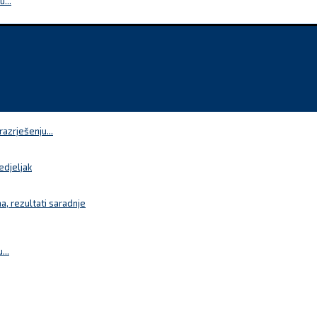
...
azrješenju...
edjeljak
a, rezultati saradnje
...