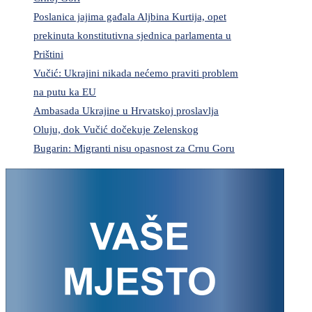
Poslanica jajima gađala Aljbina Kurtija, opet
prekinuta konstitutivna sjednica parlamenta u
Prištini
Vučić: Ukrajini nikada nećemo praviti problem
na putu ka EU
Ambasada Ukrajine u Hrvatskoj proslavlja
Oluju, dok Vučić dočekuje Zelenskog
Bugarin: Migranti nisu opasnost za Crnu Goru