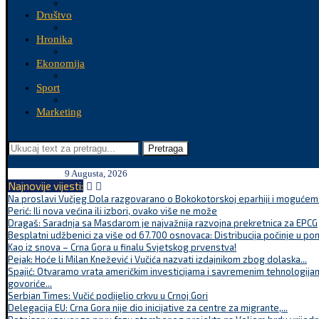
Društvo
Hronika
Ekonomija
Sport
Marketing
Pretraga
9 Augusta, 2026
Najnovije vijesti:
Na proslavi Vučjeg Dola razgovarano o Bokokotorskoj eparhiji i mogućem r
Perić: Ili nova većina ili izbori, ovako više ne može
Dragaš: Saradnja sa Masdarom je najvažnija razvojna prekretnica za EPCG
Besplatni udžbenici za više od 67.700 osnovaca: Distribucija počinje u po
Kao iz snova – Crna Gora u finalu Svjetskog prvenstva!
Pejak: Hoće li Milan Knežević i Vučića nazvati izdajnikom zbog dolaska...
Spajić: Otvaramo vrata američkim investicijama i savremenim tehnologijam
govoriće...
Serbian Times: Vučić podijelio crkvu u Crnoj Gori
Delegacija EU: Crna Gora nije dio inicijative za centre za migrante,...