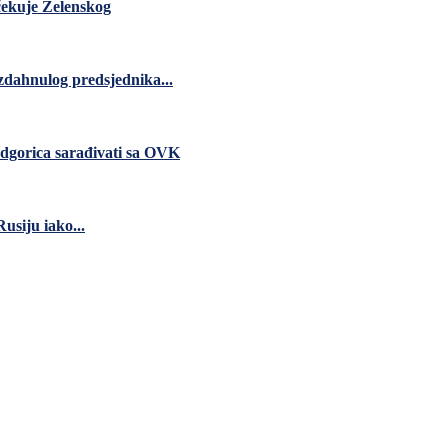
čekuje Zelenskog
zdahnulog predsjednika...
dgorica sarađivati sa OVK
usiju iako...