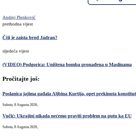
Andrej Plenković
prethodna vijest
Čiji je zaista brod Jadran?
sljedeća vijest
(VIDEO) Podgorica: Uništena bomba pronađena u Maslinama
Pročitajte još:
Poslanica jajima gađala Aljbina Kurtija, opet prekinuta konstitut
Subota, 8 Augusta 2026,
Vučić: Ukrajini nikada nećemo praviti problem na putu ka EU
Subota, 8 Augusta 2026,