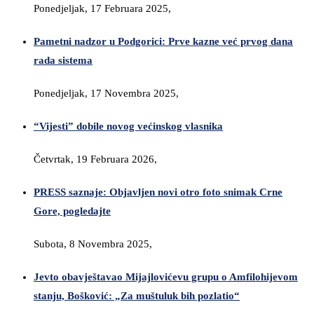
Ponedjeljak, 17 Februara 2025,
Pametni nadzor u Podgorici: Prve kazne već prvog dana
rada sistema
Ponedjeljak, 17 Novembra 2025,
“Vijesti” dobile novog većinskog vlasnika
Četvrtak, 19 Februara 2026,
PRESS saznaje: Objavljen novi otro foto snimak Crne
Gore, pogledajte
Subota, 8 Novembra 2025,
Jevto obavještavao Mijajlovićevu grupu o Amfilohijevom
stanju, Bošković: „Za muštuluk bih pozlatio“