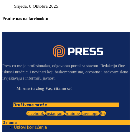
Srijeda, 8 Oktobra 2025,
Pratite nas na facebook-u
Press.co.me je profesionalan, odgovoran portal sa stavom. Redakciju čine
iskusni urednici i novinari koji beskompromisno, otvoreno i nedvosmisleno
izvještavaju i informišu javnost.
Mi smo tu zbog Vas, čitamo se!
Društvene mreže
Facebook
Instagram
Youtube
Envelope
Rss
O nama
Uslovi korišćenja