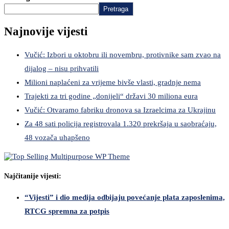
Pretraga
Najnovije vijesti
Vučić: Izbori u oktobru ili novembru, protivnike sam zvao na
dijalog – nisu prihvatili
Milioni naplaćeni za vrijeme bivše vlasti, gradnje nema
Trajekti za tri godine „donijeli“ državi 30 miliona eura
Vučić: Otvaramo fabriku dronova sa Izraelcima za Ukrajinu
Za 48 sati policija registrovala 1.320 prekršaja u saobraćaju,
48 vozača uhapšeno
Najčitanije vijesti:
“Vijesti” i dio medija odbijaju povećanje plata zaposlenima,
RTCG spremna za potpis