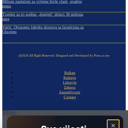
Milioni naplaćeni za vrijeme bivše vlasti, gradnje
nema
Trajekti za tri godine „donijeli“ državi 30 miliona
eura
Vučić: Otvaramo fabriku dronova sa Izraelcima za
Ukrajinu
@2026.All Right Reserved. Designed and Developed by Press.co.me
Balkan
Kuhinja
Lifestyle
Zabava
Zanimljivosti
Contact
Naslovna
×
Politika