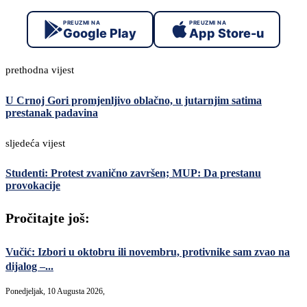
PREUZMI NA
PREUZMI NA
Google Play
App Store-u
prethodna vijest
U Crnoj Gori promjenljivo oblačno, u jutarnjim satima
prestanak padavina
sljedeća vijest
Studenti: Protest zvanično završen; MUP: Da prestanu
provokacije
Pročitajte još:
Vučić: Izbori u oktobru ili novembru, protivnike sam zvao na
dijalog –...
Ponedjeljak, 10 Augusta 2026,