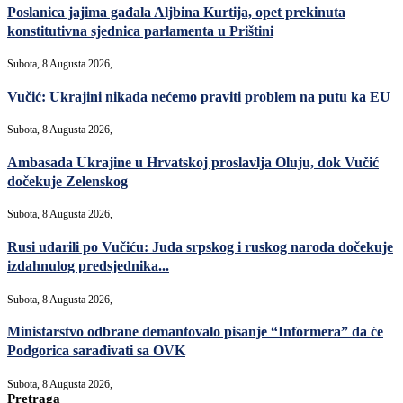
Poslanica jajima gađala Aljbina Kurtija, opet prekinuta
konstitutivna sjednica parlamenta u Prištini
Subota, 8 Augusta 2026,
Vučić: Ukrajini nikada nećemo praviti problem na putu ka EU
Subota, 8 Augusta 2026,
Ambasada Ukrajine u Hrvatskoj proslavlja Oluju, dok Vučić
dočekuje Zelenskog
Subota, 8 Augusta 2026,
Rusi udarili po Vučiću: Juda srpskog i ruskog naroda dočekuje
izdahnulog predsjednika...
Subota, 8 Augusta 2026,
Ministarstvo odbrane demantovalo pisanje “Informera” da će
Podgorica sarađivati sa OVK
Subota, 8 Augusta 2026,
Pretraga