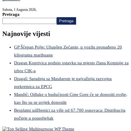
Subota, 1 Augusta 2026,
Pretraga
Pretraga
Najnovije vijesti
GP Šćepan Polje: Uhapšen Zećanin, u vozilu pronađeno 20
kilograma marihuane
Dragan Koprivica podnio ostavku na mjesto člana Komisije za
izbor CIK-a
Dragaš: Saradnja sa Masdarom je najvažnija razvojna
prekretnica za EPCG
Mandić: Odluke o budućnosti Crne Gore će se donositi ovdje,
kao što su se uvijek donosile
Besplatni udžbenici za više od 67.700 osnovaca: Distribucija
počinje u ponedjeljak