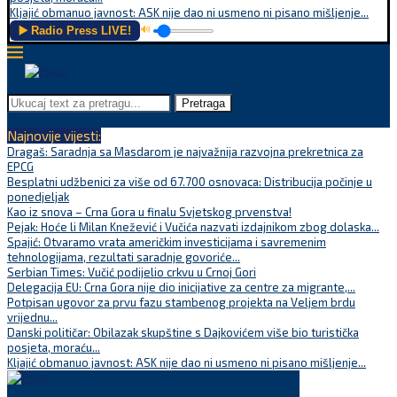
Kljajić obmanuo javnost: ASK nije dao ni usmeno ni pisano mišljenje...
▶️ Radio Press LIVE!
🔊
Pretraga
Najnovije vijesti:
Dragaš: Saradnja sa Masdarom je najvažnija razvojna prekretnica za
EPCG
Besplatni udžbenici za više od 67.700 osnovaca: Distribucija počinje u
ponedjeljak
Kao iz snova – Crna Gora u finalu Svjetskog prvenstva!
Pejak: Hoće li Milan Knežević i Vučića nazvati izdajnikom zbog dolaska...
Spajić: Otvaramo vrata američkim investicijama i savremenim
tehnologijama, rezultati saradnje govoriće...
Serbian Times: Vučić podijelio crkvu u Crnoj Gori
Delegacija EU: Crna Gora nije dio inicijative za centre za migrante,...
Potpisan ugovor za prvu fazu stambenog projekta na Veljem brdu
vrijednu...
Danski političar: Obilazak skupštine s Dajkovićem više bio turistička
posjeta, moraću...
Kljajić obmanuo javnost: ASK nije dao ni usmeno ni pisano mišljenje...