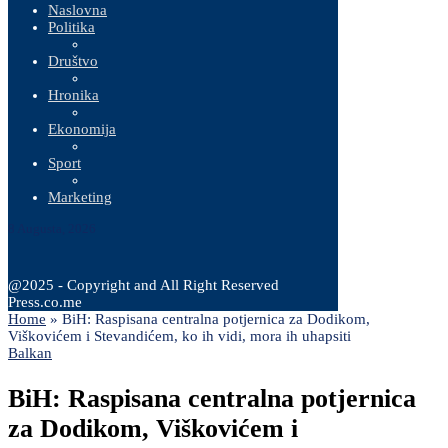
Naslovna
Politika
Društvo
Hronika
Ekonomija
Sport
Marketing
8 Augusta, 2026
@2025 - Copyright and All Right Reserved
Press.co.me
Home
»
BiH: Raspisana centralna potjernica za Dodikom,
Viškovićem i Stevandićem, ko ih vidi, mora ih uhapsiti
Balkan
BiH: Raspisana centralna potjernica
za Dodikom, Viškovićem i