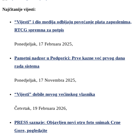
Najčitanije vijesti:
“Vijesti” i dio medija odbijaju povećanje plata zaposlenima,
RTCG spremna za potpis
Ponedjeljak, 17 Februara 2025,
Pametni nadzor u Podgorici: Prve kazne već prvog dana
rada sistema
Ponedjeljak, 17 Novembra 2025,
“Vijesti” dobile novog većinskog vlasnika
Četvrtak, 19 Februara 2026,
PRESS saznaje: Objavljen novi otro foto snimak Crne
Gore, pogledajte