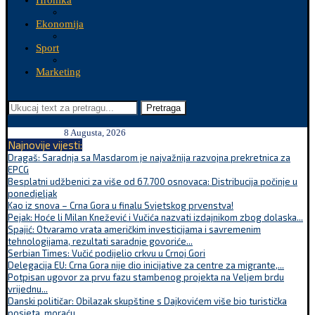
Hronika
Ekonomija
Sport
Marketing
Pretraga
8 Augusta, 2026
Najnovije vijesti:
Dragaš: Saradnja sa Masdarom je najvažnija razvojna prekretnica za
EPCG
Besplatni udžbenici za više od 67.700 osnovaca: Distribucija počinje u
ponedjeljak
Kao iz snova – Crna Gora u finalu Svjetskog prvenstva!
Pejak: Hoće li Milan Knežević i Vučića nazvati izdajnikom zbog dolaska...
Spajić: Otvaramo vrata američkim investicijama i savremenim
tehnologijama, rezultati saradnje govoriće...
Serbian Times: Vučić podijelio crkvu u Crnoj Gori
Delegacija EU: Crna Gora nije dio inicijative za centre za migrante,...
Potpisan ugovor za prvu fazu stambenog projekta na Veljem brdu
vrijednu...
Danski političar: Obilazak skupštine s Dajkovićem više bio turistička
posjeta, moraću...