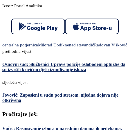
Izvor: Portal Analitika
PREUZMI NA
PREUZMI NA
Google Play
App Store-u
centralna potjernica
Milorad Dodik
nenad stevandić
Radovan Višković
prethodna vijest
Osnovni sud: Službenici Uprave policije oslobođeni optužbe da
su izvršili krivično djelo iznuđivanje iskaza
sljedeća vijest
Jovović: Zaposleni u sudu pod stresom, nijedna dojava nije
otkrivena
Pročitajte još:
Vučić: Raspisivanje izbora u narednim danima ili nedeljama,