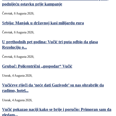
podnijeću ostavku prije kampanje
Četvrtak, 6 Augusta 2026,
Srbija: Manjak u državnoj kasi milijardu eura
Četvrtak, 6 Augusta 2026,
U prethodnih pet godina: Vučić tri puta odbio da glasa
Rezoluciju o...
Četvrtak, 6 Augusta 2026,
Grubač: Policentrični „gospodar“ Vučić
Utorak, 4 Augusta 2026,
Vučićeve riječi da ‘neće dati Gazivode’ su nas ohrabrile da
radimo, hotel...
Utorak, 4 Augusta 2026,
Vučić pokazao naciji kako se brije i poručio: Primoran sam da
gledam...