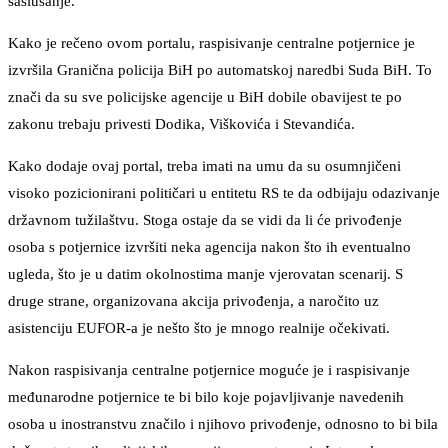
saslušanje.
Kako je rečeno ovom portalu, raspisivanje centralne potjernice je
izvršila Granična policija BiH po automatskoj naredbi Suda BiH. To
znači da su sve policijske agencije u BiH dobile obavijest te po
zakonu trebaju privesti Dodika, Viškovića i Stevandića.
Kako dodaje ovaj portal, treba imati na umu da su osumnjičeni
visoko pozicionirani političari u entitetu RS te da odbijaju odazivanje
državnom tužilaštvu. Stoga ostaje da se vidi da li će privođenje
osoba s potjernice izvršiti neka agencija nakon što ih eventualno
ugleda, što je u datim okolnostima manje vjerovatan scenarij. S
druge strane, organizovana akcija privođenja, a naročito uz
asistenciju EUFOR-a je nešto što je mnogo realnije očekivati.
Nakon raspisivanja centralne potjernice moguće je i raspisivanje
međunarodne potjernice te bi bilo koje pojavljivanje navedenih
osoba u inostranstvu značilo i njihovo privođenje, odnosno to bi bila