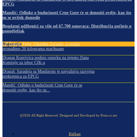
EPCG
Mandić: Odluke o budućnosti Crne Gore će se donositi ovdje, kao što
su se uvijek donosile
Besplatni udžbenici za više od 67.700 osnovaca: Distribucija počinje u
ponedjeljak
Najnovije
GP Šćepan Polje: Uhapšen Zećanin, u vozilu
pronađeno 20 kilograma marihuane
Dragan Koprivica podnio ostavku na mjesto člana
Komisije za izbor CIK-a
Dragaš: Saradnja sa Masdarom je najvažnija razvojna
prekretnica za EPCG
Mandić: Odluke o budućnosti Crne Gore će se
donositi ovdje, kao što su...
@2026.All Right Reserved. Designed and Developed by Press.co.me
Balkan