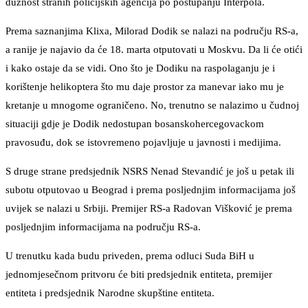
dužnost stranih policijskih agencija po postupanju Interpola.
Prema saznanjima Klixa, Milorad Dodik se nalazi na području RS-a,
a ranije je najavio da će 18. marta otputovati u Moskvu. Da li će otići
i kako ostaje da se vidi. Ono što je Dodiku na raspolaganju je i
korištenje helikoptera što mu daje prostor za manevar iako mu je
kretanje u mnogome ograničeno. No, trenutno se nalazimo u čudnoj
situaciji gdje je Dodik nedostupan bosanskohercegovackom
pravosuđu, dok se istovremeno pojavljuje u javnosti i medijima.
S druge strane predsjednik NSRS Nenad Stevandić je još u petak ili
subotu otputovao u Beograd i prema posljednjim informacijama još
uvijek se nalazi u Srbiji. Premijer RS-a Radovan Višković je prema
posljednjim informacijama na području RS-a.
U trenutku kada budu priveden, prema odluci Suda BiH u
jednomjesečnom pritvoru će biti predsjednik entiteta, premijer
entiteta i predsjednik Narodne skupštine entiteta.