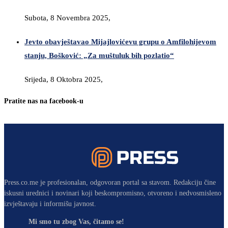
Subota, 8 Novembra 2025,
Jevto obavještavao Mijajlovićevu grupu o Amfilohijevom
stanju, Bošković: „Za muštuluk bih pozlatio“
Srijeda, 8 Oktobra 2025,
Pratite nas na facebook-u
Press.co.me je profesionalan, odgovoran portal sa stavom. Redakciju čine
iskusni urednici i novinari koji beskompromisno, otvoreno i nedvosmisleno
izvještavaju i informišu javnost.
Mi smo tu zbog Vas, čitamo se!