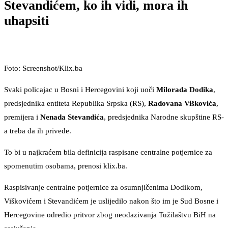
Stevandićem, ko ih vidi, mora ih
uhapsiti
Foto: Screenshot/Klix.ba
Svaki policajac u Bosni i Hercegovini koji uoči
Milorada Dodika
,
predsjednika entiteta Republika Srpska (RS),
Radovana Viškovića
,
premijera i
Nenada Stevandića
, predsjednika Narodne skupštine RS-
a treba da ih privede.
To bi u najkraćem bila definicija raspisane centralne potjernice za
spomenutim osobama, prenosi klix.ba.
Raspisivanje centralne potjernice za osumnjičenima Dodikom,
Viškovićem i Stevandićem je uslijedilo nakon što im je Sud Bosne i
Hercegovine odredio pritvor zbog neodazivanja Tužilaštvu BiH na