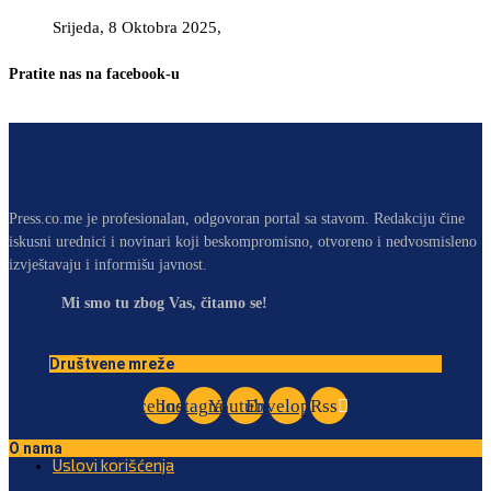
Srijeda, 8 Oktobra 2025,
Pratite nas na facebook-u
Press.co.me je profesionalan, odgovoran portal sa stavom. Redakciju čine
iskusni urednici i novinari koji beskompromisno, otvoreno i nedvosmisleno
izvještavaju i informišu javnost.
Mi smo tu zbog Vas, čitamo se!
Društvene mreže
Facebook
Instagram
Youtube
Envelope
Rss
O nama
Uslovi korišćenja