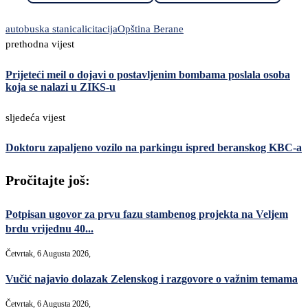
autobuska stanica
licitacija
Opština Berane
prethodna vijest
Prijeteći meil o dojavi o postavljenim bombama poslala osoba
koja se nalazi u ZIKS-u
sljedeća vijest
Doktoru zapaljeno vozilo na parkingu ispred beranskog KBC-a
Pročitajte još:
Potpisan ugovor za prvu fazu stambenog projekta na Veljem
brdu vrijednu 40...
Četvrtak, 6 Augusta 2026,
Vučić najavio dolazak Zelenskog i razgovore o važnim temama
Četvrtak, 6 Augusta 2026,