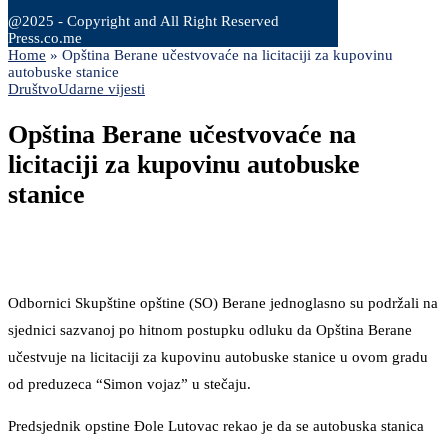
@2025 - Copyright and All Right Reserved
Press.co.me
Home
»
Opština Berane učestvovaće na licitaciji za kupovinu
autobuske stanice
Društvo
Udarne vijesti
Opština Berane učestvovaće na
licitaciji za kupovinu autobuske
stanice
Odbornici Skupštine opštine (SO) Berane jednoglasno su podržali na
sjednici sazvanoj po hitnom postupku odluku da Opština Berane
učestvuje na licitaciji za kupovinu autobuske stanice u ovom gradu
od preduzeca “Simon vojaz” u stečaju.
Predsjednik opstine Đole Lutovac rekao je da se autobuska stanica