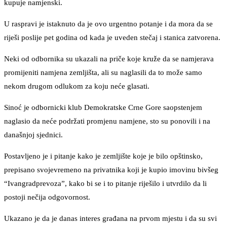
kupuje namjenski.
U raspravi je istaknuto da je ovo urgentno potanje i da mora da se
riješi poslije pet godina od kada je uveden stečaj i stanica zatvorena.
Neki od odbornika su ukazali na priče koje kruže da se namjerava
promijeniti namjena zemljišta, ali su naglasili da to može samo
nekom drugom odlukom za koju neće glasati.
Sinoć je odbornicki klub Demokratske Crne Gore saopstenjem
naglasio da neće podržati promjenu namjene, sto su ponovili i na
današnjoj sjednici.
Postavljeno je i pitanje kako je zemljište koje je bilo opštinsko,
prepisano svojevremeno na privatnika koji je kupio imovinu bivšeg
“Ivangradprevoza”, kako bi se i to pitanje riješilo i utvrdilo da li
postoji nečija odgovornost.
Ukazano je da je danas interes građana na prvom mjestu i da su svi