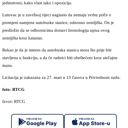
jedinstveni, kako vlast tako i opozicija.
Lutovac je u završnoj rijeci naglasio da nemaju svrhu priče o
promjeni namjene autobuske stanice, odnosno zemljišta. On je
predložio da se odbornicima dostavi hronologija upisa ovog
zemljišta kroz katastar.
Rekao je da je interes da autobuska stanica mora što prije biti
stavljena u funkciju, a da će radnici biti obeštećeni kroz stečajnu
masu.
Licitacija je zakazana za 27. mart u 13 časova u Privrednom sudu.
foto: RTCG
Izvor: RTCG
PREUZMI NA
PREUZMI NA
Google Play
App Store-u