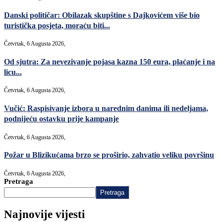
Danski političar: Obilazak skupštine s Dajkovićem više bio
turistička posjeta, moraću biti...
Četvrtak, 6 Augusta 2026,
Od sjutra: Za nevezivanje pojasa kazna 150 eura, plaćanje i na
licu...
Četvrtak, 6 Augusta 2026,
Vučić: Raspisivanje izbora u narednim danima ili nedeljama,
podnijeću ostavku prije kampanje
Četvrtak, 6 Augusta 2026,
Požar u Blizikućama brzo se proširio, zahvatio veliku površinu
Četvrtak, 6 Augusta 2026,
Pretraga
Pretraga
Najnovije vijesti