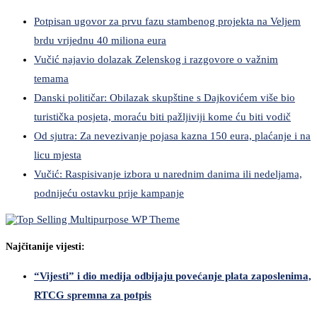
Potpisan ugovor za prvu fazu stambenog projekta na Veljem
brdu vrijednu 40 miliona eura
Vučić najavio dolazak Zelenskog i razgovore o važnim
temama
Danski političar: Obilazak skupštine s Dajkovićem više bio
turistička posjeta, moraću biti pažljiviji kome ću biti vodič
Od sjutra: Za nevezivanje pojasa kazna 150 eura, plaćanje i na
licu mjesta
Vučić: Raspisivanje izbora u narednim danima ili nedeljama,
podnijeću ostavku prije kampanje
Najčitanije vijesti:
“Vijesti” i dio medija odbijaju povećanje plata zaposlenima,
RTCG spremna za potpis