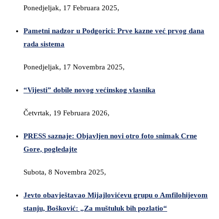
Ponedjeljak, 17 Februara 2025,
Pametni nadzor u Podgorici: Prve kazne već prvog dana
rada sistema
Ponedjeljak, 17 Novembra 2025,
“Vijesti” dobile novog većinskog vlasnika
Četvrtak, 19 Februara 2026,
PRESS saznaje: Objavljen novi otro foto snimak Crne
Gore, pogledajte
Subota, 8 Novembra 2025,
Jevto obavještavao Mijajlovićevu grupu o Amfilohijevom
stanju, Bošković: „Za muštuluk bih pozlatio“