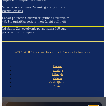
Veljem brdu vrijednu 40 miliona...
Vučić najavio dolazak Zelenskog i razgovore o
važnim temama
Danski političar: Obilazak skupštine s Dajkovićem
više bio turistička posjeta, moraću biti pažljiviji...
Od sjutra: Za nevezivanje pojasa kazna 150 eura,
plaćanje i na licu mjesta
@2026.All Right Reserved. Designed and Developed by Press.co.me
Balkan
Kuhinja
Lifestyle
Zabava
Zanimljivosti
Contact