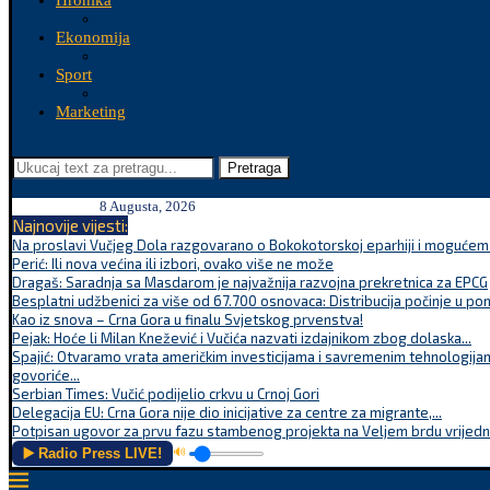
Hronika
Ekonomija
Sport
Marketing
Pretraga
8 Augusta, 2026
Najnovije vijesti:
Na proslavi Vučjeg Dola razgovarano o Bokokotorskoj eparhiji i mogućem r
Perić: Ili nova većina ili izbori, ovako više ne može
Dragaš: Saradnja sa Masdarom je najvažnija razvojna prekretnica za EPCG
Besplatni udžbenici za više od 67.700 osnovaca: Distribucija počinje u po
Kao iz snova – Crna Gora u finalu Svjetskog prvenstva!
Pejak: Hoće li Milan Knežević i Vučića nazvati izdajnikom zbog dolaska...
Spajić: Otvaramo vrata američkim investicijama i savremenim tehnologijam
govoriće...
Serbian Times: Vučić podijelio crkvu u Crnoj Gori
Delegacija EU: Crna Gora nije dio inicijative za centre za migrante,...
Potpisan ugovor za prvu fazu stambenog projekta na Veljem brdu vrijednu
▶️ Radio Press LIVE!
🔊