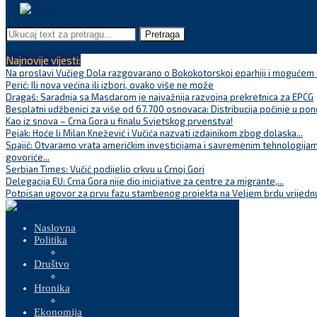
Pretraga
Najnovije vijesti:
Na proslavi Vučjeg Dola razgovarano o Bokokotorskoj eparhiji i mogućem r
Perić: Ili nova većina ili izbori, ovako više ne može
Dragaš: Saradnja sa Masdarom je najvažnija razvojna prekretnica za EPCG
Besplatni udžbenici za više od 67.700 osnovaca: Distribucija počinje u pon
Kao iz snova – Crna Gora u finalu Svjetskog prvenstva!
Pejak: Hoće li Milan Knežević i Vučića nazvati izdajnikom zbog dolaska...
Spajić: Otvaramo vrata američkim investicijama i savremenim tehnologijam
govoriće...
Serbian Times: Vučić podijelio crkvu u Crnoj Gori
Delegacija EU: Crna Gora nije dio inicijative za centre za migrante,...
Potpisan ugovor za prvu fazu stambenog projekta na Veljem brdu vrijednu
Naslovna
Politika
Društvo
Hronika
Ekonomija