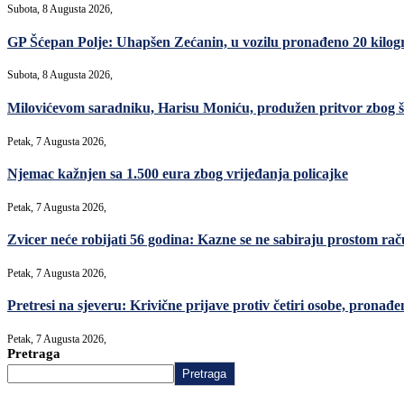
Subota, 8 Augusta 2026,
GP Šćepan Polje: Uhapšen Zećanin, u vozilu pronađeno 20 kilo
Subota, 8 Augusta 2026,
Milovićevom saradniku, Harisu Moniću, produžen pritvor zbog šver
Petak, 7 Augusta 2026,
Njemac kažnjen sa 1.500 eura zbog vrijeđanja policajke
Petak, 7 Augusta 2026,
Zvicer neće robijati 56 godina: Kazne se ne sabiraju prostom ra
Petak, 7 Augusta 2026,
Pretresi na sjeveru: Krivične prijave protiv četiri osobe, pronađe
Petak, 7 Augusta 2026,
Pretraga
Pretraga