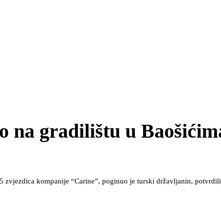
o na gradilištu u Baošićim
a 5 zvjezdica kompanije “Carine”, poginuo je turski državljanin, potvrd