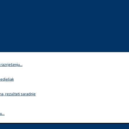
azrješenju...
nedjeljak
a, rezultati saradnje
...