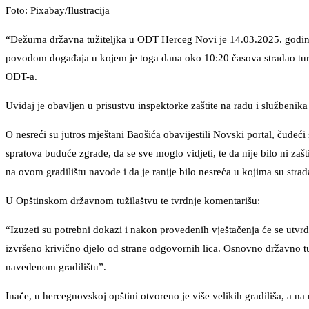
Foto: Pixabay/Ilustracija
“Dežurna državna tužiteljka u ODT Herceg Novi je 14.03.2025. godine 
povodom događaja u kojem je toga dana oko 10:20 časova stradao tursk
ODT-a.
Uviđaj je obavljen u prisustvu inspektorke zaštite na radu i službenika
O nesreći su jutros mještani Baošića obavijestili Novski portal, čudeći
spratova buduće zgrade, da se sve moglo vidjeti, te da nije bilo ni za
na ovom gradilištu navode i da je ranije bilo nesreća u kojima su strada
U Opštinskom državnom tužilaštvu te tvrdnje komentarišu:
“Izuzeti su potrebni dokazi i nakon provedenih vještačenja će se utvrditi
izvršeno krivično djelo od strane odgovornih lica. Osnovno državno 
navedenom gradilištu”.
Inače, u hercegnovskoj opštini otvoreno je više velikih gradiliša, a na