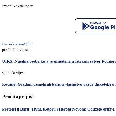
Izvor: Novski portal
PREUZMI NA
Google P
Baošići
carine
ODT
prethodna vijest
UIKS: Nijedna osoba koja je smještena u Istražni zatvor Podgori
sljedeća vijest
Kočane: Građani demolirali kafić u vlasništvu gazde diskoteke u k
Pročitajte još:
Pretresi u Baru, Tivtu, Kotoru i Herceg Novom: Oduzeto oružje, m