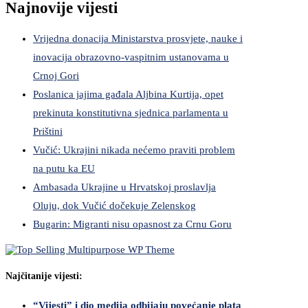
Najnovije vijesti
Vrijedna donacija Ministarstva prosvjete, nauke i
inovacija obrazovno-vaspitnim ustanovama u
Crnoj Gori
Poslanica jajima gađala Aljbina Kurtija, opet
prekinuta konstitutivna sjednica parlamenta u
Prištini
Vučić: Ukrajini nikada nećemo praviti problem
na putu ka EU
Ambasada Ukrajine u Hrvatskoj proslavlja
Oluju, dok Vučić dočekuje Zelenskog
Bugarin: Migranti nisu opasnost za Crnu Goru
Najčitanije vijesti:
“Vijesti” i dio medija odbijaju povećanje plata