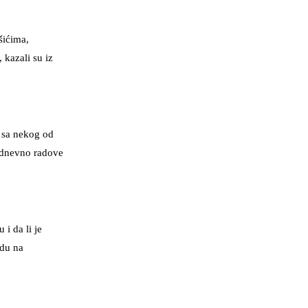
šićima,
 kazali su iz
o sa nekog od
kodnevno radove
 i da li je
adu na