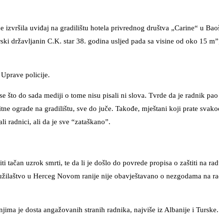
izvršila uviđaj na gradilištu hotela privrednog društva „Carine“ u Bao
i državljanin C.K. star 38. godina usljed pada sa visine od oko 15 m”,
 Uprave policije.
 se što do sada mediji o tome nisu pisali ni slova. Tvrde da je radnik pa
štitne ograde na gradilištu, sve do juče. Takođe, mještani koji prate sva
li radnici, ali da je sve “zataškano”.
 tačan uzrok smrti, te da li je došlo do povrede propisa o zaštiti na radu
tužilaštvo u Herceg Novom ranije nije obavještavano o nezgodama na r
 njima je dosta angažovanih stranih radnika, najviše iz Albanije i Turske.