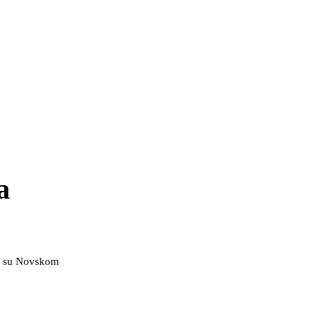
a
ili su Novskom