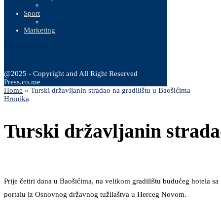
Sport
Marketing
8 Augusta, 2026
@2025 - Copyright and All Right Reserved
Press.co.me
Home
»
Turski državljanin stradao na gradilištu u Baošićima
Hronika
Turski državljanin strada
Prije četiri dana u Baošićima, na velikom gradilištu budućeg hotela s
portalu iz Osnovnog državnog tužilaštva u Herceg Novom.