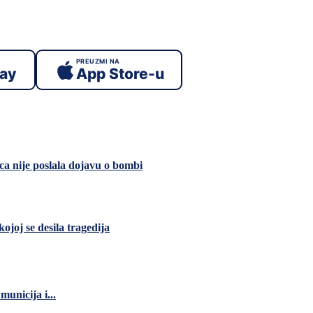
PREUZMI NA
lay
App Store-u
ca nije poslala dojavu o bombi
ojoj se desila tragedija
unicija i...