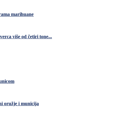
grama marihuane
ca više od četiri tone...
čunicom
ni oružje i municija