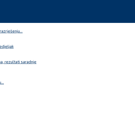
azrješenju...
edjeljak
a, rezultati saradnje
...