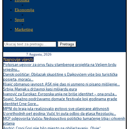
Hronika
Ekonomija
Sport
Marketing
Pretraga
7 Augusta, 2026
Najnovije vijesti:
Potpisan ugovor za prvu fazu stambenog projekta na Veljem brdu
vrijednu...
Danski političar: Obilazak skupštine s Dajkovićem više bio turistička
posjeta, moraću...
Kljajić obmanuo javnost: ASK nije dao ni usmeno ni pisano mišljenje...
Srbija: Manjak u državnoj kasi milijardu eura
Ivanović za Eurokaz: Evropska unija ne briše identitet – ona pruža...
Spajić: Snažno podržavamo domaće festivale koji godinama grade
identitet Crne Gore...
MPNI do kraja jula realizovalo gotovo sve planirane aktivnosti
U prethodnih pet godina: Vučić tri puta odbio da glasa Rezoluciju...
MCP odgovorila Vučiću: Nedopustivo političko tumačenje litija i crkvenih
pitanja
Andrić: Crnoj Gori nije bilo mjesto na obilježavanju „Oluje“