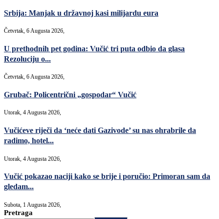
Srbija: Manjak u državnoj kasi milijardu eura
Četvrtak, 6 Augusta 2026,
U prethodnih pet godina: Vučić tri puta odbio da glasa
Rezoluciju o...
Četvrtak, 6 Augusta 2026,
Grubač: Policentrični „gospodar“ Vučić
Utorak, 4 Augusta 2026,
Vučićeve riječi da ‘neće dati Gazivode’ su nas ohrabrile da
radimo, hotel...
Utorak, 4 Augusta 2026,
Vučić pokazao naciji kako se brije i poručio: Primoran sam da
gledam...
Subota, 1 Augusta 2026,
Pretraga