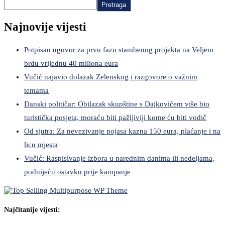
Pretraga
Najnovije vijesti
Potpisan ugovor za prvu fazu stambenog projekta na Veljem
brdu vrijednu 40 miliona eura
Vučić najavio dolazak Zelenskog i razgovore o važnim
temama
Danski političar: Obilazak skupštine s Dajkovićem više bio
turistička posjeta, moraću biti pažljiviji kome ću biti vodič
Od sjutra: Za nevezivanje pojasa kazna 150 eura, plaćanje i na
licu mjesta
Vučić: Raspisivanje izbora u narednim danima ili nedeljama,
podnijeću ostavku prije kampanje
Najčitanije vijesti: