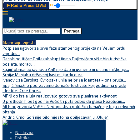
▶️ Radio Press LIVE!
🔊
Pretraga
Najnovije vijesti:
Potpisan ugovor za prvu fazu stambenog projekta na Veljem brdu
vrijednu...
Danski političar: Obilazak skupštine s Dajkovićem više bio turistička
posjeta, moraću...
Kljajić obmanuo javnost: ASK nije dao ni usmeno ni pisano mišljenje...
Srbija: Manjak u državnoj kasi milijardu eura
Ivanović za Eurokaz: Evropska unija ne briše identitet – ona pruža...
Spajić: Snažno podržavamo domaće festivale koji godinama grade
identitet Crne Gore...
MPNI do kraja jula realizovalo gotovo sve planirane aktivnosti
U prethodnih pet godina: Vučić tri puta odbio da glasa Rezoluciju...
MCP odgovorila Vučiću: Nedopustivo političko tumačenje litija i crkvenih
pitanja
Andrić: Crnoj Gori nije bilo mjesto na obilježavanju „Oluje“
Naslovna
Politika