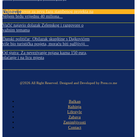
Najnovije
Potpisan ugovor za prvu fazu stambenog projekta na
Veljem brdu vrijednu 40 miliona...
Vučić najavio dolazak Zelenskog i razgovore o
važnim temama
Danski političar: Obilazak skupštine s Dajkovićem
više bio turistička posjeta, moraću biti pažljiviji...
Od sjutra: Za nevezivanje pojasa kazna 150 eura,
plaćanje i na licu mjesta
@2026.All Right Reserved. Designed and Developed by Press.co.me
Balkan
Kuhinja
Lifestyle
Zabava
Zanimljivosti
Contact