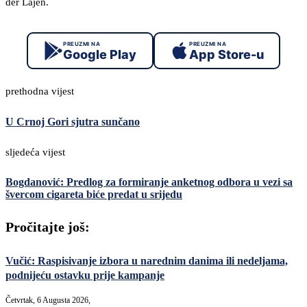
der Lajen.
PREUZMI NA
PREUZMI NA
Google Play
App Store-u
prethodna vijest
U Crnoj Gori sjutra sunčano
sljedeća vijest
Bogdanović: Predlog za formiranje anketnog odbora u vezi sa
švercom cigareta biće predat u srijedu
Pročitajte još:
Vučić: Raspisivanje izbora u narednim danima ili nedeljama,
podnijeću ostavku prije kampanje
Četvrtak, 6 Augusta 2026,