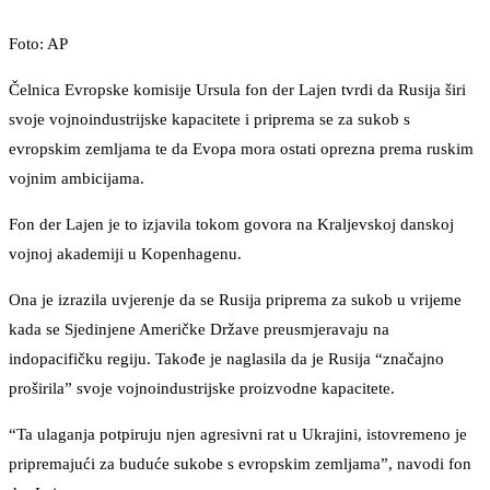
Foto: AP
Čelnica Evropske komisije Ursula fon der Lajen tvrdi da Rusija širi
svoje vojnoindustrijske kapacitete i priprema se za sukob s
evropskim zemljama te da Evopa mora ostati oprezna prema ruskim
vojnim ambicijama.
Fon der Lajen je to izjavila tokom govora na Kraljevskoj danskoj
vojnoj akademiji u Kopenhagenu.
Ona je izrazila uvjerenje da se Rusija priprema za sukob u vrijeme
kada se Sjedinjene Američke Države preusmjeravaju na
indopacifičku regiju. Takođe je naglasila da je Rusija “značajno
proširila” svoje vojnoindustrijske proizvodne kapacitete.
“Ta ulaganja potpiruju njen agresivni rat u Ukrajini, istovremeno je
pripremajući za buduće sukobe s evropskim zemljama”, navodi fon