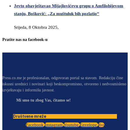
Jevto obavještavao Mijajlovićevu grupu o Amfilohijevom
stanju, Bošković: „Za muštuluk bih pozlatio“
Srijeda, 8 Oktobra 2025,
Pratite nas na facebook-u
Press.co.me je profesionalan, odgovoran portal sa stavom. Redakciju čine
iskusni urednici i novinari koji beskompromisno, otvoreno i nedvosmisleno
izvještavaju i informišu javnost.
Mi smo tu zbog Vas, čitamo se!
Društvene mreže
Facebook
Instagram
Youtube
Envelope
Rss