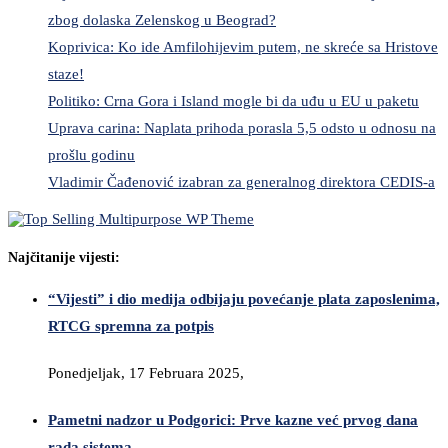
zbog dolaska Zelenskog u Beograd?
Koprivica: Ko ide Amfilohijevim putem, ne skreće sa Hristove
staze!
Politiko: Crna Gora i Island mogle bi da uđu u EU u paketu
Uprava carina: Naplata prihoda porasla 5,5 odsto u odnosu na
prošlu godinu
Vladimir Čađenović izabran za generalnog direktora CEDIS-a
Najčitanije vijesti:
“Vijesti” i dio medija odbijaju povećanje plata zaposlenima,
RTCG spremna za potpis
Ponedjeljak, 17 Februara 2025,
Pametni nadzor u Podgorici: Prve kazne već prvog dana
rada sistema