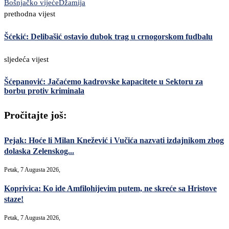
Bošnjačko vijeće
Džamija
prethodna vijest
Šćekić: Delibašić ostavio dubok trag u crnogorskom fudbalu
sljedeća vijest
Šćepanović: Jačaćemo kadrovske kapacitete u Sektoru za
borbu protiv kriminala
Pročitajte još:
Pejak: Hoće li Milan Knežević i Vučića nazvati izdajnikom zbog
dolaska Zelenskog...
Petak, 7 Augusta 2026,
Koprivica: Ko ide Amfilohijevim putem, ne skreće sa Hristove
staze!
Petak, 7 Augusta 2026,