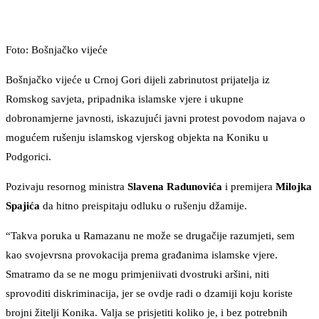
Foto: Bošnjačko vijeće
Bošnjačko vijeće u Crnoj Gori dijeli zabrinutost prijatelja iz
Romskog savjeta, pripadnika islamske vjere i ukupne
dobronamjerne javnosti, iskazujući javni protest povodom najava o
mogućem rušenju islamskog vjerskog objekta na Koniku u
Podgorici.
Pozivaju resornog ministra
Slavena Radunovića
i premijera
Milojka
Spajića
da hitno preispitaju odluku o rušenju džamije.
“Takva poruka u Ramazanu ne može se drugačije razumjeti, sem
kao svojevrsna provokacija prema građanima islamske vjere.
Smatramo da se ne mogu primjeniivati dvostruki aršini, niti
sprovoditi diskriminacija, jer se ovdje radi o dzamiji koju koriste
brojni žitelji Konika. Valja se prisjetiti koliko je, i bez potrebnih