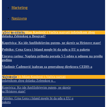
Marketing
Naslovna
Izbor urednika
Pejak: Hoće li Milan Knežević i Vučića nazvati izdajnikom zbog
dolaska Zelenskog u Beograd?
Koprivica: Ko ide Amfilohijevim putem, ne skreće sa Hristove staze!
Politiko: Crna Gora i Island mogle bi da uđu u EU u paketu
Uprava carina: Naplata prihoda porasla 5,5 odsto u odnosu na prošlu
godinu
Vladimir Čađenović izabran za generalnog direktora CEDIS-a
Najnovije
Pejak: Hoće li Milan Knežević i Vučića nazvati
izdajnikom zbog dolaska Zelenskog u...
Koprivica: Ko ide Amfilohijevim putem, ne skreće
sa Hristove staze!
Politiko: Crna Gora i Island mogle bi da uđu u EU u
paketu