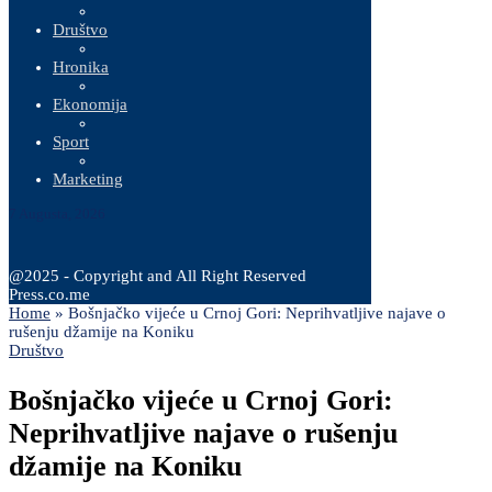
Društvo
Hronika
Ekonomija
Sport
Marketing
7 Augusta, 2026
@2025 - Copyright and All Right Reserved
Press.co.me
Home
»
Bošnjačko vijeće u Crnoj Gori: Neprihvatljive najave o
rušenju džamije na Koniku
Društvo
Bošnjačko vijeće u Crnoj Gori:
Neprihvatljive najave o rušenju
džamije na Koniku