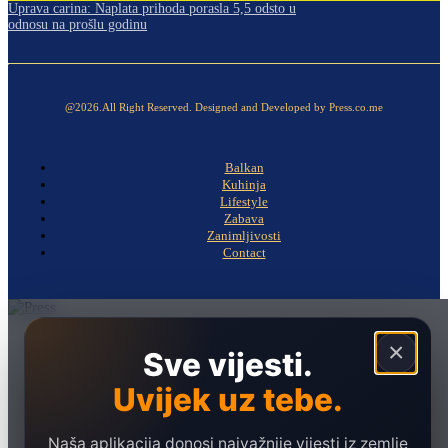
Uprava carina: Naplata prihoda porasla 5,5 odsto u
odnosu na prošlu godinu
@2026.All Right Reserved. Designed and Developed by Press.co.me
Balkan
Kuhinja
Lifestyle
Zabava
Zanimljivosti
Contact
Naslovna
×
Sve vijesti.
Politika
Uvijek uz tebe.
Društvo
Hronika
Naša aplikacija donosi najvažnije vijesti iz zemlje