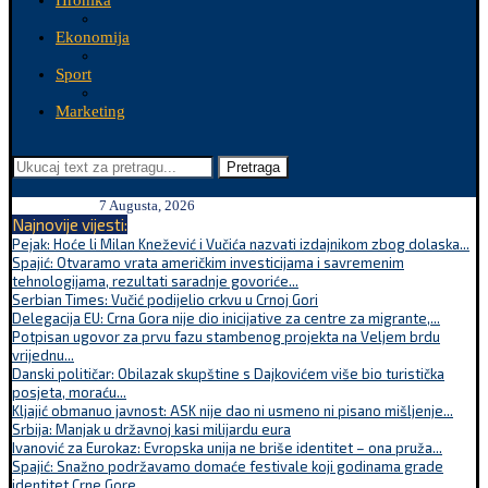
Hronika
Ekonomija
Sport
Marketing
Pretraga
7 Augusta, 2026
Najnovije vijesti:
Pejak: Hoće li Milan Knežević i Vučića nazvati izdajnikom zbog dolaska...
Spajić: Otvaramo vrata američkim investicijama i savremenim
tehnologijama, rezultati saradnje govoriće...
Serbian Times: Vučić podijelio crkvu u Crnoj Gori
Delegacija EU: Crna Gora nije dio inicijative za centre za migrante,...
Potpisan ugovor za prvu fazu stambenog projekta na Veljem brdu
vrijednu...
Danski političar: Obilazak skupštine s Dajkovićem više bio turistička
posjeta, moraću...
Kljajić obmanuo javnost: ASK nije dao ni usmeno ni pisano mišljenje...
Srbija: Manjak u državnoj kasi milijardu eura
Ivanović za Eurokaz: Evropska unija ne briše identitet – ona pruža...
Spajić: Snažno podržavamo domaće festivale koji godinama grade
identitet Crne Gore...