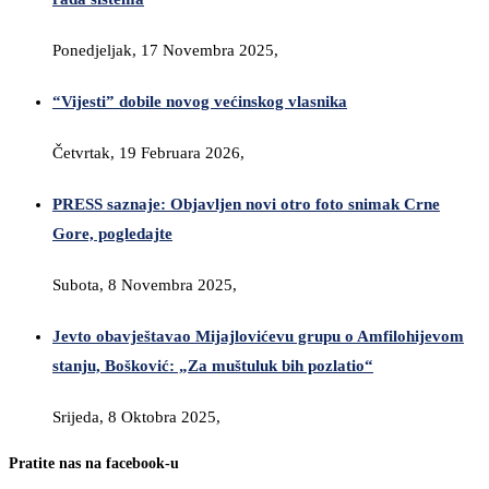
Ponedjeljak, 17 Novembra 2025,
“Vijesti” dobile novog većinskog vlasnika
Četvrtak, 19 Februara 2026,
PRESS saznaje: Objavljen novi otro foto snimak Crne
Gore, pogledajte
Subota, 8 Novembra 2025,
Jevto obavještavao Mijajlovićevu grupu o Amfilohijevom
stanju, Bošković: „Za muštuluk bih pozlatio“
Srijeda, 8 Oktobra 2025,
Pratite nas na facebook-u