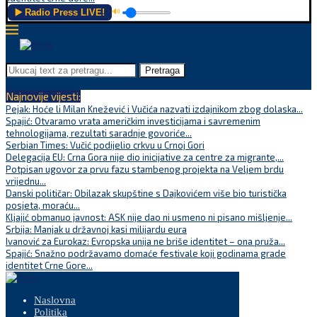
▶️ Radio Press LIVE!
🔊
Pretraga
Najnovije vijesti:
Pejak: Hoće li Milan Knežević i Vučića nazvati izdajnikom zbog dolaska...
Spajić: Otvaramo vrata američkim investicijama i savremenim
tehnologijama, rezultati saradnje govoriće...
Serbian Times: Vučić podijelio crkvu u Crnoj Gori
Delegacija EU: Crna Gora nije dio inicijative za centre za migrante,...
Potpisan ugovor za prvu fazu stambenog projekta na Veljem brdu
vrijednu...
Danski političar: Obilazak skupštine s Dajkovićem više bio turistička
posjeta, moraću...
Kljajić obmanuo javnost: ASK nije dao ni usmeno ni pisano mišljenje...
Srbija: Manjak u državnoj kasi milijardu eura
Ivanović za Eurokaz: Evropska unija ne briše identitet – ona pruža...
Spajić: Snažno podržavamo domaće festivale koji godinama grade
identitet Crne Gore...
Naslovna
Politika