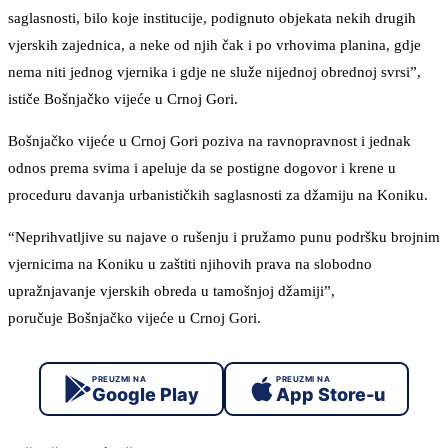
saglasnosti, bilo koje institucije, podignuto objekata nekih drugih
vjerskih zajednica, a neke od njih čak i po vrhovima planina, gdje
nema niti jednog vjernika i gdje ne služe nijednoj obrednoj svrsi”,
ističe Bošnjačko vijeće u Crnoj Gori.
Bošnjačko vijeće u Crnoj Gori poziva na ravnopravnost i jednak
odnos prema svima i apeluje da se postigne dogovor i krene u
proceduru davanja urbanističkih saglasnosti za džamiju na Koniku.
“Neprihvatljive su najave o rušenju i pružamo punu podršku brojnim
vjernicima na Koniku u zaštiti njihovih prava na slobodno
upražnjavanje vjerskih obreda u tamošnjoj džamiji”,
poručuje Bošnjačko vijeće u Crnoj Gori.
PREUZMI NA
PREUZMI NA
Google Play
App Store-u