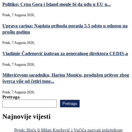
Politiko: Crna Gora i Island mogle bi da uđu u EU u...
Petak, 7 Augusta 2026,
Uprava carina: Naplata prihoda porasla 5,5 odsto u odnosu na
prošlu godinu
Petak, 7 Augusta 2026,
Vladimir Čađenović izabran za generalnog direktora CEDIS-a
Petak, 7 Augusta 2026,
Milovićevom saradniku, Harisu Moniću, produžen pritvor zbog
šverca više od četiri tone...
Petak, 7 Augusta 2026,
Pretraga
Pretraga
Najnovije vijesti
Pejak: Hoće li Milan Knežević i Vučića nazvati izdajnikom